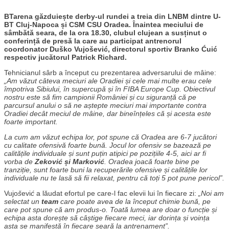
BTarena găzduiește derby-ul rundei a treia din LNBM dintre U-
BT Cluj-Napoca și CSM CSU Oradea. Înaintea meciului de
sâmbătă seara, de la ora 18.30, clubul clujean a susținut o
conferință de presă la care au participat antrenorul
coordonator
Duško Vujošević, directorul sportiv Branko Ćuić
respectiv jucătorul Patrick Richard.
Tehnicianul sârb a început cu prezentarea adversarului de mâine:
„Am văzut câteva meciuri ale Oradiei și cele mai multe erau cele
împotriva Sibiului, în supercupă și în FIBA Europe Cup. Obiectivul
nostru este să fim campionii României și cu siguranță că pe
parcursul anului o să ne aștepte meciuri mai importante contra
Oradiei decât meciul de mâine, dar bineînțeles că și acesta este
foarte important.
La cum am văzut echipa lor, pot spune că Oradea are 6-7 jucători
cu calitate ofensivă foarte bună. Jocul lor ofensiv se bazează pe
calitățile individuale și sunt puțin atipici pe pozițiile 4-5, aici ar fi
vorba de
Zeković și Marković
. Oradea joacă foarte bine pe
tranziție, sunt foarte buni la recuperările ofensive și calitățile lor
individuale nu te lasă să fii relaxat, pentru că toți 5 pot pune pericol”.
Vujo
š
evi
ć
a lăudat efortul pe care-l fac elevii lui în fiecare zi:
„Noi am
selectat un
team
care poate avea de la început chimie bună, pe
care pot spune că am produs-o. Toată lumea are doar o funcție și
echipa asta dorește să câștige fiecare meci, iar dorința și voința
asta se manifestă în fiecare seară la antrenament”.