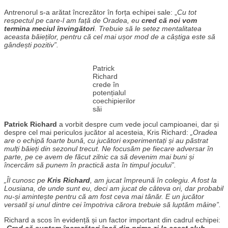
Antrenorul s-a arătat încrezător în forța echipei sale: „
Cu tot
respectul pe care-l am față de Oradea, eu
cred că noi vom
termina meciul învingători
. Trebuie să le setez mentalitatea
aceasta băieților, pentru că cel mai ușor mod de a câștiga este să
gândești pozitiv”.
Patrick
Richard
crede în
potențialul
coechipierilor
săi
Patrick Richard
a vorbit despre cum vede jocul campioanei, dar și
despre cel mai periculos jucător al acesteia, Kris Richard:
„Oradea
are o echipă foarte bună, cu jucători experimentați și au păstrat
mulți băieți din sezonul trecut. Ne focusăm pe fiecare adversar în
parte, pe ce avem de făcut zilnic ca să devenim mai buni și
încercăm să punem în practică asta în timpul jocului”.
„Îl cunosc pe
Kris Richard
, am jucat împreună în colegiu. A fost la
Lousiana, de unde sunt eu, deci am jucat de câteva ori, dar probabil
nu-și amintește pentru că am fost ceva mai tânăr. E un jucător
versatil și unul dintre cei împotriva cărora trebuie să luptăm mâine”.
Richard a scos în evidență și un factor important din cadrul echipei:
„
Cred că suntem încrezători încă din prima zi la acest club
.