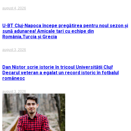
august 4, 2026
U-BT Cluj-Napoca începe pregătirea pentru noul sezon și
sună adunarea! Amicale tari cu echipe din
România,Turcia și Grecia
august 3, 2026
Dan Nistor scrie istorie în tricoul Universității Cluj!
Decarul veteran a egalat un record istoric în fotbalul
românesc
august 3, 2026