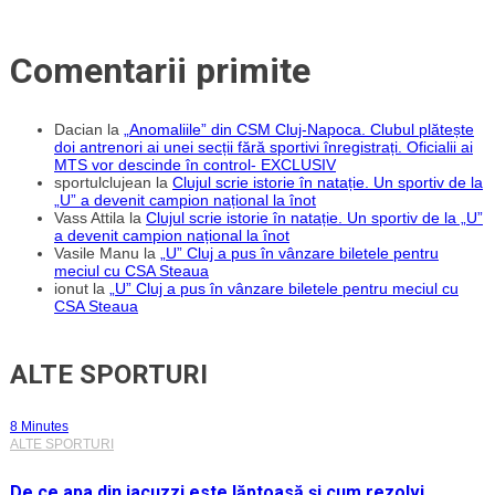
Comentarii primite
Dacian
la
„Anomaliile” din CSM Cluj-Napoca. Clubul plătește
doi antrenori ai unei secții fără sportivi înregistrați. Oficialii ai
MTS vor descinde în control- EXCLUSIV
sportulclujean
la
Clujul scrie istorie în natație. Un sportiv de la
„U” a devenit campion național la înot
Vass Attila
la
Clujul scrie istorie în natație. Un sportiv de la „U”
a devenit campion național la înot
Vasile Manu
la
„U” Cluj a pus în vânzare biletele pentru
meciul cu CSA Steaua
ionut
la
„U” Cluj a pus în vânzare biletele pentru meciul cu
CSA Steaua
ALTE SPORTURI
8 Minutes
ALTE SPORTURI
De ce apa din jacuzzi este lăptoasă și cum rezolvi