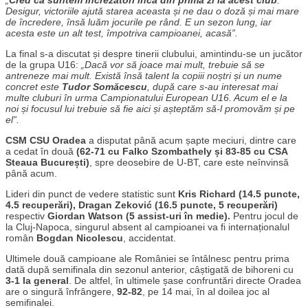
Desigur, victoriile ajută starea aceasta și ne dau o doză și mai mare
de încredere, însă luăm jocurile pe rând. E un sezon lung, iar
acesta este un alt test, împotriva campioanei, acasă”.
La final s-a discutat și despre tinerii clubului, amintindu-se un jucător
de la grupa U16:
„Dacă vor să joace mai mult, trebuie să se
antreneze mai mult. Există însă talent la copiii noștri și un nume
concret este
Tudor Somăcescu
, după care s-au interesat mai
multe cluburi în urma Campionatului European U16. Acum el e la
noi și focusul lui trebuie să fie aici și așteptăm să-l promovăm și pe
el”.
CSM CSU Oradea
a disputat până acum șapte meciuri, dintre care
a cedat în două
(62-71 cu Falko Szombathely și 83-85 cu CSA
Steaua București)
, spre deosebire de U-BT, care este neînvinsă
până acum.
Lideri din punct de vedere statistic sunt
Kris Richard (14.5 puncte,
4.5 recuperări), Dragan
Zeković
(16.5 puncte, 5 recuperări)
respectiv
Giordan Watson (5 assist-uri în medie).
Pentru jocul de
la Cluj-Napoca, singurul absent al campioanei va fi internaționalul
român
Bogdan Nicolescu
, accidentat.
Ultimele două campioane ale României se întâlnesc pentru prima
dată după semifinala din sezonul anterior, câștigată de bihoreni cu
3-1 la general
. De altfel, în ultimele șase confruntări directe Oradea
are o singură înfrângere,
92-82
, pe 14 mai, în al doilea joc al
semifinalei.