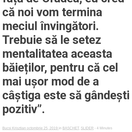
că noi vom termina
meciul învingători.
Trebuie să le setez
mentalitatea aceasta
băieților, pentru că cel
mai ușor mod de a
câștiga este să gândești
pozitiv”.
Bucsi Krisztian
octombrie 25, 2019
in
BASCHET
,
SLIDER
- 4 Minutes