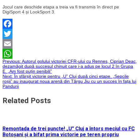
Jocul care deschide etapa a treia va fi transmis în direct pe
DigiSport 4 și LookSport 3.
Facebook
Twitter
Email
Navigare
Previous:
Autorul golului victoriei CFR-ului cu Rennes, Ciprian Deac,
WhatsApp
dezamăgit după succesul chinuit care i-a adus pe locul 2 în Grupa
E. „Am fost puțin penibili”
în
Next:
În sfârșit victorie pentru „U” Cluj după cinci etape. „Șepcile
roșii” au inaugurat noua arenă din Târgu Jiu cu un succes în fața lui
articole
Pandurii
Related Posts
Remontada de trei puncte! „U” Cluj a întors meciul cu FC
Botoșani și a bifat prima victorie pe teren propriu