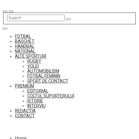
Skip
to
content
FOTBAL
BASCHET
HANDBAL
NATIONAL
ALTE SPORTURI
RUGBY
VOLEI
AUTOMOBILISM
FOTBAL FEMININ
SPORT DE CONTACT
PREMIUM
EDITORIAL
COLTUL SUPORTERULUI
ISTORIE
INTERVIU
REDACTIA
CONTACT
Home