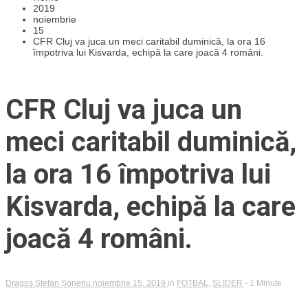
2019
noiembrie
15
CFR Cluj va juca un meci caritabil duminică, la ora 16
împotriva lui Kisvarda, echipă la care joacă 4 români.
CFR Cluj va juca un
meci caritabil duminică,
la ora 16 împotriva lui
Kisvarda, echipă la care
joacă 4 români.
Dragoş Ştefan Șoneriu
noiembrie 15, 2019
in
FOTBAL
,
SLIDER
- 1 Minute