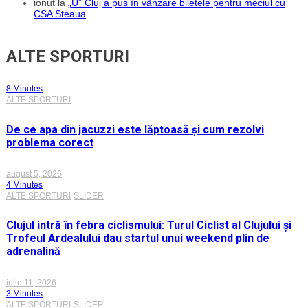
ionut
la
„U” Cluj a pus în vânzare biletele pentru meciul cu
CSA Steaua
ALTE SPORTURI
8 Minutes
ALTE SPORTURI
De ce apa din jacuzzi este lăptoasă și cum rezolvi
problema corect
august 5, 2026
4 Minutes
ALTE SPORTURI
SLIDER
Clujul intră în febra ciclismului: Turul Ciclist al Clujului și
Trofeul Ardealului dau startul unui weekend plin de
adrenalină
iulie 11, 2026
3 Minutes
ALTE SPORTURI
SLIDER