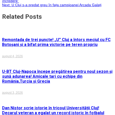
încredere”
în
Next:
U Cluj s-a predat greu în fața campioanei Arcada Galați
articole
Related Posts
Remontada de trei puncte! „U” Cluj a întors meciul cu FC
Botoșani și a bifat prima victorie pe teren propriu
august 4, 2026
U-BT Cluj-Napoca începe pregătirea pentru noul sezon și
sună adunarea! Amicale tari cu echipe din
România,Turcia și Grecia
august 3, 2026
Dan Nistor scrie istorie în tricoul Universității Cluj!
Decarul veteran a egalat un record istoric în fotbalul