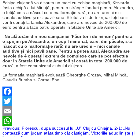
Echipa clujeană va disputa un meci cu echipa maghiară, Kisvarda,
fosta echipă a lui Miriuță, pentru a strânge fonduri pentru Alexandra,
o fetiță ce s-a născut cu o malformație rară, nu are urechi nici
canale auditive și nici pavilioane. Biletul va fi de 5 lei, iar toți banii
vor fi donați la familia Alexandrei, care are nevoie de 200.000 de
euro pentru a face patru operații în Statele Unite ale Americii.
„Ne alăturăm din nou campaniei ‘Făuritorii de minuni’ pentru a
o sprijini pe Alexandra, un copil minunat, care, din păcate, s-a
născut cu o malformație rară: nu are urechi – nici canale
auditive și nici pavilioane. Pentru a putea auzi, Alexandra are
nevoie de 4 operații extrem de complexe care se pot efectua
doar în Statele Unite ale Americii și costă în total 200.000 de
euro
”,
a fost comunicatul clubului clujean.
La formația maghiară evoluează Gheorghe Grozav, Mihai Mincă,
Claudiu Bumba și Cornel Ene.
Facebook
Twitter
Email
Navigare
Previous:
Florescu, după succesul lui „U” Cluj cu Chiajna, 2-1: „Nu
WhatsApp
contează cum jucăm atâta timp cât câștigăm. Victoriile aduc liniște și