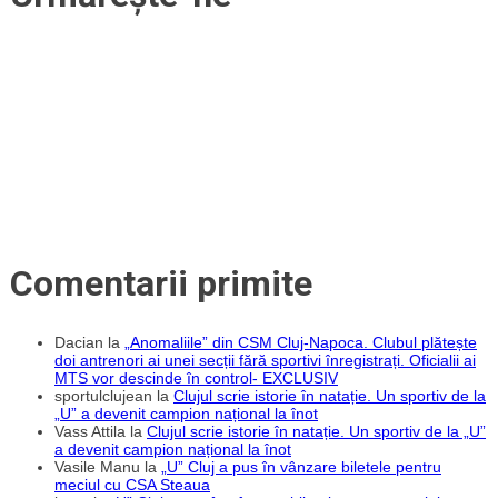
Comentarii primite
Dacian
la
„Anomaliile” din CSM Cluj-Napoca. Clubul plătește
doi antrenori ai unei secții fără sportivi înregistrați. Oficialii ai
MTS vor descinde în control- EXCLUSIV
sportulclujean
la
Clujul scrie istorie în natație. Un sportiv de la
„U” a devenit campion național la înot
Vass Attila
la
Clujul scrie istorie în natație. Un sportiv de la „U”
a devenit campion național la înot
Vasile Manu
la
„U” Cluj a pus în vânzare biletele pentru
meciul cu CSA Steaua