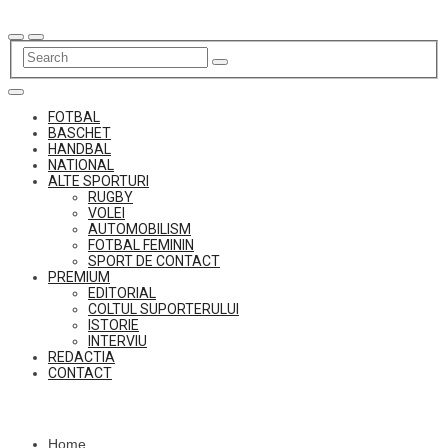
Skip
to
content
FOTBAL
BASCHET
HANDBAL
NATIONAL
ALTE SPORTURI
RUGBY
VOLEI
AUTOMOBILISM
FOTBAL FEMININ
SPORT DE CONTACT
PREMIUM
EDITORIAL
COLTUL SUPORTERULUI
ISTORIE
INTERVIU
REDACTIA
CONTACT
Home