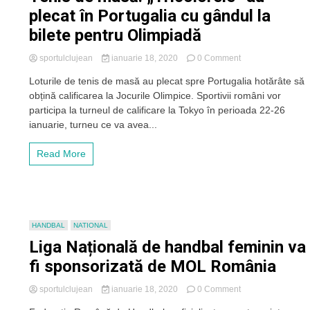
plecat în Portugalia cu gândul la
bilete pentru Olimpiadă
on
sportulclujean
ianuarie 18, 2020
0 Comment
Tenis
Loturile de tenis de masă au plecat spre Portugalia hotărâte să
de
obțină calificarea la Jocurile Olimpice. Sportivii români vor
masă:
„Tricolorele”
participa la turneul de calificare la Tokyo în perioada 22-26
au
ianuarie, turneu ce va avea...
plecat
în
Read More
Portugalia
cu
gândul
la
bilete
pentru
HANDBAL
NATIONAL
Olimpiadă
Liga Națională de handbal feminin va
fi sponsorizată de MOL România
on
sportulclujean
ianuarie 18, 2020
0 Comment
Liga