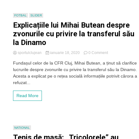
FOTBAL
SLIDER
Explicațiile lui Mihai Butean despre
zvonurile cu privire la transferul său
la Dinamo
on
sportulclujean
ianuarie 18, 2020
0 Comment
Explicațiile
Fundașul celor de la CFR Cluj, Mihai Butean, a ținut să clarifice
lui
lucrurile despre zvonurile cu privire la transferul său la Dinamo.
Mihai
Butean
Acesta a explicat pe o rețea socială informațiile potrivit cărora a
despre
refuzat...
zvonurile
cu
Read More
privire
la
transferul
său
la
Dinamo
NATIONAL
Tenis de masă: „Tricolorele” au