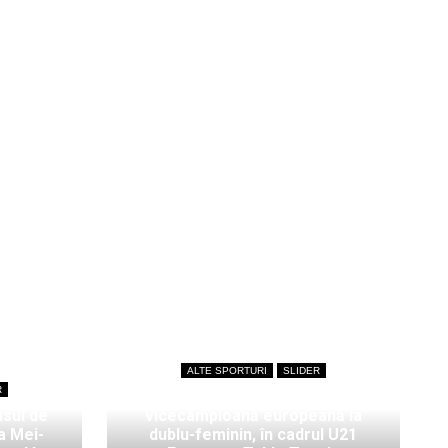
ALTE SPORTURI
SLIDER
R
Bianca Mei-Roșu,
isul de
vicecampioană europeană la
a Mei-
dublu-feminin, în cadrul U21