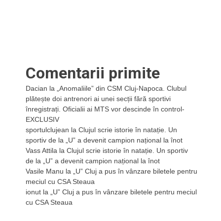
Comentarii primite
Dacian
la
„Anomaliile” din CSM Cluj-Napoca. Clubul
plătește doi antrenori ai unei secții fără sportivi
înregistrați. Oficialii ai MTS vor descinde în control-
EXCLUSIV
sportulclujean
la
Clujul scrie istorie în natație. Un
sportiv de la „U” a devenit campion național la înot
Vass Attila
la
Clujul scrie istorie în natație. Un sportiv
de la „U” a devenit campion național la înot
Vasile Manu
la
„U” Cluj a pus în vânzare biletele pentru
meciul cu CSA Steaua
ionut
la
„U” Cluj a pus în vânzare biletele pentru meciul
cu CSA Steaua