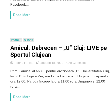
pe
Facebook...
Alex
Pașcanu
Read More
la
Voluntari
FOTBAL
SLIDER
Amical. Debrecen – „U” Cluj: LIVE pe
Sportul Clujean
on
Tiberiu Farcas
ianuarie 18, 2020
0 Comment
Amical.
Primul amical al anului pentru divizionara „B”, Universitatea Cluj,
Debrecen
locul 13 în Liga a 2-a, are loc la Debrecen, Ungaria, începând c
–
„U”
ora 12:00. Partida începe la ora 11:00 (ora Ungariei) si 12:00
Cluj:
(ora...
LIVE
pe
Read More
Sportul
Clujean