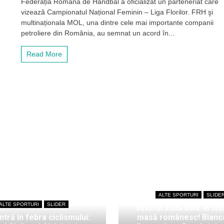
Federația Română de Handbal a oficializat un parteneriat care
Națională
vizează Campionatul Național Feminin – Liga Florilor. FRH şi
de
handbal
multinaționala MOL, una dintre cele mai importante companii
feminin
petroliere din România, au semnat un acord în...
va
fi
Read More
sponsorizată
de
MOL
România
ALTE SPORTURI
SLIDE
ALTE SPORTURI
SLIDER
Viitorul sună bine în ten
intră în febra ciclismului:
masă românesc! Bianc