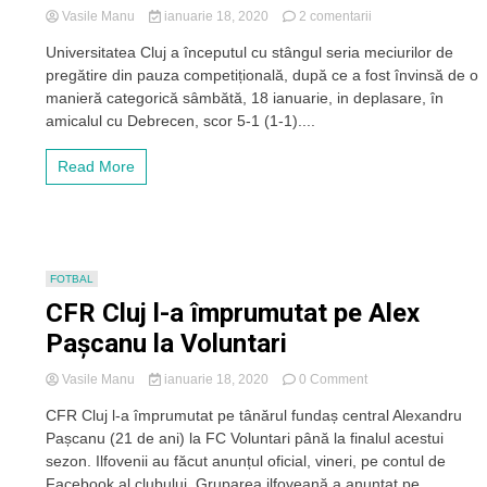
la
Vasile Manu
ianuarie 18, 2020
2 comentarii
„U”
Universitatea Cluj a începutul cu stângul seria meciurilor de
Cluj,
pregătire din pauza competițională, după ce a fost învinsă de o
învinsă
în
manieră categorică sâmbătă, 18 ianuarie, in deplasare, în
Ungaria
amicalul cu Debrecen, scor 5-1 (1-1)....
în
primul
Read More
amical
din
2020:
5-
1
cu
FOTBAL
Debrecen!
CFR Cluj l-a împrumutat pe Alex
Pașcanu la Voluntari
on
Vasile Manu
ianuarie 18, 2020
0 Comment
CFR
CFR Cluj l-a împrumutat pe tânărul fundaș central Alexandru
Cluj
Pașcanu (21 de ani) la FC Voluntari până la finalul acestui
l-
a
sezon. Ilfovenii au făcut anunțul oficial, vineri, pe contul de
împrumutat
Facebook al clubului. Gruparea ilfoveană a anunțat pe