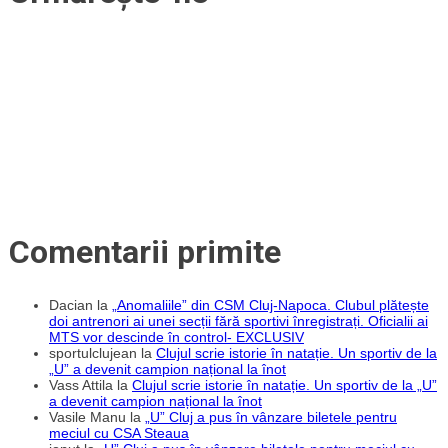
Comentarii primite
Dacian
la
„Anomaliile” din CSM Cluj-Napoca. Clubul plătește
doi antrenori ai unei secții fără sportivi înregistrați. Oficialii ai
MTS vor descinde în control- EXCLUSIV
sportulclujean
la
Clujul scrie istorie în natație. Un sportiv de la
„U” a devenit campion național la înot
Vass Attila
la
Clujul scrie istorie în natație. Un sportiv de la „U”
a devenit campion național la înot
Vasile Manu
la
„U” Cluj a pus în vânzare biletele pentru
meciul cu CSA Steaua