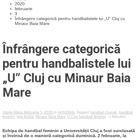
2020
februarie
3
Înfrângere categorică pentru handbalistele lui „U” Cluj cu
Minaur Baia Mare
Înfrângere categorică
pentru handbalistele lui
„U” Cluj cu Minaur Baia
Mare
Vasile Manu
februarie 3, 2020
in
HANDBAL
Tagged
handbal clujean
,
handbal
feminin
,
liga florilor
,
Minaur Baia Mare
,
U Cluj handbal feminin
- 2 Minutes
Echipa de handbal feminin a Universității Cluj a fost surclasată
și învinsă de o manieră categorică duminică, 2 februarie, la