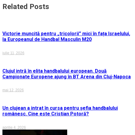
Related Posts
Victorie muncită pentru „tricolorii” mici în fața Israelului,
la Europeanul de Handbal Masculin M20
iulie 11, 2026
Clujul intră în elita handbalului european. Două
Campionate Europene ajung în BT Arena din Cluj-Napoca
mai 12, 2026
Un clujean a intrat în cursa pentru șefia handbalului
românesc. Cine este Cristian Potoră?
aprilie 4, 2026