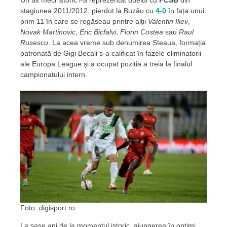
Un alt meci istoric l-a reprezentat duelul cu
FCSB
din
stagiunea 2011/2012, pierdut la Buzău cu
4-0
în fața unui
prim 11 în care se regăseau printre alții
Valentin Iliev
,
Novak Martinovic
,
Eric Bicfalvi
,
Florin Costea
sau
Raul
Rusescu
. La acea vreme sub denumirea Steaua, formația
patronată de Gigi Becali s-a calificat în fazele eliminatorii
ale Europa League și a ocupat poziția a treia la finalul
campionatului intern.
Foto: digisport.ro
La șase ani de la momentul istoric, ajungerea în optimi,