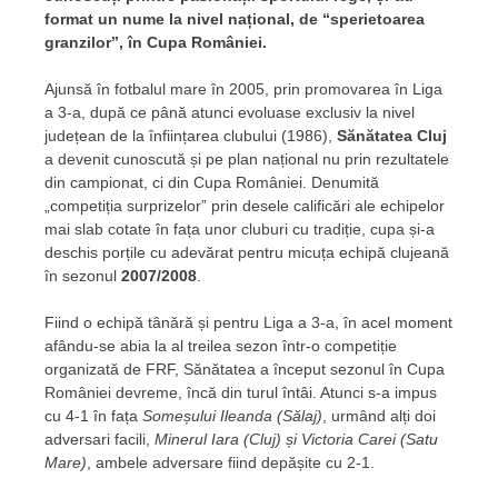
format un nume la nivel național, de “sperietoarea
granzilor”, în Cupa României.
Ajunsă în fotbalul mare în 2005, prin promovarea în Liga
a 3-a, după ce până atunci evoluase exclusiv la nivel
județean de la înființarea clubului (1986),
Sănătatea Cluj
a devenit cunoscută și pe plan național nu prin rezultatele
din campionat, ci din Cupa României. Denumită
„competiția surprizelor” prin desele calificări ale echipelor
mai slab cotate în fața unor cluburi cu tradiție, cupa și-a
deschis porțile cu adevărat pentru micuța echipă clujeană
în sezonul
2007/2008
.
Fiind o echipă tânără și pentru Liga a 3-a, în acel moment
afându-se abia la al treilea sezon într-o competiție
organizată de FRF, Sănătatea a început sezonul în Cupa
României devreme, încă din turul întâi. Atunci s-a impus
cu 4-1 în fața
Someșului Ileanda (Sălaj)
, urmând alți doi
adversari facili,
Minerul Iara (Cluj) și Victoria Carei (Satu
Mare)
, ambele adversare fiind depășite cu 2-1.