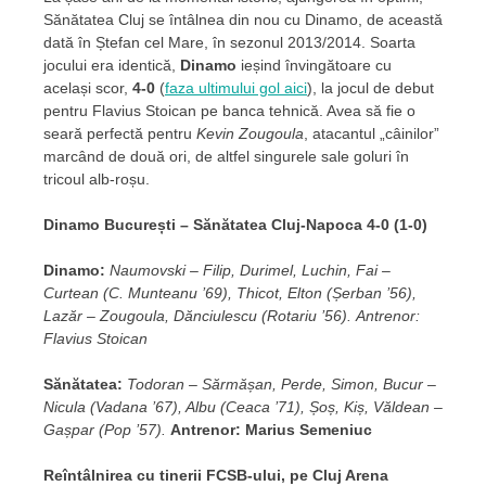
Sănătatea Cluj se întâlnea din nou cu Dinamo, de această
dată în Ștefan cel Mare, în sezonul 2013/2014. Soarta
jocului era identică,
Dinamo
ieșind învingătoare cu
același scor,
4-0
(
faza ultimului gol aici
), la jocul de debut
pentru Flavius Stoican pe banca tehnică. Avea să fie o
seară perfectă pentru
Kevin Zougoula
, atacantul „câinilor”
marcând de două ori, de altfel singurele sale goluri în
tricoul alb-roșu.
Dinamo Bucure
ști – Sănătatea Cluj-Napoca 4-0 (1-0)
Dinamo:
Naumovski – Filip, Durimel, Luchin, Fai –
Curtean (C. Munteanu ’69), Thicot, Elton (Șerban ’56),
Lazăr – Zougoula, Dănciulescu (Rotariu ’56).
Antrenor:
Flavius Stoican
Sănătatea:
Todoran – Sărmășan, Perde, Simon, Bucur –
Nicula (Vadana ’67), Albu (Ceaca ’71), Șoș, Kiș, Văldean –
Gașpar (Pop ’57).
Antrenor: Marius Semeniuc
Reîntâlnirea cu tinerii FCSB-ului, pe Cluj Arena