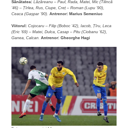
Sănătatea:
Lăzăreanu – Paul, Rada, Matei, Mic (Tilincă
’46) – Țîrlea, Rus, Ciupe, Creț – Roman (Lupu ’90),
Ceaca (Gașpar ’90).
Antrenor: Marius Semeniuc
Viitorul:
Cojocaru – Filip (Boboc ’42), Iacob, Țîru, Leca
(Eric ’69) – Matei, Dulca, Casap – Pitu (Ciobanu ’62),
Ganea, Calcan.
Antrenor: Gheorghe Hagi