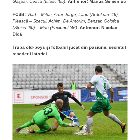
Gașpar, Ceaca (Ititesc ’65).
Antrenor: Marius Semeniuc
FCSB:
Vlad – Mihai, Artur Jorge, Larie (Ardelean ’46),
Pleașcă – Szecul, Achim, De Amorim, Benzar, Golofca
(Stoica ’60) – Man (Pacionel ’46).
Antrenor: Nicolae
Dică
Trupa old-boys și fotbalul jucat din pasiune, secretul
rescrierii istoriei