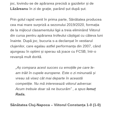
joc, lovindu-se de apărarea precisă a gazdelor și de
Lăzăreanu
în zi de grație, parând șut după șut.
Prin golul rapid venit în prima parte, Sănătatea producea
cea mai mare surpriză a sezonului 2019/2020, formația
de la mijlocul clasamentului ligii a treia eliminând Viitorul
din cursa pentru apărarea trofeului câștigat cu câteva luni
înainte. După joc, bucuria s-a declanșat în vestiarul
clujenilor, care egalau astfel performanța din 2007, când
ajungeau în optimi și sperau să joace cu FCSB, într-o
revanșă mult dorită.
„Aș compara acest succes cu emoțiile pe care le-
am trăit în cupele europene. Este o zi minunată și
vreau să visez cât mai departe în această
competiție. Nu mă interesează viitorul adversar.
Acum trebuie doar să ne bucurăm” , a spus
Ionuț
Rada.
Sănătatea Cluj-Napoca – Viitorul Constanța 1-0 (1-0)