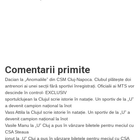
Comentarii primite
Dacian
la
„Anomaliile” din CSM Cluj-Napoca. Clubul plătește doi
antrenori ai unei secții fără sportivi înregistrați. Oficialii ai MTS vor
descinde în control- EXCLUSIV
sportulclujean
la
Clujul scrie istorie în natație. Un sportiv de la „U”
a devenit campion național la înot
Vass Attila
la
Clujul scrie istorie în natație. Un sportiv de la „U” a
devenit campion național la înot
Vasile Manu
la
„U” Cluj a pus în vânzare biletele pentru meciul cu
CSA Steaua
ionut
la
„U” Cluj a pus în vânzare biletele pentru meciul cu CSA