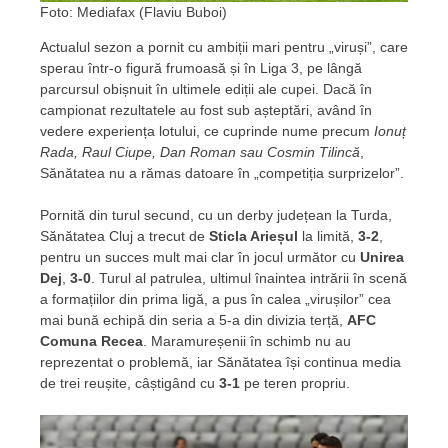
Foto: Mediafax (Flaviu Buboi)
Actualul sezon a pornit cu ambiții mari pentru „viruși”, care
sperau într-o figură frumoasă și în Liga 3, pe lângă
parcursul obișnuit în ultimele ediții ale cupei. Dacă în
campionat rezultatele au fost sub așteptări, având în
vedere experiența lotului, ce cuprinde nume precum
Ionuț
Rada, Raul Ciupe, Dan Roman sau Cosmin Tilincă
,
Sănătatea nu a rămas datoare în „competiția surprizelor”.
Pornită din turul secund, cu un derby județean la Turda,
Sănătatea Cluj a trecut de
Sticla Arieșul
la limită,
3-2
,
pentru un succes mult mai clar în jocul următor cu
Unirea
Dej
,
3-0
. Turul al patrulea, ultimul înaintea intrării în scenă
a formațiilor din prima ligă, a pus în calea „virușilor” cea
mai bună echipă din seria a 5-a din divizia terță,
AFC
Comuna Recea
. Maramureșenii în schimb nu au
reprezentat o problemă, iar Sănătatea își continua media
de trei reușite, câștigând cu
3-1
pe teren propriu.