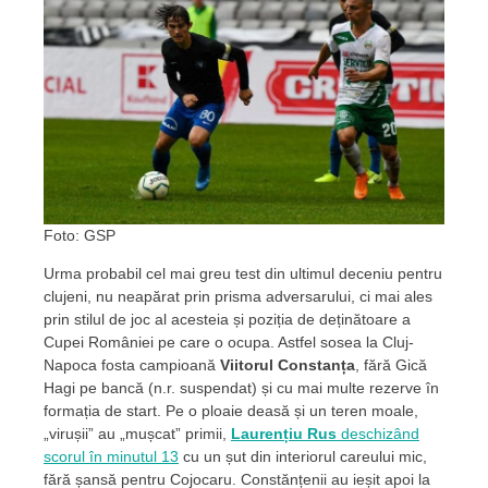
Foto: GSP
Urma probabil cel mai greu test din ultimul deceniu pentru
clujeni, nu neapărat prin prisma adversarului, ci mai ales
prin stilul de joc al acesteia și poziția de deținătoare a
Cupei României pe care o ocupa. Astfel sosea la Cluj-
Napoca fosta campioană
Viitorul Constanța
, fără Gică
Hagi pe bancă (n.r. suspendat) și cu mai multe rezerve în
formația de start. Pe o ploaie deasă și un teren moale,
„virușii” au „mușcat” primii,
Laurențiu Rus
deschizând
scorul în minutul 13
cu un șut din interiorul careului mic,
fără șansă pentru Cojocaru. Constănțenii au ieșit apoi la