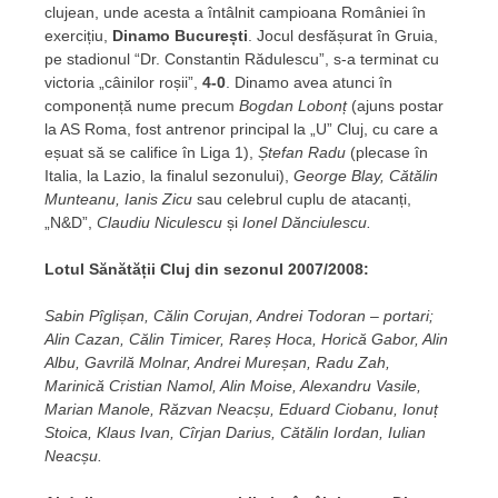
clujean, unde acesta a întâlnit campioana României în
exercițiu,
Dinamo București
. Jocul desfășurat în Gruia,
pe stadionul “Dr. Constantin Rădulescu”, s-a terminat cu
victoria „câinilor roșii”,
4-0
. Dinamo avea atunci în
componență nume precum
Bogdan Lobonț
(ajuns postar
la AS Roma, fost antrenor principal la „U” Cluj, cu care a
eșuat să se califice în Liga 1),
Ștefan Radu
(plecase în
Italia, la Lazio, la finalul sezonului),
George Blay, Cătălin
Munteanu, Ianis Zicu
sau celebrul cuplu de atacanți,
„N&D”,
Claudiu Niculescu
și
Ionel Dănciulescu.
Lotul Sănătății Cluj din sezonul 2007/2008:
Sabin Pîglișan, Călin Corujan, Andrei Todoran – portari;
Alin Cazan, Călin Timicer, Rareș Hoca, Horică Gabor, Alin
Albu, Gavrilă Molnar, Andrei Mureșan, Radu Zah,
Marinică Cristian Namol, Alin Moise, Alexandru Vasile,
Marian Manole, Răzvan Neacșu, Eduard Ciobanu, Ionuț
Stoica, Klaus Ivan, Cîrjan Darius, Cătălin Iordan, Iulian
Neacșu.