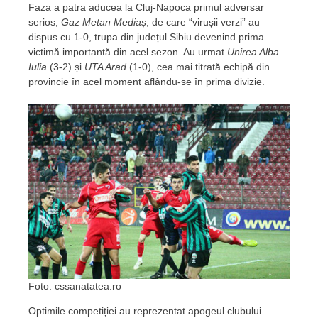
Faza a patra aducea la Cluj-Napoca primul adversar
serios,
Gaz Metan Mediaș
, de care “virușii verzi” au
dispus cu 1-0, trupa din județul Sibiu devenind prima
victimă importantă din acel sezon. Au urmat
Unirea Alba
Iulia
(3-2) și
UTA Arad
(1-0), cea mai titrată echipă din
provincie în acel moment aflându-se în prima divizie.
Foto: cssanatatea.ro
Optimile competiției au reprezentat apogeul clubului