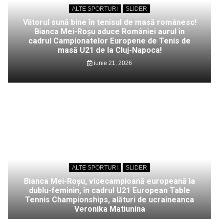
ALTE SPORTURI
SLIDER
Viitorul sună bine în tenisul de masă românesc!
Bianca Mei-Roșu aduce României aurul în
cadrul Campionatelor Europene de Tenis de
masă U21 de la Cluj-Napoca!
iunie 21, 2026
ALTE SPORTURI
SLIDER
Bianca Mei-Roșu, vicecampioană europeană la
dublu-feminin, în cadrul U21 European Table
Tennis Championships, alături de ucraineanca
Veronika Matiunina