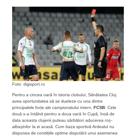
Foto: digisport.ro
Pentru a cincea oară în istoria clubului, Sănătatea Cluj
avea oportunitatea să se dueleze cu una dintre
principalele forțe ale campionatului intern,
FCSB
. Cele
două s-a întâlnit pentru a doua oară în Cupă, însă de
data aceasta clujenii puteau sărbători aducerea
roș-
albaștrilor
la ei acasă. Cum baza sportivă Ardealul nu
dispunea de condițiile optime disputării unui asemenea