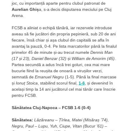
joc, cu importanță aparte pentru clubul patronat de
Aurelian Ghiș
a, s-a decis disputarea meciului pe Cluj
Arena.
FCSB a aliniat o echipă tânără, iar rezervele introduse
aveau să fie jucători din propria pepinieră, sub 20 de ani
fiecare, însă chiar și așa clubul din capitală se afla în
avantaj la pauză, 0-4. Pe lista marcatorilor până la finalul
primelor 45 de minute și-au trecut numele
Dennis Man
(17 și 23), Daniel Benzar (32)
și
William de Amorim (45)
.
Partea secundă a adus încă trei goluri, cea mai mare
bucurie fiind la reușita de onoară a virușilor verzi,
semnată de
Emanuel Negru
(1-5). Până la final marcase
și
Ionuț Stoica
, stabilind scorul final,
1-6
, și devenind în
același timp la 14 ani jucătorul cel mai tânăr care înscrie
pentru FCSB.
Sănătatea Cluj-Napoca – FCSB 1-6 (0-4)
Sănătatea:
Lăzăreanu – Țîrlea, Matei (Misăraș ’74),
Negru, Paul – Lupu, Yuh, Ciupe, Vitan (Bucur ’61) –