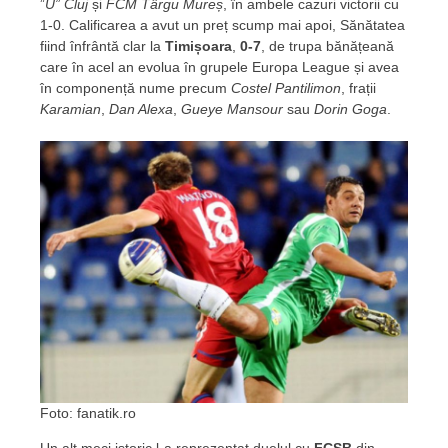
”
U” Cluj
și
FCM Târgu Mureș
, în ambele cazuri victorii cu
1-0. Calificarea a avut un preț scump mai apoi, Sănătatea
fiind înfrântă clar la
Timișoara
,
0-7
, de trupa bănățeană
care în acel an evolua în grupele Europa League și avea
în componență nume precum
Costel Pantilimon
, frații
Karamian
,
Dan Alexa
,
Gueye Mansour
sau
Dorin Goga
.
Foto: fanatik.ro