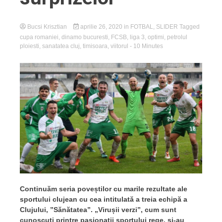
Bucsi Krisztian
aprilie 26, 2020
in
FOTBAL
,
SLIDER
Tagged
cupa romaniei
,
dinamo bucuresti
,
FCSB
,
liga 3
,
optimi
,
petrolul
ploiesti
,
sanatatea cluj
,
timisoara
,
viitorul
- 10 Minutes
Continuăm seria poveștilor cu marile rezultate ale
sportului clujean cu cea intitulată a treia echipă a
Clujului, ”Sănătatea”. „Virușii verzi”, cum sunt
cunoscuți printre pasionații sportului rege, și-au