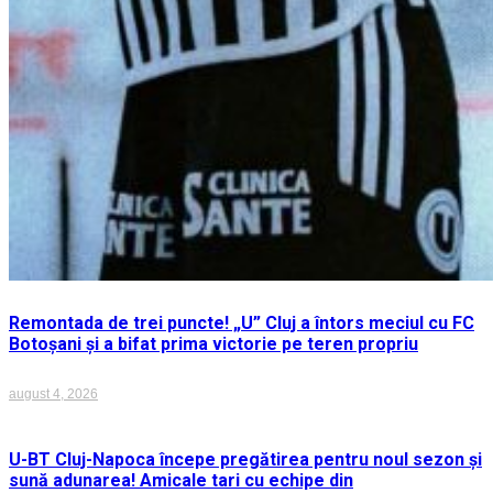
Remontada de trei puncte! „U” Cluj a întors meciul cu FC
Botoșani și a bifat prima victorie pe teren propriu
august 4, 2026
U-BT Cluj-Napoca începe pregătirea pentru noul sezon și
sună adunarea! Amicale tari cu echipe din