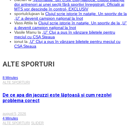
doi antrenori ai unei secții fără sportivi înregistrați. Oficialii ai
MTS vor descinde în control- EXCLUSIV
sportulclujean
la
Clujul scrie istorie în natație. Un sportiv de la
„U” a devenit campion național la înot
Vass Attila
la
Clujul scrie istorie în natație. Un sportiv de la „U”
a devenit campion național la înot
Vasile Manu
la
„U” Cluj a pus în vânzare biletele pentru
meciul cu CSA Steaua
ionut
la
„U” Cluj a pus în vânzare biletele pentru meciul cu
CSA Steaua
ALTE SPORTURI
8 Minutes
ALTE SPORTURI
De ce apa din jacuzzi este lăptoasă și cum rezolvi
problema corect
august 5, 2026
4 Minutes
ALTE SPORTURI
SLIDER