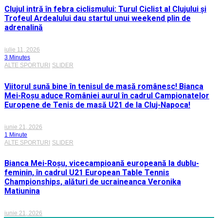
Clujul intră în febra ciclismului: Turul Ciclist al Clujului și
Trofeul Ardealului dau startul unui weekend plin de
adrenalină
iulie 11, 2026
3 Minutes
ALTE SPORTURI
SLIDER
Viitorul sună bine în tenisul de masă românesc! Bianca
Mei-Roșu aduce României aurul în cadrul Campionatelor
Europene de Tenis de masă U21 de la Cluj-Napoca!
iunie 21, 2026
1 Minute
ALTE SPORTURI
SLIDER
Bianca Mei-Roșu, vicecampioană europeană la dublu-
feminin, în cadrul U21 European Table Tennis
Championships, alături de ucraineanca Veronika
Matiunina
iunie 21, 2026