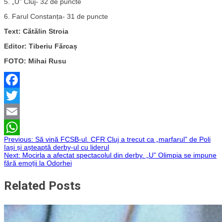
5. „U” Cluj- 32 de puncte
6. Farul Constanța- 31 de puncte
Text: Cătălin Stroia
Editor: Tiberiu Fărcaș
FOTO: Mihai Rusu
Facebook
Twitter
Email
Navigare
Previous:
Să vină FCSB-ul. CFR Cluj a trecut ca „marfarul” de Poli
WhatsApp
Iași și așteaptă derby-ul cu liderul
Next:
Mocirla a afectat spectacolul din derby. „U” Olimpia se impune
în
fără emoții la Odorhei
articole
Related Posts