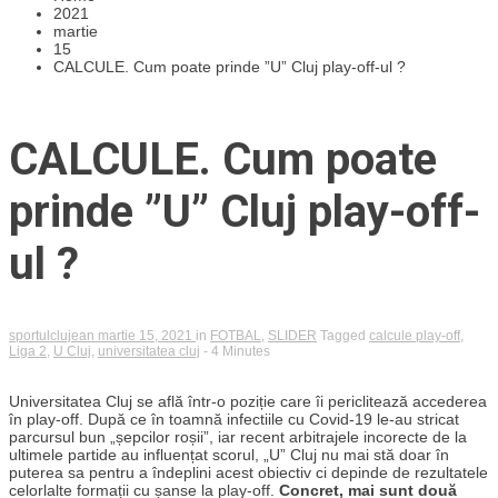
2021
martie
15
CALCULE. Cum poate prinde ”U” Cluj play-off-ul ?
CALCULE. Cum poate
prinde ”U” Cluj play-off-
ul ?
sportulclujean
martie 15, 2021
in
FOTBAL
,
SLIDER
Tagged
calcule play-off
,
Liga 2
,
U Cluj
,
universitatea cluj
- 4 Minutes
Universitatea Cluj se află într-o poziție care îi periclitează accederea
în play-off. După ce în toamnă infectiile cu Covid-19 le-au stricat
parcursul bun „șepcilor roșii”, iar recent arbitrajele incorecte de la
ultimele partide au influențat scorul, „U” Cluj nu mai stă doar în
puterea sa pentru a îndeplini acest obiectiv ci depinde de rezultatele
celorlalte formații cu șanse la play-off.
Concret, mai sunt două