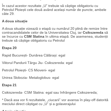
În cazul acestor rezultate „U” trebuie să câștige obligatoriu cu
Petrolul Ploiești cele două având același număr de puncte, ambele
câte 29.
A doua situație
A doua situație vizează o etapă cu numărul 20 plină de remize între
contracandidatele celor de la Universitatea Cluj, iar
Csikszereda
să
se încurce cu
CSM Slatina
în ultima etapă. De asemenea, studenții
trebuie să câștige obligatoriu cu Petrolul
Etapa 20
Rapid București- Dunărea Călărași: egal
Viitorul Pandurii Târgu Jiu- Csikszereda: egal
Petrolul Ploiești- CS Mioveni- egal
Unirea Slobozia- Metaloglobus- egal
Etapa 21
Csikiszereda- CSM Slatina: egal sau înfrângere Csikszereda;
* Dacă asa vor fi rezultatele, „ciucarii” vor avansa în play-off datorită
meciului direct câștigat cu „U” și a golaverajului