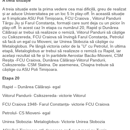
A treia situație
A treia situație este la prima vedere cea mai dificilă, greu de realizat
și ar aduce Universitatea pe un loc 5 în play-off. În această situație
ar fi implicate ASU Poli Timișoara, FCU Craiova , Viitorul Pandurii
Târgu Jiu și Farul Constanța, formații care sunt deja cu un picior în
play-off. În acest caz în etapa cu numărul 20, Rapid și Dunărea
Călărași ar trebui să realizeze o remiză, Viitorul Pandurii să câștige
cu Csikszereda, FCU Craiova să învingă Farul Constanța, Petrolul
să facă un egal cu Mioveni, iar Unirea Slobozia să câștige cu
Metaloglobus. Pe lângă victoria celor de la ”U” cu Petrolul, în ultima
etapă, Metaloglobus ar trebui să realizeze o remiză cu Rapid, iar
același rezultat să fie și în partidele Aerostar Bacău-Mioveni, CSM
Reșița -FCU Craiova, Dunărea Călărași-Viitorul Pandurii,
Csikszereda- CSM Slatina. De asemenea, Chiajna trebuie să
câștige cu ASU Poli Timișoara.
Etapa 20
Rapid – Dunărea Călărași- egal
Viitorul Pandurii- Csikszereda- victorie Viitorul
FCU Craiova 1948- Farul Constanța- victorie FCU Craiova
Petrolul- CS Mioveni- egal
Unirea Slobozia- Metaloglobus- Victorie Unirea Slobozia