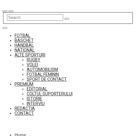
Skip
to
content
FOTBAL
BASCHET
HANDBAL
NATIONAL
ALTE SPORTURI
RUGBY
VOLEI
AUTOMOBILISM
FOTBAL FEMININ
SPORT DE CONTACT
PREMIUM
EDITORIAL
COLTUL SUPORTERULUI
ISTORIE
INTERVIU
REDACTIA
CONTACT
Home