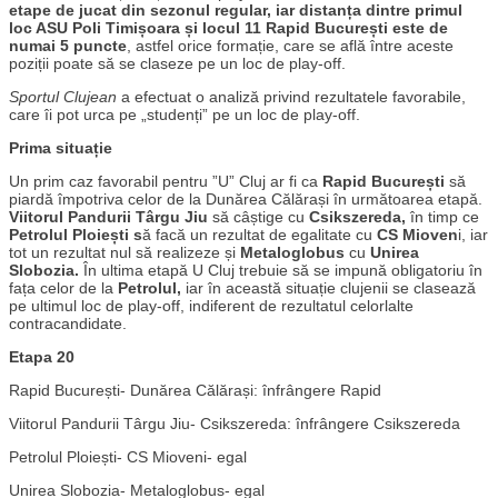
etape de jucat din sezonul regular, iar distanța dintre primul
loc ASU Poli Timișoara și locul 11 Rapid București este de
numai 5 puncte
, astfel orice formație, care se află între aceste
poziții poate să se claseze pe un loc de play-off.
Sportul Clujean
a efectuat o analiză privind rezultatele favorabile,
care îi pot urca pe „studenți” pe un loc de play-off.
Prima situație
Un prim caz favorabil pentru ”U” Cluj ar fi ca
Rapid București
să
piardă împotriva celor de la Dunărea Călărași în următoarea etapă.
Viitorul Pandurii Târgu Jiu
să câștige cu
Csikszereda,
în timp ce
Petrolul Ploiești s
ă facă un rezultat de egalitate cu
CS Mioven
i, iar
tot un rezultat nul să realizeze și
Metaloglobus
cu
Unirea
Slobozia.
În ultima etapă U Cluj trebuie să se impună obligatoriu în
fața celor de la
Petrolul,
iar în această situație clujenii se clasează
pe ultimul loc de play-off, indiferent de rezultatul celorlalte
contracandidate.
Etapa 20
Rapid București- Dunărea Călărași: înfrângere Rapid
Viitorul Pandurii Târgu Jiu- Csikszereda: înfrângere Csikszereda
Petrolul Ploiești- CS Mioveni- egal
Unirea Slobozia- Metaloglobus- egal