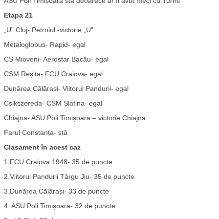
ASU Poli Timișoara stă deoarece ar fi avut meci cu Turris
Etapa 21
„U” Cluj- Petrolul -victorie „U”
Metaloglobus- Rapid- egal
CS Mioveni- Aerostar Bacău- egal
CSM Reșița- FCU Craiova- egal
Dunărea Călărași- Viitorul Pandurii- egal
Csikszereda- CSM Slatina- egal
Chiajna- ASU Poli Timișoara – victorie Chiajna
Farul Constanța- stă
Clasament în acest caz
1.FCU Craiova 1948- 35 de puncte
2.Viitorul Pandurii Târgu Jiu- 35 de puncte
3.Dunărea Călărași- 33 de puncte
4. ASU Poli Timișoara- 32 de puncte