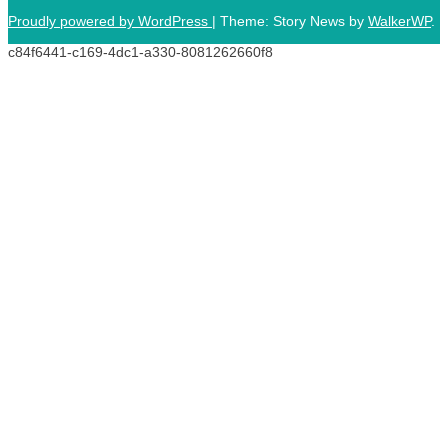
Proudly powered by WordPress
|
Theme: Story News by
WalkerWP
.
c84f6441-c169-4dc1-a330-8081262660f8