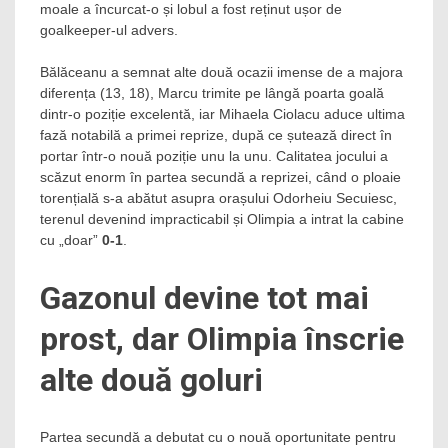
moale a încurcat-o și lobul a fost reținut ușor de
goalkeeper-ul advers.
Bălăceanu a semnat alte două ocazii imense de a majora
diferența (13, 18), Marcu trimite pe lângă poarta goală
dintr-o poziție excelentă, iar Mihaela Ciolacu aduce ultima
fază notabilă a primei reprize, după ce șutează direct în
portar într-o nouă poziție unu la unu. Calitatea jocului a
scăzut enorm în partea secundă a reprizei, când o ploaie
torențială s-a abătut asupra orașului Odorheiu Secuiesc,
terenul devenind impracticabil și Olimpia a intrat la cabine
cu „doar”
0-1
.
Gazonul devine tot mai
prost, dar Olimpia înscrie
alte două goluri
Partea secundă a debutat cu o nouă oportunitate pentru