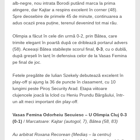
alb-negre, nou intrata Borodi putând marca la prima
atingere, dar Kajtar a respins excelent în corner (48).
Spre deosebire de primele 45 de minute, continuarea a
adus ocazii prea puține, terenul devenind tot mai rău.
Olimpia a făcut în cele din urmă 0-2, prin Bâtea, care
trimite elegant în poartă după ce driblează portarul advers
(58). Aceeași Bâtea stabilește scorul final,
0-3
, cu o dublă,
după greșeli în lanț în defensiva celor de la Vasas Femina
pe final de joc.
Fetele pregătite de Iulian Szekely debutează excelent în
play-off și ajung la 36 de puncte în clasament, cu 10
lungimi peste Piroș Security Arad. Etapa viitoare
clujencele joacă la Iclod cu Heniu Prundu Bârgăului, într-
un alt meci important din play-off.
Vasas Femina Odorheiu Secuiesc – U Olimpia Cluj 0-3
(0-1)
/
Marcatoare: Kajtar (autogol, 7), Bâtea (58, 83)
Au arbitrat Roxana Recorean (Mediaș – la centru)