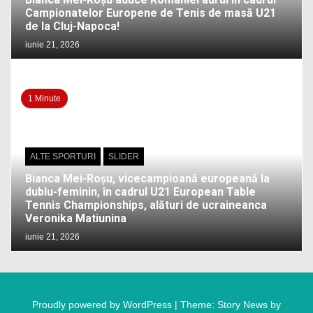
Campionatelor Europene de Tenis de masă U21
de la Cluj-Napoca!
iunie 21, 2026
1 Minute
ALTE SPORTURI
SLIDER
Bianca Mei-Roșu, vicecampioană europeană la
dublu-feminin, în cadrul U21 European Table
Tennis Championships, alături de ucraineanca
Veronika Matiunina
iunie 21, 2026
Proudly powered by WordPress
|
Theme: Story News by