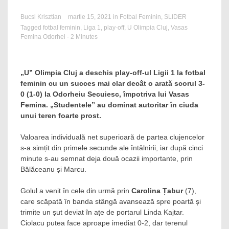
Bucsi Krisztian
martie 15, 2021
in
Fotbal Feminin
,
SLIDER
Tagged
fotbal feminin
,
Liga 1
,
play-off
,
U Olimpia Cluj
,
Vasas
Femina Odorhei
- 2 Minutes
„U” Olimpia Cluj a deschis play-off-ul Ligii 1 la fotbal
feminin cu un succes mai clar decât o arată scorul 3-
0 (1-0) la Odorheiu Secuiesc, împotriva lui Vasas
Femina. „Studentele” au dominat autoritar în ciuda
unui teren foarte prost.
Valoarea individuală net superioară de partea clujencelor
s-a simțit din primele secunde ale întâlnirii, iar după cinci
minute s-au semnat deja două ocazii importante, prin
Bălăceanu și Marcu.
Golul a venit în cele din urmă prin
Carolina Țabur
(7),
care scăpată în banda stângă avansează spre poartă și
trimite un șut deviat în ațe de portarul Linda Kajtar.
Ciolacu putea face aproape imediat 0-2, dar terenul