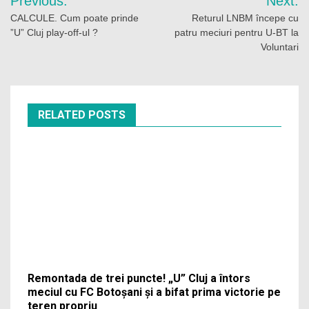
Previous:
Next:
în
CALCULE. Cum poate prinde
Returul LNBM începe cu
”U” Cluj play-off-ul ?
patru meciuri pentru U-BT la
articole
Voluntari
RELATED POSTS
Remontada de trei puncte! „U” Cluj a întors
meciul cu FC Botoșani și a bifat prima victorie pe
teren propriu