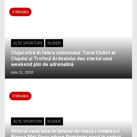
4 Minutes
ALTE SPORTURI
SLIDER
Clujul intră în febra ciclismului: Turul Ciclist al
Clujului și Trofeul Ardealului dau startul unui
weekend plin de adrenalină
iulie 11, 2026
3 Minutes
ALTE SPORTURI
SLIDER
Viitorul sună bine în tenisul de masă românesc!
Bianca Mei-Roșu aduce României aurul în cadrul