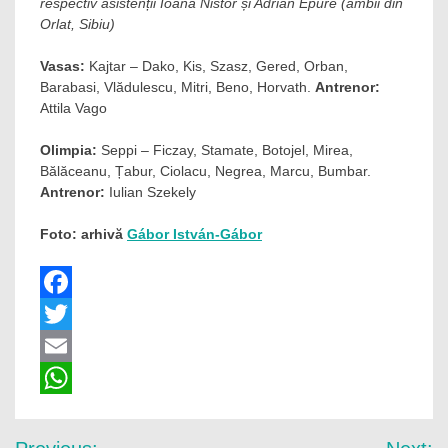
respectiv asistenții Ioana Nistor și Adrian Epure (ambii din
Orlat, Sibiu)
Vasas:
Kajtar – Dako, Kis, Szasz, Gered, Orban,
Barabasi, Vlădulescu, Mitri, Beno, Horvath.
Antrenor:
Attila Vago
Olimpia:
Seppi – Ficzay, Stamate, Botojel, Mirea,
Bălăceanu, Țabur, Ciolacu, Negrea, Marcu, Bumbar.
Antrenor:
Iulian Szekely
Foto: arhivă
Gábor István-Gábor
Facebook
Twitter
Email
WhatsApp
Navigare