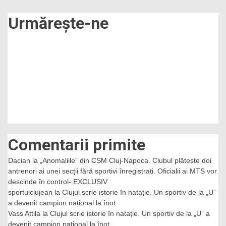
Urmărește-ne
Comentarii primite
Dacian
la
„Anomaliile” din CSM Cluj-Napoca. Clubul plătește doi
antrenori ai unei secții fără sportivi înregistrați. Oficialii ai MTS vor
descinde în control- EXCLUSIV
sportulclujean
la
Clujul scrie istorie în natație. Un sportiv de la „U”
a devenit campion național la înot
Vass Attila
la
Clujul scrie istorie în natație. Un sportiv de la „U” a
devenit campion național la înot