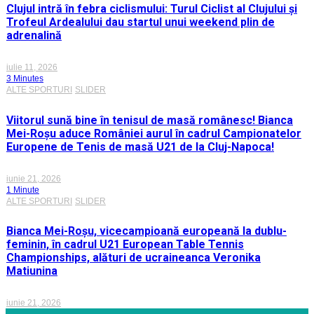
Clujul intră în febra ciclismului: Turul Ciclist al Clujului și
Trofeul Ardealului dau startul unui weekend plin de
adrenalină
iulie 11, 2026
3 Minutes
ALTE SPORTURI
SLIDER
Viitorul sună bine în tenisul de masă românesc! Bianca
Mei-Roșu aduce României aurul în cadrul Campionatelor
Europene de Tenis de masă U21 de la Cluj-Napoca!
iunie 21, 2026
1 Minute
ALTE SPORTURI
SLIDER
Bianca Mei-Roșu, vicecampioană europeană la dublu-
feminin, în cadrul U21 European Table Tennis
Championships, alături de ucraineanca Veronika
Matiunina
iunie 21, 2026