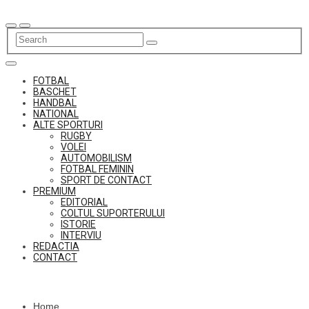
Skip
to
content
FOTBAL
BASCHET
HANDBAL
NATIONAL
ALTE SPORTURI
RUGBY
VOLEI
AUTOMOBILISM
FOTBAL FEMININ
SPORT DE CONTACT
PREMIUM
EDITORIAL
COLTUL SUPORTERULUI
ISTORIE
INTERVIU
REDACTIA
CONTACT
Home