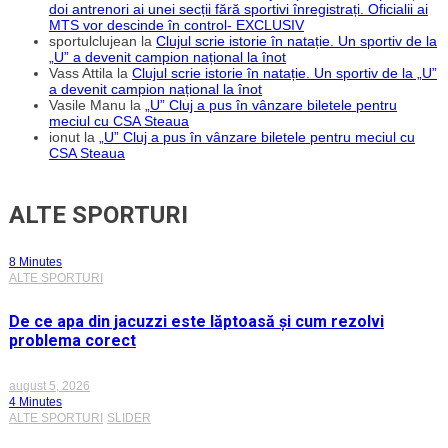
doi antrenori ai unei secții fără sportivi înregistrați. Oficialii ai
MTS vor descinde în control- EXCLUSIV
sportulclujean
la
Clujul scrie istorie în natație. Un sportiv de la
„U” a devenit campion național la înot
Vass Attila
la
Clujul scrie istorie în natație. Un sportiv de la „U”
a devenit campion național la înot
Vasile Manu
la
„U” Cluj a pus în vânzare biletele pentru
meciul cu CSA Steaua
ionut
la
„U” Cluj a pus în vânzare biletele pentru meciul cu
CSA Steaua
ALTE SPORTURI
8 Minutes
ALTE SPORTURI
De ce apa din jacuzzi este lăptoasă și cum rezolvi
problema corect
august 5, 2026
4 Minutes
ALTE SPORTURI
SLIDER