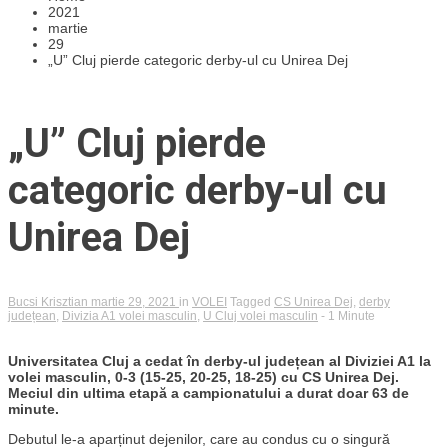
2021
martie
29
„U” Cluj pierde categoric derby-ul cu Unirea Dej
„U” Cluj pierde
categoric derby-ul cu
Unirea Dej
Bucsi Krisztian
martie 29, 2021
in
VOLEI
Tagged
CS Unirea Dej
,
derby
județean
,
Divizia A1 volei masculin
,
U Cluj volei masculin
- 1 Minute
Universitatea Cluj a cedat în derby-ul județean al Diviziei A1 la
volei masculin, 0-3 (15-25, 20-25, 18-25) cu CS Unirea Dej.
Meciul din ultima etapă a campionatului a durat doar 63 de
minute.
Debutul le-a aparținut dejenilor, care au condus cu o singură