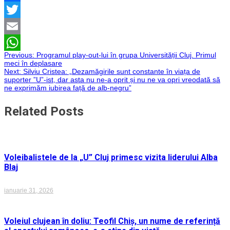
Facebook
Twitter
Email
Navigare
Previous:
Programul play-out-lui în grupa Universității Cluj. Primul
WhatsApp
meci în deplasare
Next:
Silviu Cristea: „Dezamăgirile sunt constante în viața de
în
suporter ”U”-ist, dar asta nu ne-a oprit și nu ne va opri vreodată să
ne exprimăm iubirea față de alb-negru”
articole
Related Posts
Voleibalistele de la „U” Cluj primesc vizita liderului Alba
Blaj
ianuarie 31, 2026
Voleiul clujean în doliu: Teofil Chiș, un nume de referință