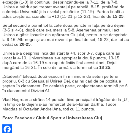
excepție (1-0) în continuu, desprinzându-se la 7-11, de la 7-8.
Unirea a mărit apoi treptat avantajul pe tabelă, 8-15, profitând de
suferința Universității la nivelul preluărilor (11-19). Partea finală a
adus creșterea scorului la +10 (11-21 și 12-22), înainte de
15-25
.
Setul secund a pornit tot la câte două puncte în față pentru dejeni
(3-5 și 4-6), după care s-a mers la 5-8. Asemenea primului act,
Unirea a găsit lipsurile din apărarea Clujului, pentru a se desprinde
la 9-16. Alb-negrii și-au mai revenit pe final de set, 19-23, dar tot au
cedat cu
20-25
.
Unirea s-a desprins încă din start la +4, scor 3-7, după care au
urcat la 4-10. Universitatea s-a apropiat la două puncte, 13-15,
după care de la 16-19 s-a rupt definitiv firul acestui set, Dejul
mergând la 16-21. În cele din urmă s-a terminat cu
18-25
.
„Studenții” bifează două eșecuri în minimum de seturi pe teren
propriu, 0-3 cu Steaua și Unirea Dej, dar nu cad de pe poziția a
șaptea în clasament. De cealaltă parte, conjudețeana termină pe 6
în clasamentul Diviziei A1.
Vlad Negrean a strâns 14 puncte, fiind principalul trăgător de la „U”,
în timp ce la dejeni s-au remarcat Bela-Florian Bartha, Tudor
Magdaș și Octavian Andrei Ana, toți cu 11 puncte.
Foto: Facebook Clubul Sportiv Universitatea Cluj