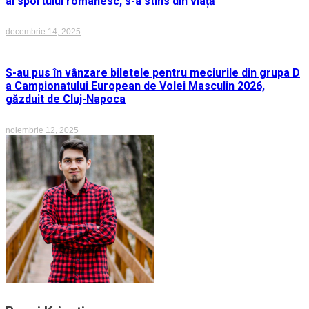
al sportului românesc, s-a stins din viață
decembrie 14, 2025
S-au pus în vânzare biletele pentru meciurile din grupa D
a Campionatului European de Volei Masculin 2026,
găzduit de Cluj-Napoca
noiembrie 12, 2025