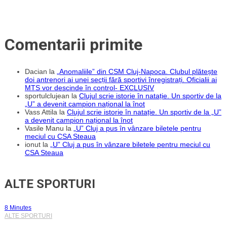
Comentarii primite
Dacian
la
„Anomaliile” din CSM Cluj-Napoca. Clubul plătește
doi antrenori ai unei secții fără sportivi înregistrați. Oficialii ai
MTS vor descinde în control- EXCLUSIV
sportulclujean
la
Clujul scrie istorie în natație. Un sportiv de la
„U” a devenit campion național la înot
Vass Attila
la
Clujul scrie istorie în natație. Un sportiv de la „U”
a devenit campion național la înot
Vasile Manu
la
„U” Cluj a pus în vânzare biletele pentru
meciul cu CSA Steaua
ionut
la
„U” Cluj a pus în vânzare biletele pentru meciul cu
CSA Steaua
ALTE SPORTURI
8 Minutes
ALTE SPORTURI