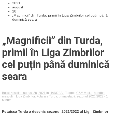
2021
august
28
„Magnificii” din Turda, primii în Liga Zimbrilor cel puțin până
duminică seara
„Magnificii” din Turda,
primii în Liga Zimbrilor
cel puțin până duminică
seara
Bucsi Krisztian
august 28, 2021
in
HANDBAL
Tagged
CSM Vaslui
,
handbal
masculin
,
Liga Zimbrilor
,
Potaissa Turda
,
prima etapă
,
sezonul 2021/2022
- 1
Minute
Potaissa Turda a deschis sezonul 2021/2022 al Ligii Zimbrilor