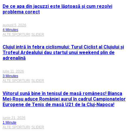
De ce apa din jacuzzi este lăptoasă și cum rezolvi
problema corect
august 5, 2026
4 Minutes
ALTE SPORTURI
SLIDER
Clujul intră în febra ciclismului: Turul Ciclist al Clujului și
Trofeul Ardealului dau startul unui weekend plin de
adrenalină
iulie 11, 2026
3 Minutes
ALTE SPORTURI
SLIDER
Viitorul sună bine în tenisul de masă românesc! Bianca
Mei-Roșu aduce României aurul în cadrul Campionatelor
Europene de Tenis de masă U21 de la Cluj-Napoca!
iunie 21, 2026
1 Minute
ALTE SPORTURI
SLIDER