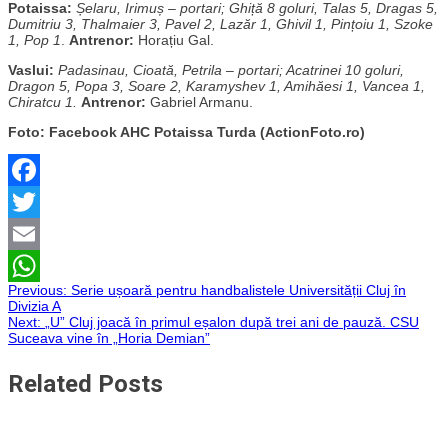
Potaissa:
Șelaru, Irimuș – portari; Ghiță 8 goluri, Talas 5, Dragas 5,
Dumitriu 3, Thalmaier 3, Pavel 2, Lazăr 1, Ghivil 1, Pințoiu 1, Szoke
1, Pop 1
.
Antrenor:
Horațiu Gal.
Vaslui:
Padasinau, Cioată, Petrila – portari; Acatrinei 10 goluri,
Dragon 5, Popa 3, Soare 2, Karamyshev 1, Amihăesi 1, Vancea 1,
Chiratcu 1.
Antrenor:
Gabriel Armanu.
Foto: Facebook AHC Potaissa Turda (ActionFoto.ro)
Facebook
Twitter
Email
Navigare
Previous:
Serie ușoară pentru handbalistele Universității Cluj în
WhatsApp
Divizia A
Next:
„U” Cluj joacă în primul eșalon după trei ani de pauză. CSU
în
Suceava vine în „Horia Demian”
articole
Related Posts