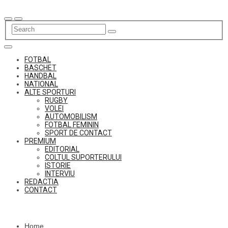
Skip
to
content
FOTBAL
BASCHET
HANDBAL
NATIONAL
ALTE SPORTURI
RUGBY
VOLEI
AUTOMOBILISM
FOTBAL FEMININ
SPORT DE CONTACT
PREMIUM
EDITORIAL
COLTUL SUPORTERULUI
ISTORIE
INTERVIU
REDACTIA
CONTACT
Home