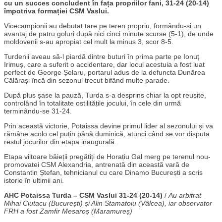
cu un succes concludent în fața propriilor fani, 31-24 (20-14)
împotriva formației CSM Vaslui.
Vicecampionii au debutat tare pe teren propriu, formându-și un
avantaj de patru goluri după nici cinci minute scurse (5-1), de unde
moldovenii s-au apropiat cel mult la minus 3, scor 8-5.
Turdenii aveau să-l piardă dintre buturi în prima parte pe Ionuț
Irimuș, care a suferit o accidentare, dar locul acestuia a fost luat
perfect de George Șelaru, portarul adus de la defuncta Dunărea
Călărași încă din sezonul trecut bifând multe parade.
După plus șase la pauză, Turda s-a desprins chiar la opt reușite,
controlând în totalitate ostilitățile jocului, în cele din urmă
terminându-se 31-24.
Prin această victorie, Potaissa devine primul lider al sezonului și va
rămâne acolo cel puțin până duminică, atunci când se vor disputa
restul jocurilor din etapa inaugurală.
Etapa viitoare băieții pregătiți de Horațiu Gal merg pe terenul nou-
promovatei CSM Alexandria, antrenată din această vară de
Constantin Ștefan, tehnicianul cu care Dinamo București a scris
istorie în ultimii ani.
AHC Potaissa Turda – CSM Vaslui 31-24 (20-14)
/
Au arbitrat
Mihai Ciutacu (București) și Alin Stamatoiu (Vâlcea), iar observator
FRH a fost Zamfir Mesaroș (Maramureș)