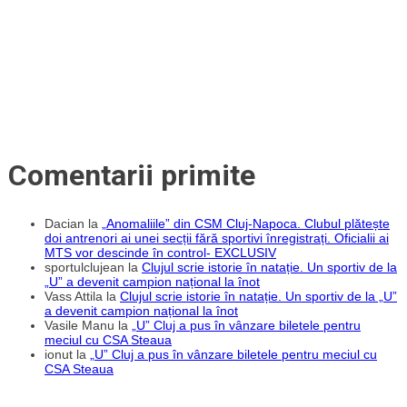
Comentarii primite
Dacian
la
„Anomaliile” din CSM Cluj-Napoca. Clubul plătește
doi antrenori ai unei secții fără sportivi înregistrați. Oficialii ai
MTS vor descinde în control- EXCLUSIV
sportulclujean
la
Clujul scrie istorie în natație. Un sportiv de la
„U” a devenit campion național la înot
Vass Attila
la
Clujul scrie istorie în natație. Un sportiv de la „U”
a devenit campion național la înot
Vasile Manu
la
„U” Cluj a pus în vânzare biletele pentru
meciul cu CSA Steaua
ionut
la
„U” Cluj a pus în vânzare biletele pentru meciul cu
CSA Steaua