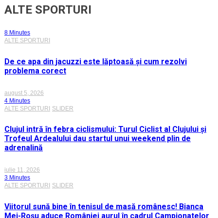
ALTE SPORTURI
8 Minutes
ALTE SPORTURI
De ce apa din jacuzzi este lăptoasă și cum rezolvi
problema corect
august 5, 2026
4 Minutes
ALTE SPORTURI
SLIDER
Clujul intră în febra ciclismului: Turul Ciclist al Clujului și
Trofeul Ardealului dau startul unui weekend plin de
adrenalină
iulie 11, 2026
3 Minutes
ALTE SPORTURI
SLIDER
Viitorul sună bine în tenisul de masă românesc! Bianca
Mei-Roșu aduce României aurul în cadrul Campionatelor