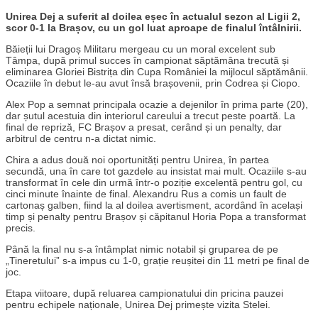
Unirea Dej a suferit al doilea eșec în actualul sezon al Ligii 2,
scor 0-1 la Brașov, cu un gol luat aproape de finalul întâlnirii.
Băieții lui Dragoș Militaru mergeau cu un moral excelent sub
Tâmpa, după primul succes în campionat săptămâna trecută și
eliminarea Gloriei Bistrița din Cupa României la mijlocul săptămânii.
Ocaziile în debut le-au avut însă brașovenii, prin Codrea și Ciopo.
Alex Pop a semnat principala ocazie a dejenilor în prima parte (20),
dar șutul acestuia din interiorul careului a trecut peste poartă. La
final de repriză, FC Brașov a presat, cerând și un penalty, dar
arbitrul de centru n-a dictat nimic.
Chira a adus două noi oportunități pentru Unirea, în partea
secundă, una în care tot gazdele au insistat mai mult. Ocaziile s-au
transformat în cele din urmă într-o poziție excelentă pentru gol, cu
cinci minute înainte de final. Alexandru Rus a comis un fault de
cartonaș galben, fiind la al doilea avertisment, acordând în același
timp și penalty pentru Brașov și căpitanul Horia Popa a transformat
precis.
Până la final nu s-a întâmplat nimic notabil și gruparea de pe
„Tineretului” s-a impus cu 1-0, grație reușitei din 11 metri pe final de
joc.
Etapa viitoare, după reluarea campionatului din pricina pauzei
pentru echipele naționale, Unirea Dej primește vizita Stelei.