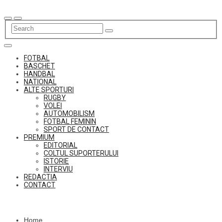
Skip
to
content
FOTBAL
BASCHET
HANDBAL
NATIONAL
ALTE SPORTURI
RUGBY
VOLEI
AUTOMOBILISM
FOTBAL FEMININ
SPORT DE CONTACT
PREMIUM
EDITORIAL
COLTUL SUPORTERULUI
ISTORIE
INTERVIU
REDACTIA
CONTACT
Home