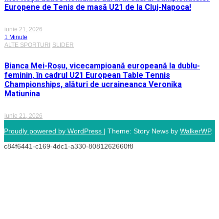
Europene de Tenis de masă U21 de la Cluj-Napoca!
iunie 21, 2026
1 Minute
ALTE SPORTURI
SLIDER
Bianca Mei-Roșu, vicecampioană europeană la dublu-
feminin, în cadrul U21 European Table Tennis
Championships, alături de ucraineanca Veronika
Matiunina
iunie 21, 2026
Proudly powered by WordPress
|
Theme: Story News by
WalkerWP
.
c84f6441-c169-4dc1-a330-8081262660f8