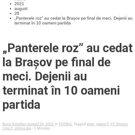
2021
august
28
„Panterele roz” au cedat la Brașov pe final de meci. Dejenii au
terminat în 10 oameni partida
„Panterele roz” au cedat
la Brașov pe final de
meci. Dejenii au
terminat în 10 oameni
partida
Bucsi Krisztian
august 28, 2021
in
FOTBAL
Tagged
eșec
,
etapa 5
,
FC Brașov
,
Liga 2
,
unirea dej
- 2 Minutes