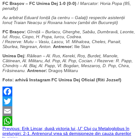
FC Brașov – FC Unirea Dej 1-0 (0-0)
/
Marcator: Horia Popa (85,
penalty)
Au arbitrat Eduard Ioniță (la centru – Galaţi) respectiv asistenții
Ionuț Traian Neacșu și Roxana Ivanov (ambii din Bucureşti)
FC Brașov:
Gîrniță – Burlacu, Gherghe, Sabău, Dumbravă, Leonte,
Iul. Roșu, Ciopo, H. Popa, Iurcu, Codrea.
/ Rezerve: Mutu – Vasiu, Lascu, Vl. Mihalcea, Cheles, Panait,
Sburlea, Negrean, Anton.
Antrenor:
Ilie Stan
Unirea Dej:
Răilean – Al. Rus, Kereki, Roș, Burdeț, Manole,
Cătinean, Al. Militaru, Ad. Pop, Al. Pop, Cocian. / Rezerve: R. Papp,
Chindriș – Al. Blaj, Al. Papp, Vl. Bogdan, Meszaroș, D. Pop, Chira,
Frăsineanu.
Antrenor:
Dragoș Militaru
Foto: arhivă Instagram FC Unirea Dej Oficial (Riti Jozsef)
Facebook
Twitter
Email
Navigare
Previous:
Erik Lincar, după victoria lui „U” Cluj cu Metaloglobus în
WhatsApp
prelungiri: 2-1. Antrenorul vrea să demisioneze din cauza durerilor