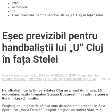
2021
octombrie
11
Eșec previzibil pentru handbaliștii lui „U” Cluj în fața Stelei
Eșec previzibil pentru
handbaliștii lui „U” Cluj
în fața Stelei
Vasile Manu
octombrie 11, 2021
in
HANDBAL
,
SLIDER
Tagged
handbal
,
handbal masculin
,
infrangere
,
Liga Zimbrilor
,
steaua bucuresti
,
U Cluj
- 1 Minute
Handbaliștii de la Universitatea Cluj au primit duminică, 10
octombrie, vizita formației Steaua București, în cadrul etpaei a
6-a din Liga Zimbrilor.
Susținuți de un grup de câteva sute de spectatori prezenți în Sala
Sporturilor „Horia Demian”, clujenii pregătiți de sârbul
Vladimir