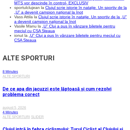
MTS vor descinde în control- EXCLUSIV
sportulclujean
la
Clujul scrie istorie în natație. Un sportiv de la
„U” a devenit campion național la înot
Vass Attila
la
Clujul scrie istorie în natație. Un sportiv de la „U”
a devenit campion național la înot
Vasile Manu
la
„U” Cluj a pus în vânzare biletele pentru
meciul cu CSA Steaua
ionut
la
„U” Cluj a pus în vânzare biletele pentru meciul cu
CSA Steaua
ALTE SPORTURI
8 Minutes
ALTE SPORTURI
De ce apa din jacuzzi este lăptoasă și cum rezolvi
problema corect
august 5, 2026
4 Minutes
ALTE SPORTURI
SLIDER
Clujul intră în febra ciclismului: Turul Ciclist al Clujului și