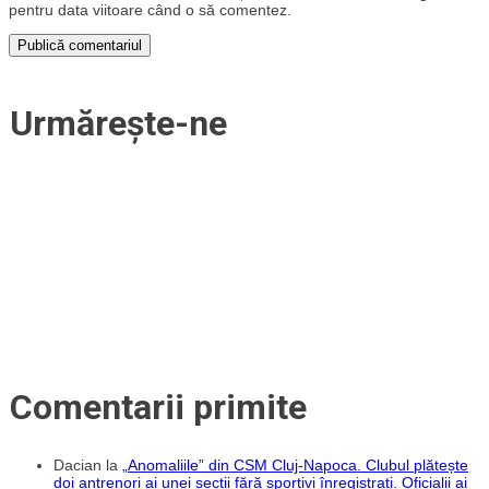
pentru data viitoare când o să comentez.
Urmărește-ne
Comentarii primite
Dacian
la
„Anomaliile” din CSM Cluj-Napoca. Clubul plătește
doi antrenori ai unei secții fără sportivi înregistrați. Oficialii ai