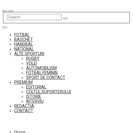
Skip
to
content
FOTBAL
BASCHET
HANDBAL
NATIONAL
ALTE SPORTURI
RUGBY
VOLEI
AUTOMOBILISM
FOTBAL FEMININ
SPORT DE CONTACT
PREMIUM
EDITORIAL
COLTUL SUPORTERULUI
ISTORIE
INTERVIU
REDACTIA
CONTACT
Home