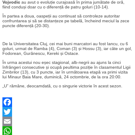
Vojvodic
au avut o evoluție curajoasă în prima jumătate de oră,
fiind conduși doar cu o diferență de patru goluri (10-14).
În partea a doua, oaspeții au continuat să controleze autoritar
confruntarea și să se distanțeze pe tabelă, încheind meciul la zece
puncte diferență (20-30).
De la Universitatea Cluj, cei mai buni marcatori au fost Iancu, cu 6
goluri, urmat de Ramba (4), Coman (3) și Hossu (3), iar câte un gol,
Fodorean, Gurănescu, Kereki și Ostace.
În urma acestui nou eșec stagional, alb-negrii au ajuns la cinci
înfrângeri consecutive și ocupă peultima poziție în clasamentul Ligii
Zimbrilor (13), cu 3 puncte, iar în următoarea etapă va primi vizita
lui Minaur Baia Mare, duminică, 24 octombrie, de la ora 20:00.
„U” rămâne, deocamdată, cu o singurie victorie în acest sezon.
Facebook
Twitter
Email