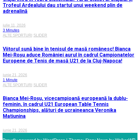
Trofeul Ardealului dau startul unui weekend plin de
adrenalină
iulie 11, 2026
3 Minutes
ALTE SPORTURI
SLIDER
Viitorul sună bine în tenisul de masă românesc! Bianca
Mei-Roșu aduce României aurul în cadrul Campionatelor
Europene de Tenis de masă U21 de la Cluj-Napoca!
iunie 21, 2026
1 Minute
ALTE SPORTURI
SLIDER
Bianca Mei-Roșu, vicecampioană europeană la dublu-
feminin, în cadrul U21 European Table Tennis
Championships, alături de ucraineanca Veronika
Matiunina
iunie 21, 2026