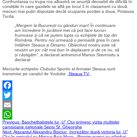
Confruntarea cu trupa roș-albastră se anunță deosebit de dificilă în
condițiile în care gazdele se află pe locul 3 în clasament cu două
meciuri mai puțin disputate decât ocupanta poziției a doua, Potaissa
Turda.
„Mergem la București cu gânduri mari! În continuare
am încredere în jucătorii mei că pot face lucruri
frumoase și că ne putem lupta cu echipele de top din
România. Pentru noi urmează o perioadă grea în care
întâlnim Steaua și Dinamo. Obiectivul nostru este să
reușim un joc cât mai bun în deplasare și de ce nu, să
și câștigăm”
, a declarat antrenorul Marius Stavrositu a
declarat:
Meciurile echipelor Clubului Sportiv al Armatei Steaua sunt
transmise pe canalul de Youtube „
Steaua TV
„.
Facebook
Twitter
Email
Navigare
Previous:
Baschetbalistele lui „U” Cluj primesc vizita multiplei
WhatsApp
campioane naționale Sepsi Sf. Gheorghe
Next:
Atacantul Alexandru Boiciuc, încrezător după victoria lui „U”
în
Cluj în amicalul cu Minaur Baia Mare: „Pornim numai cu gânduri