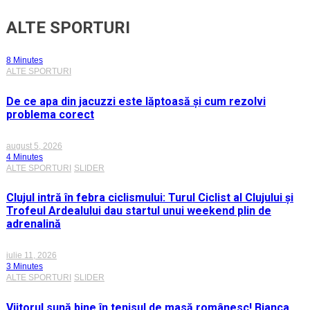
ALTE SPORTURI
8 Minutes
ALTE SPORTURI
De ce apa din jacuzzi este lăptoasă și cum rezolvi
problema corect
august 5, 2026
4 Minutes
ALTE SPORTURI
SLIDER
Clujul intră în febra ciclismului: Turul Ciclist al Clujului și
Trofeul Ardealului dau startul unui weekend plin de
adrenalină
iulie 11, 2026
3 Minutes
ALTE SPORTURI
SLIDER
Viitorul sună bine în tenisul de masă românesc! Bianca