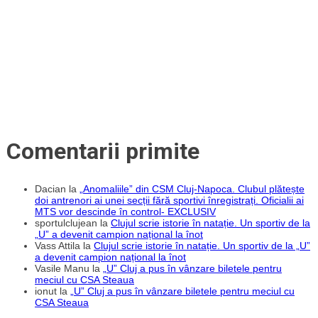
Comentarii primite
Dacian
la
„Anomaliile” din CSM Cluj-Napoca. Clubul plătește
doi antrenori ai unei secții fără sportivi înregistrați. Oficialii ai
MTS vor descinde în control- EXCLUSIV
sportulclujean
la
Clujul scrie istorie în natație. Un sportiv de la
„U” a devenit campion național la înot
Vass Attila
la
Clujul scrie istorie în natație. Un sportiv de la „U”
a devenit campion național la înot
Vasile Manu
la
„U” Cluj a pus în vânzare biletele pentru
meciul cu CSA Steaua
ionut
la
„U” Cluj a pus în vânzare biletele pentru meciul cu
CSA Steaua