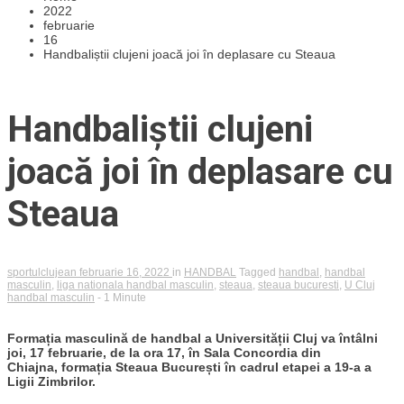
2022
februarie
16
Handbaliștii clujeni joacă joi în deplasare cu Steaua
Handbaliștii clujeni
joacă joi în deplasare cu
Steaua
sportulclujean
februarie 16, 2022
in
HANDBAL
Tagged
handbal
,
handbal
masculin
,
liga nationala handbal masculin
,
steaua
,
steaua bucuresti
,
U Cluj
handbal masculin
- 1 Minute
Formația masculină de handbal a Universității Cluj va întâlni
joi, 17 februarie, de la ora 17, în Sala Concordia din
Chiajna, formația Steaua București în cadrul etapei a 19-a a
Ligii Zimbrilor.