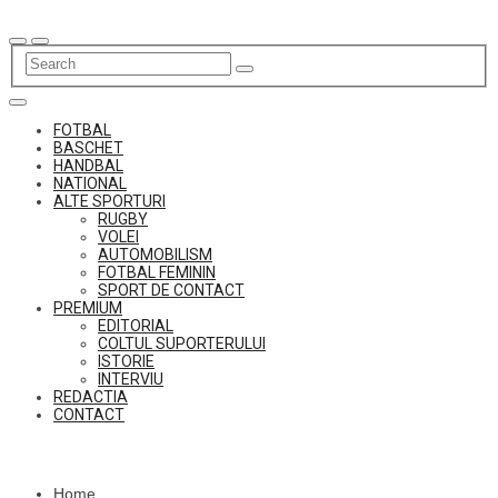
Skip
to
content
FOTBAL
BASCHET
HANDBAL
NATIONAL
ALTE SPORTURI
RUGBY
VOLEI
AUTOMOBILISM
FOTBAL FEMININ
SPORT DE CONTACT
PREMIUM
EDITORIAL
COLTUL SUPORTERULUI
ISTORIE
INTERVIU
REDACTIA
CONTACT
Home