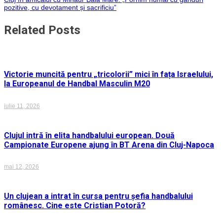
pozitive, cu devotament și sacrificiu”
articole
Related Posts
Victorie muncită pentru „tricolorii” mici în fața Israelului,
la Europeanul de Handbal Masculin M20
iulie 11, 2026
Clujul intră în elita handbalului european. Două
Campionate Europene ajung în BT Arena din Cluj-Napoca
mai 12, 2026
Un clujean a intrat în cursa pentru șefia handbalului
românesc. Cine este Cristian Potoră?