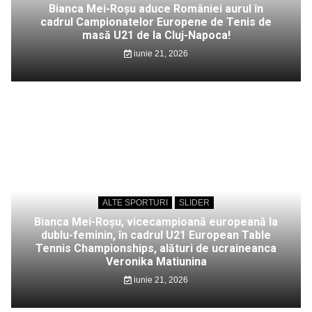
Bianca Mei-Roșu aduce României aurul în
cadrul Campionatelor Europene de Tenis de
masă U21 de la Cluj-Napoca!
iunie 21, 2026
ALTE SPORTURI
SLIDER
Bianca Mei-Roșu, vicecampioană europeană la
dublu-feminin, în cadrul U21 European Table
Tennis Championships, alături de ucraineanca
Veronika Matiunina
iunie 21, 2026