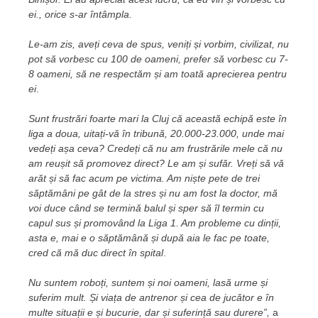
ei., orice s-ar întâmpla.
Le-am zis, aveți ceva de spus, veniți și vorbim, civilizat, nu
pot să vorbesc cu 100 de oameni, prefer să vorbesc cu 7-
8 oameni, să ne respectăm și am toată aprecierea pentru
ei
.
Sunt frustrări foarte mari la Cluj că această echipă este în
liga a doua, uitați-vă în tribună, 20.000-23.000, unde mai
vedeți așa ceva? Credeți că nu am frustrările mele că nu
am reușit să promovez direct? Le am și sufăr. Vreți să vă
arăt și să fac acum pe victima. Am niște pete de trei
săptămâni pe gât de la stres și nu am fost la doctor, mă
voi duce când se termină balul și sper să îl termin cu
capul sus și promovând la Liga 1. Am probleme cu dinții,
asta e, mai e o săptămână și după aia le fac pe toate,
cred că mă duc direct în spital
.
Nu suntem roboți, suntem și noi oameni, lasă urme și
suferim mult. Și viața de antrenor și cea de jucător e în
multe situații e și bucurie, dar și suferință sau durere”,
a