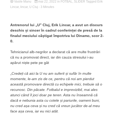
Vasile Manu
mai 22, 2022
in
FOTBAL
,
SLIDER
Tagged
Erik
Lincar
,
lincar
,
U Cluj
- 3 Minutes
Antrenorul lui „U” Cluj, Erik Lincar, a avut un discurs
deschis și sincer în cadrul conferinței de presă de la
finalul meciului câștigat împotriva lui Dinamo, scor 2-
0.
Tehnicianul alb-negrilor a declarat că are multe frustrări
că nu a promovat direct, iar din cauza stresului i-au
apărut niște pete pe gât
„
Credeți că aici la U nu am suferit și sufăr în multe
momente, le-am zis de ce, pentru că noi am pierdut
această promovare directă cu echipele mici, trebuie să o
recunosc. Din păcate. Fotbalul e imprevizibil, mai ales
atunci când îl joci doar pe teren. Asta nu înseamnă că
dacă e nebunia asta cu cotele și pariurile, oameni buni,
nu cred așa ceva și nu cred că vreun jucător de-al meu
face așa ceva, iar eu nici atât.