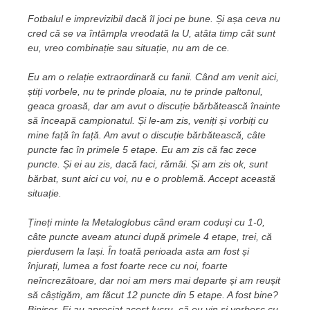
Fotbalul e imprevizibil dacă îl joci pe bune. Și așa ceva nu
cred că se va întâmpla vreodată la U, atâta timp cât sunt
eu, vreo combinație sau situație, nu am de ce.
Eu am o relație extraordinară cu fanii. Când am venit aici,
știți vorbele, nu te prinde ploaia, nu te prinde paltonul,
geaca groasă, dar am avut o discuție bărbătească înainte
să înceapă campionatul. Și le-am zis, veniți și vorbiți cu
mine față în față. Am avut o discuție bărbătească, câte
puncte fac în primele 5 etape. Eu am zis că fac zece
puncte. Și ei au zis, dacă faci, rămâi. Și am zis ok, sunt
bărbat, sunt aici cu voi, nu e o problemă. Accept această
situație.
Țineți minte la Metaloglobus când eram coduși cu 1-0,
câte puncte aveam atunci după primele 4 etape, trei, că
pierdusem la Iași. În toată perioada asta am fost și
înjurați, lumea a fost foarte rece cu noi, foarte
neîncrezătoare, dar noi am mers mai departe și am reușit
să câștigăm, am făcut 12 puncte din 5 etape. A fost bine?
Binișor. Ei au apreciat acest lucru, că eu vin și vorbesc cu