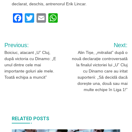
declarat, deschis, antrenorul Erik Lincar.
Facebook
Twitter
Email
WhatsApp
Navigare
Previous:
Next:
în
Boiciuc, atacant „U” Cluj,
Alin Tișe, „mitraliat” după o
după victoria cu Dinamo: „E
nouă declarație controversată
articole
unul dintre cele mai
la finalul victoriei lui „U” Cluj
importante goluri ale mele.
cu Dinamo care au iritat
Toată echipa a muncit”
suporterii: „Să decidă dacă
dorește una, două sau mai
multe echipe în Liga 1!”
RELATED POSTS