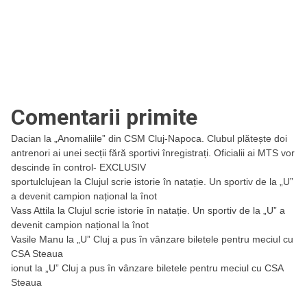
Comentarii primite
Dacian
la
„Anomaliile” din CSM Cluj-Napoca. Clubul plătește doi
antrenori ai unei secții fără sportivi înregistrați. Oficialii ai MTS vor
descinde în control- EXCLUSIV
sportulclujean
la
Clujul scrie istorie în natație. Un sportiv de la „U”
a devenit campion național la înot
Vass Attila
la
Clujul scrie istorie în natație. Un sportiv de la „U” a
devenit campion național la înot
Vasile Manu
la
„U” Cluj a pus în vânzare biletele pentru meciul cu
CSA Steaua
ionut
la
„U” Cluj a pus în vânzare biletele pentru meciul cu CSA
Steaua