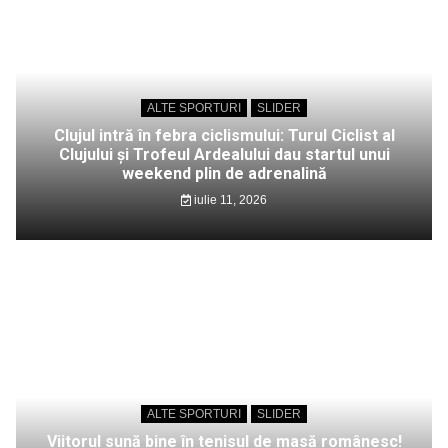
ALTE SPORTURI
SLIDER
Clujul intră în febra ciclismului: Turul Ciclist al
Clujului și Trofeul Ardealului dau startul unui
weekend plin de adrenalină
iulie 11, 2026
ALTE SPORTURI
SLIDER
Viitorul sună bine în tenisul de masă românesc!