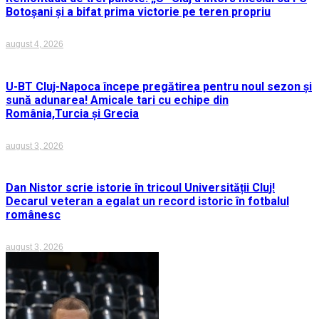
Botoșani și a bifat prima victorie pe teren propriu
august 4, 2026
U-BT Cluj-Napoca începe pregătirea pentru noul sezon și
sună adunarea! Amicale tari cu echipe din
România,Turcia și Grecia
august 3, 2026
Dan Nistor scrie istorie în tricoul Universității Cluj!
Decarul veteran a egalat un record istoric în fotbalul
românesc
august 3, 2026