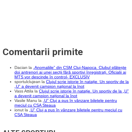
Comentarii primite
Dacian
la
„Anomaliile” din CSM Cluj-Napoca. Clubul plătește
doi antrenori ai unei secții fără sportivi înregistrați. Oficialii ai
MTS vor descinde în control- EXCLUSIV
sportulclujean
la
Clujul scrie istorie în natație. Un sportiv de la
„U” a devenit campion național la înot
Vass Attila
la
Clujul scrie istorie în natație. Un sportiv de la „U”
a devenit campion național la înot
Vasile Manu
la
„U” Cluj a pus în vânzare biletele pentru
meciul cu CSA Steaua
ionut
la
„U” Cluj a pus în vânzare biletele pentru meciul cu
CSA Steaua