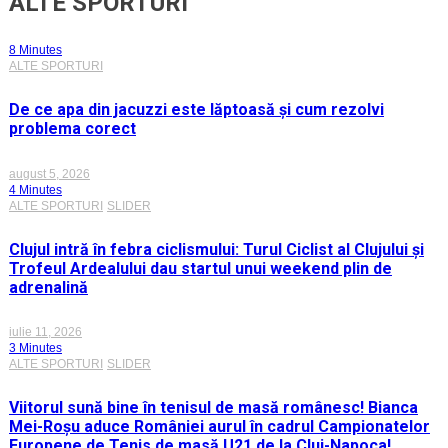
ALTE SPORTURI
8 Minutes
ALTE SPORTURI
De ce apa din jacuzzi este lăptoasă și cum rezolvi
problema corect
august 5, 2026
4 Minutes
ALTE SPORTURI
SLIDER
Clujul intră în febra ciclismului: Turul Ciclist al Clujului și
Trofeul Ardealului dau startul unui weekend plin de
adrenalină
iulie 11, 2026
3 Minutes
ALTE SPORTURI
SLIDER
Viitorul sună bine în tenisul de masă românesc! Bianca
Mei-Roșu aduce României aurul în cadrul Campionatelor
Europene de Tenis de masă U21 de la Cluj-Napoca!