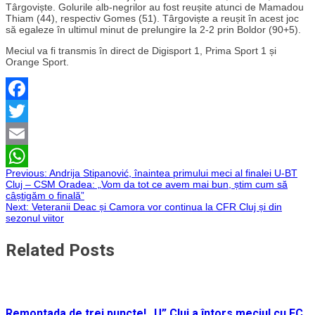
Târgoviște. Golurile alb-negrilor au fost reușite atunci de Mamadou
Thiam (44), respectiv Gomes (51). Târgoviște a reușit în acest joc
să egaleze în ultimul minut de prelungire la 2-2 prin Boldor (90+5).
Meciul va fi transmis în direct de Digisport 1, Prima Sport 1 și
Orange Sport.
Facebook
Twitter
Email
Navigare
Previous:
Andrija Stipanović, înaintea primului meci al finalei U-BT
WhatsApp
Cluj – CSM Oradea: „Vom da tot ce avem mai bun, știm cum să
câștigăm o finală”
în
Next:
Veteranii Deac și Camora vor continua la CFR Cluj și din
sezonul viitor
articole
Related Posts
Remontada de trei puncte! „U” Cluj a întors meciul cu FC