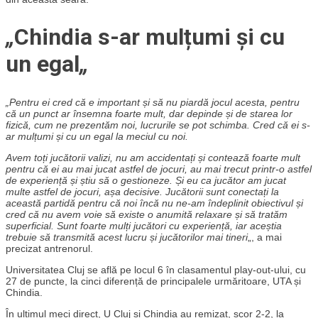
„
Chindia s-ar mulțumi și cu
un egal
„
„Pentru ei cred că e important și să nu piardă jocul acesta, pentru
că un punct ar însemna foarte mult, dar depinde și de starea lor
fizică, cum ne prezentăm noi, lucrurile se pot schimba. Cred că ei s-
ar mulțumi și cu un egal la meciul cu noi.
Avem toți jucătorii valizi, nu am accidentați și contează foarte mult
pentru că ei au mai jucat astfel de jocuri, au mai trecut printr-o astfel
de experiență și știu să o gestioneze. Și eu ca jucător am jucat
multe astfel de jocuri, așa decisive. Jucătorii sunt conectați la
această partidă pentru că noi încă nu ne-am îndeplinit obiectivul și
cred că nu avem voie să existe o anumită relaxare și să tratăm
superficial. Sunt foarte mulți jucători cu experiență, iar aceștia
trebuie să transmită acest lucru și jucătorilor mai tineri
„, a mai
precizat antrenorul.
Universitatea Cluj se află pe locul 6 în clasamentul play-out-ului, cu
27 de puncte, la cinci diferență de principalele urmăritoare, UTA și
Chindia.
În ultimul meci direct, U Cluj și Chindia au remizat, scor 2-2, la