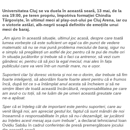
Universitatea Cluj se va duela în această seară, 13 mai, de la
ora 19:00, pe teren propriu, împotriva formației Chindia
Târgoviște, în ultimul meci al play-out-ului pe Cluj Arena, iar cu
o victorie astăzi, alb-negrii scapă definitiv de emoțiile unui
meci de baraj.
„Am ajuns în această situație, ultimul joc acasă, despre care toată
lumea vorbește că este suficient un egal ca din punct de vedere
matematic să nu se mai pună problema meciului de baraj, sigur nu
e simplu să pregătești un astfel de joc pentru că te pui de multe ori
în situația jucătorilor și trebuie să o faci ca antrenor, să vezi cum
gândesc ei, pentru că să joci la egal meciul, mai ales în fața
publicului care va veni într-un număr mare, nu e ușor.
Suporterii clar își doresc victoria și noi ne-o dorim, dar trebuie să fim
foarte inteligenți, să abordăm foarte foarte atent pentru că e frumos
încă, după tot ce s-a întâmplat anul acesta să încheiem și să ne
simțim liberi de toată această încărcătură, responsabilitatea pe care
am avut-o cu toții, să ne luăm de pe umeri această greutate care
ne-a apăsat.
Sper că ei înțeleg cât de important este pentru suporteri, care au
venit lângă noi, am apreciat gestul lor, faptul că sunt mândri de noi
înseamnă o responsabilitate în plus să nu-i dezamăgit, iar jucătorii
au înțeles acest mesaj așa cum trebuie”
, a declarat tehnicianul Ioan
Ovidiu Sabău în cadrul conferinței de presă premergătoare jocului
din această seară.