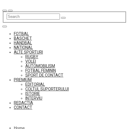
Skip
to
content
FOTBAL
BASCHET
HANDBAL
NATIONAL
ALTE SPORTURI
RUGBY
VOLEI
AUTOMOBILISM
FOTBAL FEMININ
SPORT DE CONTACT
PREMIUM
EDITORIAL
COLTUL SUPORTERULUI
ISTORIE
INTERVIU
REDACTIA
CONTACT
Home