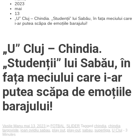
2023
mai
13
„U” Cluj – Chindia. „Studenții” lui Sabău, în fața meciului care
i-ar putea scăpa de emoțiile barajului!
„U” Cluj – Chindia.
„Studenții” lui Sabău, în
fața meciului care i-ar
putea scăpa de emoțiile
barajului!
Vasile Manu
mai 13, 2023
in
FOTBAL
,
SLIDER
Tagged
chindia
,
chindia
targoviste
,
ioan ovidiu sabau
,
play out
,
play-out
,
sabau
,
superliga
,
U Cluj
- 3
Minutes