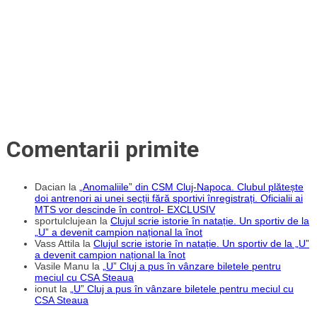
Comentarii primite
Dacian
la
„Anomaliile” din CSM Cluj-Napoca. Clubul plătește
doi antrenori ai unei secții fără sportivi înregistrați. Oficialii ai
MTS vor descinde în control- EXCLUSIV
sportulclujean
la
Clujul scrie istorie în natație. Un sportiv de la
„U” a devenit campion național la înot
Vass Attila
la
Clujul scrie istorie în natație. Un sportiv de la „U”
a devenit campion național la înot
Vasile Manu
la
„U” Cluj a pus în vânzare biletele pentru
meciul cu CSA Steaua
ionut
la
„U” Cluj a pus în vânzare biletele pentru meciul cu
CSA Steaua