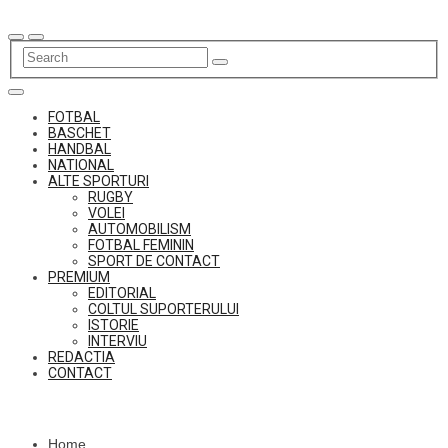
Skip
to
content
FOTBAL
BASCHET
HANDBAL
NATIONAL
ALTE SPORTURI
RUGBY
VOLEI
AUTOMOBILISM
FOTBAL FEMININ
SPORT DE CONTACT
PREMIUM
EDITORIAL
COLTUL SUPORTERULUI
ISTORIE
INTERVIU
REDACTIA
CONTACT
Home