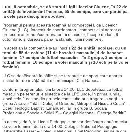
Luni, 9 octombrie, se dă startul Ligii Liceelor Clujene, în 22 de
unități de învățământ înscrise, 55 de echipe, care vor participa
la cele șase discipline sportive.
Programul pentru această toamnă al competiției Liga Liceelor
Clujene (LLC), întocmit de coordonatorul competiției și agreat cu
profesorii antrenori/coordonatori ai echipelor, începe de luni, 9
octombrie, și durează până la sfârșitul lunii noiembrie.
În acest an la competiție s-au înscris
22 de unități școlare, cu un
total de 55 de echipe (11 de baschet masculin, 4 de baschet
feminin, 17 echipe de fotbal masculin – în 2 grupe, 3 echipe la
fotbal feminin, 10 echipe la volei masculin și 10 echipe la volei
feminin)
.
LLC se desfășoară în sălile și pe terenurile de sport care aparțin
instituțiilor de învățământ din municipiul Cluj-Napoca.
Conform programului, luni la ora 14:00, LLC debutează cu fotbal
masculin pe terenurile sintetice de la LPS unde, în prima rundă,
joacă cele 2 echipe din grupele constituite prin tragere la sorți. În
grupa A se vor întâlni Colegiul Ortodox „Mitropolitul Nicolae Colan” –
Liceul Teologic Baptist „Emanuel”, iar în grupa B, Școala
Profesională Specială SAMUS – Colegiul Național „George Barițiu”.
În aceeași dată, la Liceul Pedagogic, se vor desfășura două meciuri
de volei feminin, de la ora 14:00: Colegiul Național Pedagogic
„Gheorghe Lazăr” – Colegiul Național „Emil Racoviță”, iar de la ora