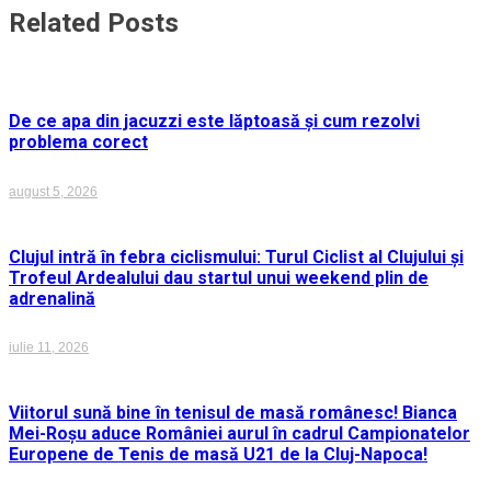
Related Posts
De ce apa din jacuzzi este lăptoasă și cum rezolvi
problema corect
august 5, 2026
Clujul intră în febra ciclismului: Turul Ciclist al Clujului și
Trofeul Ardealului dau startul unui weekend plin de
adrenalină
iulie 11, 2026
Viitorul sună bine în tenisul de masă românesc! Bianca
Mei-Roșu aduce României aurul în cadrul Campionatelor
Europene de Tenis de masă U21 de la Cluj-Napoca!