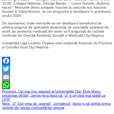
15:00, Colegiul Național „George Barițiu” – Liceul Teoretic „Bathory
Istvan”. Meciurile dintre echipele înscrise la ramurile noi, baschet
feminin și fotbal feminin, se vor programa și desfășura în primăvara
anului 2024.
De asemenea, toate meciurile se vor desfășura beneficiind de
arbitraj asigurat de specialiști desemnați de asociațiile județene de
profil, iar asistența medicală din teren va fi asigurată de cadrele
medicale din Direcția Asistență Socială și Medicală Cluj-Napoca.
Competiția Liga Liceelor Clujene este susținută financiar de Primăria
și Consiliul local Cluj-Napoca.
Facebook
Twitter
Email
Navigare
Previous:
Cel mai nou atacant al Universității Cluj, Elvis Manu,
WhatsApp
prezentat oficial! „Janga mi-a spus că „U” e un club mai stabil ca
CFR”
în
Next:
„U” Cluj vrea să „spargă” „complexul” Sepsi și să obțină prima
victorie din istoria confruntărilor directe
articole