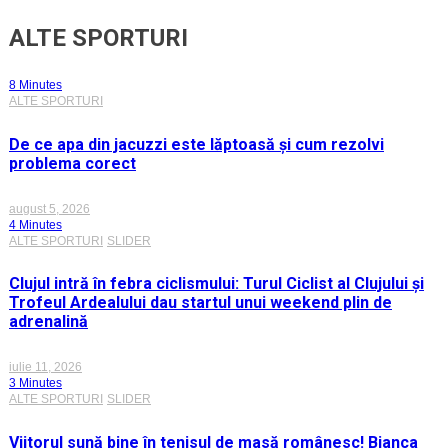
ALTE SPORTURI
8 Minutes
ALTE SPORTURI
De ce apa din jacuzzi este lăptoasă și cum rezolvi
problema corect
august 5, 2026
4 Minutes
ALTE SPORTURI
SLIDER
Clujul intră în febra ciclismului: Turul Ciclist al Clujului și
Trofeul Ardealului dau startul unui weekend plin de
adrenalină
iulie 11, 2026
3 Minutes
ALTE SPORTURI
SLIDER
Viitorul sună bine în tenisul de masă românesc! Bianca