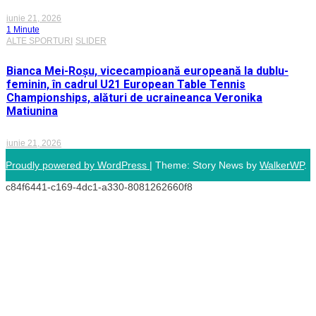
iunie 21, 2026
1 Minute
ALTE SPORTURI
SLIDER
Bianca Mei-Roșu, vicecampioană europeană la dublu-
feminin, în cadrul U21 European Table Tennis
Championships, alături de ucraineanca Veronika
Matiunina
iunie 21, 2026
Proudly powered by WordPress
|
Theme: Story News by
WalkerWP
.
c84f6441-c169-4dc1-a330-8081262660f8