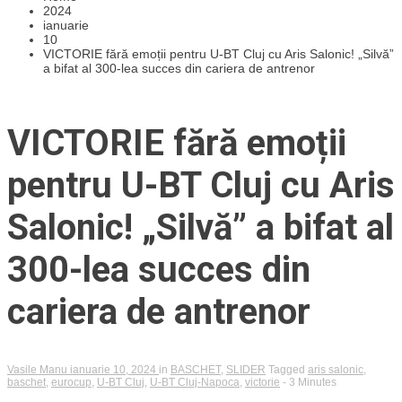
2024
ianuarie
10
VICTORIE fără emoții pentru U-BT Cluj cu Aris Salonic! „Silvă”
a bifat al 300-lea succes din cariera de antrenor
VICTORIE fără emoții
pentru U-BT Cluj cu Aris
Salonic! „Silvă” a bifat al
300-lea succes din
cariera de antrenor
Vasile Manu
ianuarie 10, 2024
in
BASCHET
,
SLIDER
Tagged
aris salonic
,
baschet
,
eurocup
,
U-BT Cluj
,
U-BT Cluj-Napoca
,
victorie
- 3 Minutes