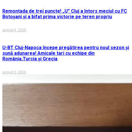
Remontada de trei puncte! „U” Cluj a întors meciul cu FC
Botoșani și a bifat prima victorie pe teren propriu
august 4, 2026
U-BT Cluj-Napoca începe pregătirea pentru noul sezon și
sună adunarea! Amicale tari cu echipe din
România,Turcia și Grecia
august 3, 2026