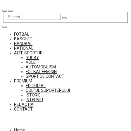
Skip
to
content
FOTBAL
BASCHET
HANDBAL
NATIONAL
ALTE SPORTURI
RUGBY
VOLEI
AUTOMOBILISM
FOTBAL FEMININ
SPORT DE CONTACT
PREMIUM
EDITORIAL
COLTUL SUPORTERULUI
ISTORIE
INTERVIU
REDACTIA
CONTACT
Home