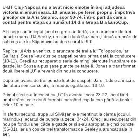
U-BT Cluj-Napoca nu a avut nicio emoție în a-și adjudeca
victoria miercuri seara, 10 ianuarie, pe teren propriu, împotriva
grecilor de la Aris Salonic, scor 90-74, într-o partidă care a
contat pentru etapa cu numărul 14 din Grupa B a EuroCup.
Alb-negrii au început jocul cu grecii în forță, iar o aruncare de trei
puncte marca DJ Seeley, un slam-dunk Guzman și două aruncări de
sub coș ale lui Stipanovic au dus scorul la 9-0.
Replica lui Aris a venit cu o aruncare de trei a lui Toliopoulos, iar
Galliat și Sousa i-au dus pe oaspeți pentru prima dată la conducere
(10-11). Grecii au recuperat o serie de mingi pierdute în apărare de
gazde, iar Sousa a pus șase puncte pe tabelă. Jones a transformat
două libere și „U” a revenit din nou la conducere.
După un avans de trei puncte luat de oaspeți, Jarell Eddie a înscris
din afara semicercului și a readus egalitatea: 18-18.
Primul sfert s-a încheiat cu „U” în avantaj, scor 23-22, jocul fiind
unul strâns, cele două formații mergând cap la cap până la finalul
celor 10 minute.
În sfertul secund, trupa lui Silvășan s-a menținut la cârma jocului,
mărindu-și ecartul de puncte la zece: 34-24. Grecii au recuperat din
nou pe fondul unei căde a gazdelor și s-au apropiat la cinci puncte
(36-31), iar un coș de trei transformat de Seeley a aruncat sala în
aer.