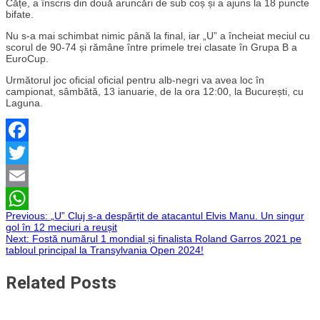
Cățe, a înscris din două aruncări de sub coș și a ajuns la 18 puncte
bifate.
Nu s-a mai schimbat nimic până la final, iar „U” a încheiat meciul cu
scorul de 90-74 și rămâne între primele trei clasate în Grupa B a
EuroCup.
Următorul joc oficial oficial pentru alb-negri va avea loc în
campionat, sâmbătă, 13 ianuarie, de la ora 12:00, la București, cu
Laguna.
Facebook
Twitter
Email
Navigare
Previous:
„U” Cluj s-a despărțit de atacantul Elvis Manu. Un singur
WhatsApp
gol în 12 meciuri a reușit
Next:
Fostă numărul 1 mondial și finalista Roland Garros 2021 pe
în
tabloul principal la Transylvania Open 2024!
articole
Related Posts