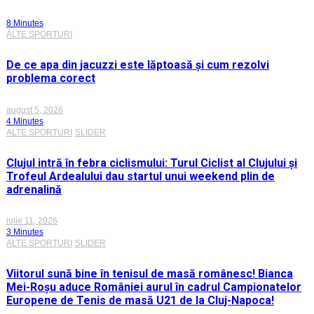
8 Minutes
ALTE SPORTURI
De ce apa din jacuzzi este lăptoasă și cum rezolvi
problema corect
august 5, 2026
4 Minutes
ALTE SPORTURI
SLIDER
Clujul intră în febra ciclismului: Turul Ciclist al Clujului și
Trofeul Ardealului dau startul unui weekend plin de
adrenalină
iulie 11, 2026
3 Minutes
ALTE SPORTURI
SLIDER
Viitorul sună bine în tenisul de masă românesc! Bianca
Mei-Roșu aduce României aurul în cadrul Campionatelor
Europene de Tenis de masă U21 de la Cluj-Napoca!