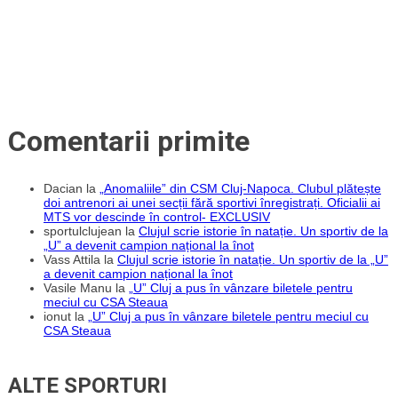
Comentarii primite
Dacian
la
„Anomaliile” din CSM Cluj-Napoca. Clubul plătește
doi antrenori ai unei secții fără sportivi înregistrați. Oficialii ai
MTS vor descinde în control- EXCLUSIV
sportulclujean
la
Clujul scrie istorie în natație. Un sportiv de la
„U” a devenit campion național la înot
Vass Attila
la
Clujul scrie istorie în natație. Un sportiv de la „U”
a devenit campion național la înot
Vasile Manu
la
„U” Cluj a pus în vânzare biletele pentru
meciul cu CSA Steaua
ionut
la
„U” Cluj a pus în vânzare biletele pentru meciul cu
CSA Steaua
ALTE SPORTURI