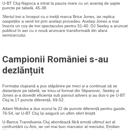
U-BT Cluj-Napoca a intrat la pauza mare cu un avantaj de șapte
puncte pe tabelă, 45-38.
Sfertul trei a început cu o treiță marca Brice Jones, iar replica
oaspeților a venit tot prin același procedeu. Același Jones a mai
înscris un coș de trei spectaculos pentru 51-40. DJ Seeley a aruncat
publicul în aer cu o nouă aruncare transformată din afara
semicercului.
Campionii României s-au
dezlănțuit
Formația clujeană a pus stăpânire pe meci și a continuat să se
distanțeze pe tabelă, iar triou-ul format din Stipanovic, Seeley și
Jones și-a dovedit eficiența sub panoul advers și au dus-o pe U-BT
Cluj la 17 puncte diferență, 69-52.
Adam Mokoka a dus scorul la 22 de puncte diferență pentru gazde,
76-54, iar U-BT Cluj își asigură un ultim sfert liniștit.
U-Banca Transilvania Cluj abordează fără emoții ultimul act al
confruntării cu Aris, iar cel mai bun marcator al meciului, Emilian