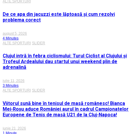
ALTE SPORTURI
De ce apa din jacuzzi este lăptoasă și cum rezolvi
problema corect
august 5, 2026
4 Minutes
ALTE SPORTURI
SLIDER
Clujul intră în febra ciclismului: Turul Ciclist al Clujului și
Trofeul Ardealului dau startul unui weekend plin de
adrenalină
iulie 11, 2026
3 Minutes
ALTE SPORTURI
SLIDER
Viitorul sună bine în tenisul de masă românesc! Bianca
Mei-Roșu aduce României aurul în cadrul Campionatelor
Europene de Tenis de masă U21 de la Cluj-Napoca!
iunie 21, 2026
1 Minute