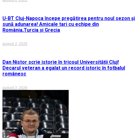
august 4, 2026
U-BT Cluj-Napoca începe pregătirea pentru noul sezon și
sună adunarea! Amicale tari cu echipe din
România,Turcia și Grecia
august 3, 2026
Dan Nistor scrie istorie în tricoul Universității Cluj!
Decarul veteran a egalat un record istoric în fotbalul
românesc
august 3, 2026