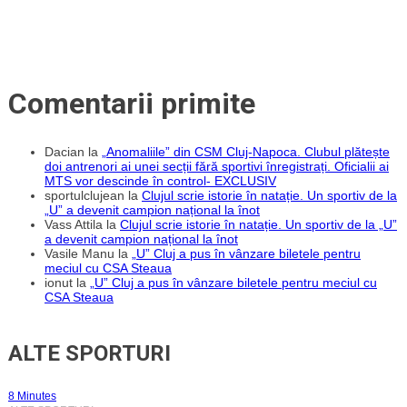
Comentarii primite
Dacian
la
„Anomaliile” din CSM Cluj-Napoca. Clubul plătește
doi antrenori ai unei secții fără sportivi înregistrați. Oficialii ai
MTS vor descinde în control- EXCLUSIV
sportulclujean
la
Clujul scrie istorie în natație. Un sportiv de la
„U” a devenit campion național la înot
Vass Attila
la
Clujul scrie istorie în natație. Un sportiv de la „U”
a devenit campion național la înot
Vasile Manu
la
„U” Cluj a pus în vânzare biletele pentru
meciul cu CSA Steaua
ionut
la
„U” Cluj a pus în vânzare biletele pentru meciul cu
CSA Steaua
ALTE SPORTURI
8 Minutes