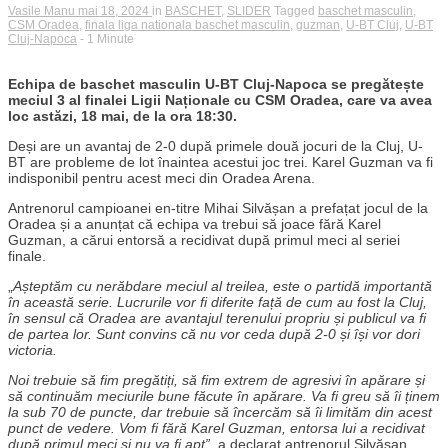
Vasile Manu
mai 18, 2024
in
BASCHET
,
SLIDER
Tagged
baschet masculin
,
CSM Oradea
,
finala liga nationala baschet masculin
,
guzman
,
U-BT Cluj
,
U-BT
Cluj-Napoca
- 1 Minute
Echipa de baschet masculin U-BT Cluj-Napoca se pregătește
meciul 3 al finalei Ligii Naționale cu CSM Oradea, care va avea
loc astăzi, 18 mai, de la ora 18:30.
Deși are un avantaj de 2-0 după primele două jocuri de la Cluj, U-
BT are probleme de lot înaintea acestui joc trei. Karel Guzman va fi
indisponibil pentru acest meci din Oradea Arena.
Antrenorul campioanei en-titre Mihai Silvășan a prefațat jocul de la
Oradea și a anunțat că echipa va trebui să joace fără Karel
Guzman, a cărui entorsă a recidivat după primul meci al seriei
finale.
„
Așteptăm cu nerăbdare meciul al treilea, este o partidă importantă
în această serie. Lucrurile vor fi diferite față de cum au fost la Cluj,
în sensul că Oradea are avantajul terenului propriu și publicul va fi
de partea lor. Sunt convins că nu vor ceda după 2-0 și își vor dori
victoria.
Noi trebuie să fim pregătiți, să fim extrem de agresivi în apărare și
să continuăm meciurile bune făcute în apărare. Va fi greu să îi ținem
la sub 70 de puncte, dar trebuie să încercăm să îi limităm din acest
punct de vedere. Vom fi fără Karel Guzman, entorsa lui a recidivat
după primul meci și nu va fi apt”
, a declarat antrenorul Silvășan.