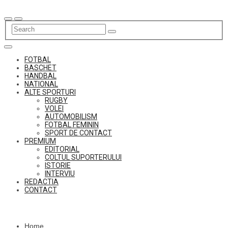
Skip
to
content
FOTBAL
BASCHET
HANDBAL
NATIONAL
ALTE SPORTURI
RUGBY
VOLEI
AUTOMOBILISM
FOTBAL FEMININ
SPORT DE CONTACT
PREMIUM
EDITORIAL
COLTUL SUPORTERULUI
ISTORIE
INTERVIU
REDACTIA
CONTACT
Home