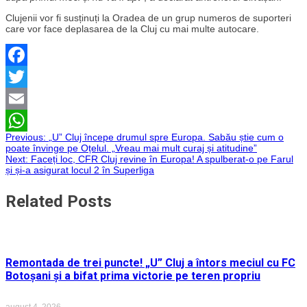
Clujenii vor fi susținuți la Oradea de un grup numeros de suporteri
care vor face deplasarea de la Cluj cu mai multe autocare.
Facebook
Twitter
Email
Navigare
Previous:
„U” Cluj începe drumul spre Europa. Sabău știe cum o
WhatsApp
poate învinge pe Oțelul. „Vreau mai mult curaj și atitudine”
Next:
Faceți loc, CFR Cluj revine în Europa! A spulberat-o pe Farul
în
și și-a asigurat locul 2 în Superliga
articole
Related Posts
Remontada de trei puncte! „U” Cluj a întors meciul cu FC
Botoșani și a bifat prima victorie pe teren propriu