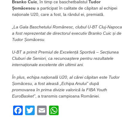
Branko Cuic
, în timp ce baschetbalistul
Tudor
Șomăcescu
a participat în calitate de căpitan al echipei
naționale U20, care a fost, la rândul ei, premiată.
„La Gala Baschetului Românesc, clubul U-BT Cluj-Napoca
a fost reprezentat de directorul executiv Branko Cuic și de
Tudor Șomăcesu.
U-BT a primit Premiul de Excelență Sportivă – Secțiunea
Cluburi de Seniori, ca recunoaștere pentru rezultatele
internaționale excelente din ultimii ani.
În plus, echipa națională U20, al cărei căpitan este Tudor
Șomăcesu, a fost aleasă „Echipa Anului” după
promovarea în prima divizie valorică la FIBA Youth
EuroBasket”
, a transmis campioana României.
Facebook
Twitter
Email
WhatsApp