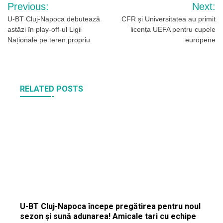
Navigare
Previous:
Next:
în
U-BT Cluj-Napoca debutează
CFR și Universitatea au primit
astăzi în play-off-ul Ligii
licența UEFA pentru cupele
articole
Naționale pe teren propriu
europene
RELATED POSTS
U-BT Cluj-Napoca începe pregătirea pentru noul
sezon și sună adunarea! Amicale tari cu echipe