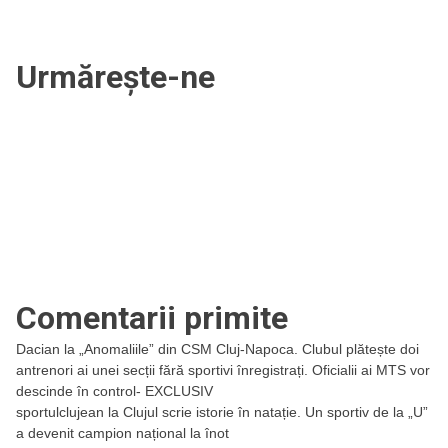
Urmărește-ne
Comentarii primite
Dacian
la
„Anomaliile” din CSM Cluj-Napoca. Clubul plătește doi
antrenori ai unei secții fără sportivi înregistrați. Oficialii ai MTS vor
descinde în control- EXCLUSIV
sportulclujean
la
Clujul scrie istorie în natație. Un sportiv de la „U”
a devenit campion național la înot