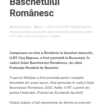
Baschetului
Românesc
sportulclujean
mai 1, 2025
in
BASCHET
Tagged
baschet
,
federatia romana de baschet
,
gala baschetului romanesc
,
premiu
,
U-BT Cluj
,
U-BT Cluj-Napoca
- 1 Minute
Campioana en-titre a României la baschet masculin,
U-BT Cluj-Napoca, a fost premiată la București, în
cadrul Galei Baschetului Românesc, de către
Federația Română de Baschet.
Trupa lui Silvășan a fost premiată pentru reușitele
deosebite din acest sezon, fiind apreciate în cadrul Galei
Baschetului Românesc 2025. Astfel, U-BT a primit din
partea Federației „Premiul de Excelență Sportivă”.
Clubul clujean a fost reprezentat de directorul executiv