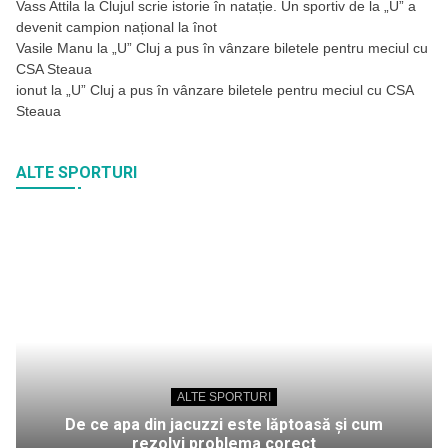
Vass Attila
la
Clujul scrie istorie în natație. Un sportiv de la „U” a
devenit campion național la înot
Vasile Manu
la
„U” Cluj a pus în vânzare biletele pentru meciul cu
CSA Steaua
ionut
la
„U” Cluj a pus în vânzare biletele pentru meciul cu CSA
Steaua
ALTE SPORTURI
ALTE SPORTURI
De ce apa din jacuzzi este lăptoasă și cum
rezolvi problema corect