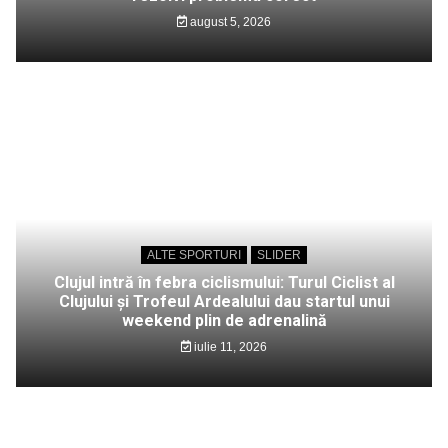
august 5, 2026
ALTE SPORTURI
SLIDER
Clujul intră în febra ciclismului: Turul Ciclist al
Clujului și Trofeul Ardealului dau startul unui
weekend plin de adrenalină
iulie 11, 2026