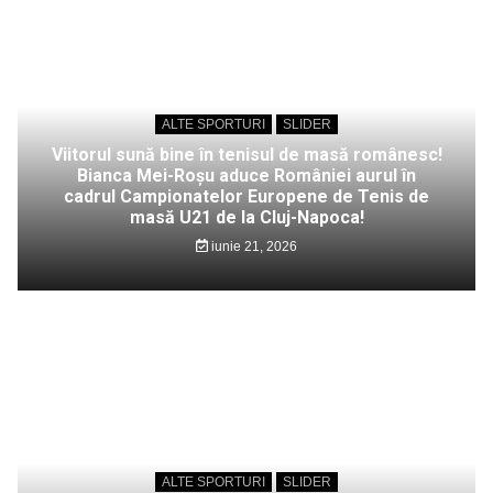
ALTE SPORTURI
SLIDER
Viitorul sună bine în tenisul de masă românesc!
Bianca Mei-Roșu aduce României aurul în
cadrul Campionatelor Europene de Tenis de
masă U21 de la Cluj-Napoca!
iunie 21, 2026
ALTE SPORTURI
SLIDER