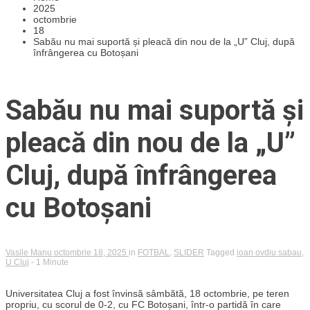
2025
octombrie
18
Sabău nu mai suportă și pleacă din nou de la „U” Cluj, după
înfrângerea cu Botoșani
Sabău nu mai suportă și
pleacă din nou de la „U”
Cluj, după înfrângerea
cu Botoșani
Vasile Manu
octombrie 18, 2025
in
FOTBAL
,
SLIDER
Tagged
ioan ovdiu sabau
,
U Cluj
- 1 Minute
Universitatea Cluj a fost învinsă sâmbătă, 18 octombrie, pe teren
propriu, cu scorul de 0-2, cu FC Botoșani, într-o partidă în care