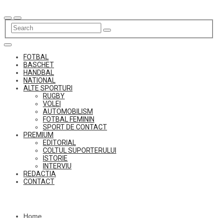
Skip
to
content
FOTBAL
BASCHET
HANDBAL
NATIONAL
ALTE SPORTURI
RUGBY
VOLEI
AUTOMOBILISM
FOTBAL FEMININ
SPORT DE CONTACT
PREMIUM
EDITORIAL
COLTUL SUPORTERULUI
ISTORIE
INTERVIU
REDACTIA
CONTACT
Home