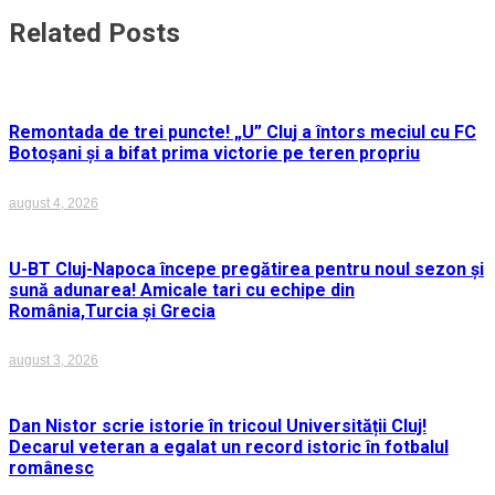
articole
Related Posts
Remontada de trei puncte! „U” Cluj a întors meciul cu FC
Botoșani și a bifat prima victorie pe teren propriu
august 4, 2026
U-BT Cluj-Napoca începe pregătirea pentru noul sezon și
sună adunarea! Amicale tari cu echipe din
România,Turcia și Grecia
august 3, 2026
Dan Nistor scrie istorie în tricoul Universității Cluj!
Decarul veteran a egalat un record istoric în fotbalul
românesc