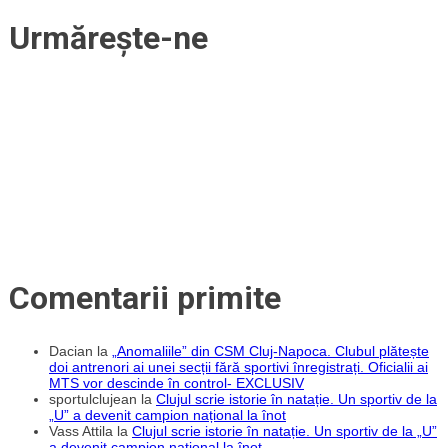
Urmărește-ne
Comentarii primite
Dacian
la
„Anomaliile” din CSM Cluj-Napoca. Clubul plătește
doi antrenori ai unei secții fără sportivi înregistrați. Oficialii ai
MTS vor descinde în control- EXCLUSIV
sportulclujean
la
Clujul scrie istorie în natație. Un sportiv de la
„U” a devenit campion național la înot
Vass Attila
la
Clujul scrie istorie în natație. Un sportiv de la „U”
a devenit campion național la înot