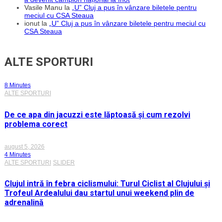
Vasile Manu
la
„U” Cluj a pus în vânzare biletele pentru
meciul cu CSA Steaua
ionut
la
„U” Cluj a pus în vânzare biletele pentru meciul cu
CSA Steaua
ALTE SPORTURI
8 Minutes
ALTE SPORTURI
De ce apa din jacuzzi este lăptoasă și cum rezolvi
problema corect
august 5, 2026
4 Minutes
ALTE SPORTURI
SLIDER
Clujul intră în febra ciclismului: Turul Ciclist al Clujului și
Trofeul Ardealului dau startul unui weekend plin de
adrenalină