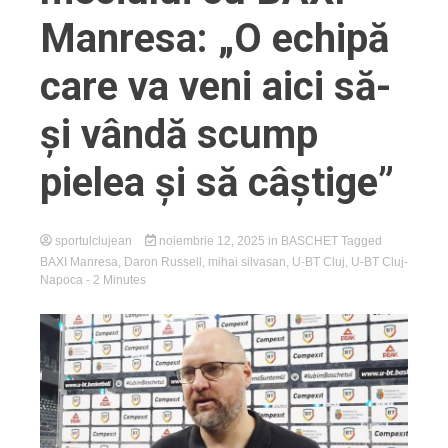
Manresa: „O echipă
care va veni aici să-
și vândă scump
pielea și să câștige”
sportulclujean
noiembrie 12, 2025
in
BASCHET
Tagged
BAXI Manresa
,
Daron Russell
,
mihai silvasan
,
U-BT Cluj
,
U-BT Cluj-
Napoca
- 2 Minutes