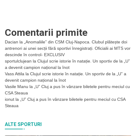
Comentarii primite
Dacian
la
„Anomaliile” din CSM Cluj-Napoca. Clubul plătește doi
antrenori ai unei secții fără sportivi înregistrați. Oficialii ai MTS vor
descinde în control- EXCLUSIV
sportulclujean
la
Clujul scrie istorie în natație. Un sportiv de la „U”
a devenit campion național la înot
Vass Attila
la
Clujul scrie istorie în natație. Un sportiv de la „U” a
devenit campion național la înot
Vasile Manu
la
„U” Cluj a pus în vânzare biletele pentru meciul cu
CSA Steaua
ionut
la
„U” Cluj a pus în vânzare biletele pentru meciul cu CSA
Steaua
ALTE SPORTURI