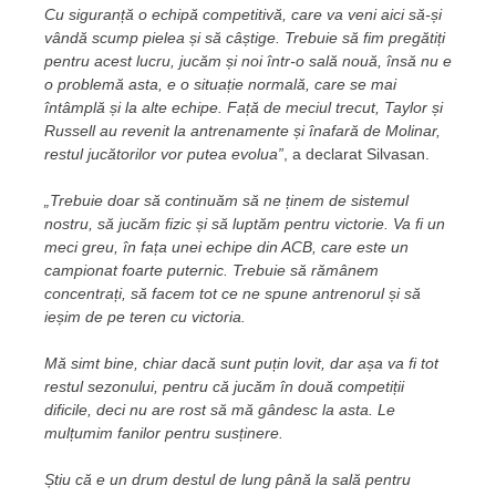
Cu siguranță o echipă competitivă, care va veni aici să-și
vândă scump pielea și să câștige. Trebuie să fim pregătiți
pentru acest lucru, jucăm și noi într-o sală nouă, însă nu e
o problemă asta, e o situație normală, care se mai
întâmplă și la alte echipe. Față de meciul trecut, Taylor și
Russell au revenit la antrenamente și înafară de Molinar,
restul jucătorilor vor putea evolua”
, a declarat Silvasan.
„Trebuie doar să continuăm să ne ținem de sistemul
nostru, să jucăm fizic și să luptăm pentru victorie. Va fi un
meci greu, în fața unei echipe din ACB, care este un
campionat foarte puternic. Trebuie să rămânem
concentrați, să facem tot ce ne spune antrenorul și să
ieșim de pe teren cu victoria.
Mă simt bine, chiar dacă sunt puțin lovit, dar așa va fi tot
restul sezonului, pentru că jucăm în două competiții
dificile, deci nu are rost să mă gândesc la asta. Le
mulțumim fanilor pentru susținere.
Știu că e un drum destul de lung până la sală pentru