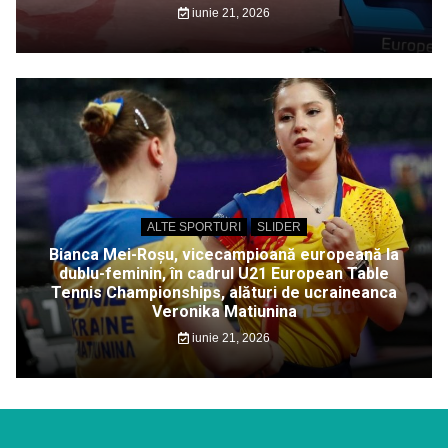
iunie 21, 2026
ALTE SPORTURI
SLIDER
Bianca Mei-Roșu, vicecampioană europeană la
dublu-feminin, în cadrul U21 European Table
Tennis Championships, alături de ucraineanca
Veronika Matiunina
iunie 21, 2026