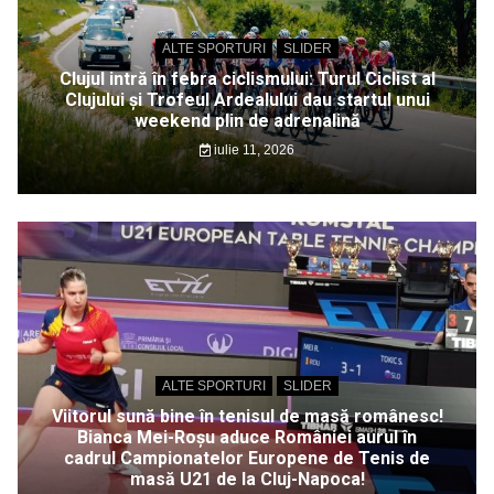
ALTE SPORTURI
SLIDER
Clujul intră în febra ciclismului: Turul Ciclist al
Clujului și Trofeul Ardealului dau startul unui
weekend plin de adrenalină
iulie 11, 2026
ALTE SPORTURI
SLIDER
Viitorul sună bine în tenisul de masă românesc!
Bianca Mei-Roșu aduce României aurul în
cadrul Campionatelor Europene de Tenis de
masă U21 de la Cluj-Napoca!