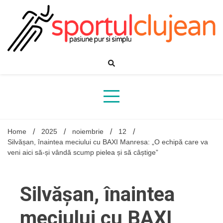
Skip
to
content
Home
2025
noiembrie
12
Silvășan, înaintea meciului cu BAXI Manresa: „O echipă care va
veni aici să-și vândă scump pielea și să câștige”
Silvășan, înaintea
meciului cu BAXI