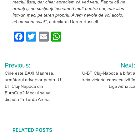
meciul ăsta, dar chiar apreciem că veți veni. Faptul că ne
urmați și ne susțineți înseamnă mult pentru noi, mai ales
într-un meci pe teren propriu. Avem nevoie de voi acolo,
să umplem sala!”
, a declarat Daron Russell.
Facebook
Twitter
Email
WhatsApp
Navigare
Previous:
Next:
în
Cine este BAXI Manresa,
U-BT Cluj-Napoca a bifat a
următorul adversar pentru U-
treia victorie consecutivă în
articole
BT Cluj-Napoca din
Liga Adriatică
EuroCup? Meciul se va
disputa în Turda Arena
RELATED POSTS