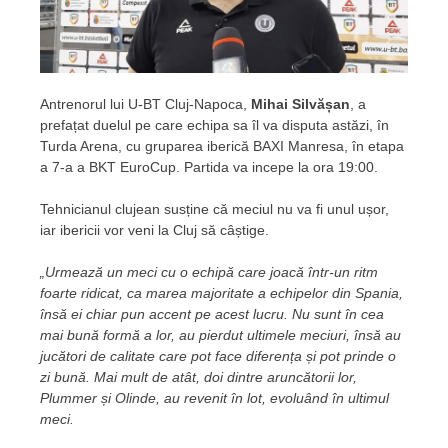
Antrenorul lui U-BT Cluj-Napoca,
Mihai Silvășan
, a
prefațat duelul pe care echipa sa îl va disputa astăzi, în
Turda Arena, cu gruparea iberică BAXI Manresa, în etapa
a 7-a a BKT EuroCup. Partida va incepe la ora 19:00.
Tehnicianul clujean susține că meciul nu va fi unul ușor,
iar ibericii vor veni la Cluj să câștige.
„Urmează un meci cu o echipă care joacă într-un ritm
foarte ridicat, ca marea majoritate a echipelor din Spania,
însă ei chiar pun accent pe acest lucru. Nu sunt în cea
mai bună formă a lor, au pierdut ultimele meciuri, însă au
jucători de calitate care pot face diferența și pot prinde o
zi bună. Mai mult de atât, doi dintre aruncătorii lor,
Plummer și Olinde, au revenit în lot, evoluând în ultimul
meci.