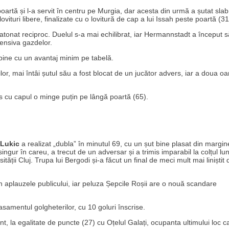
artă și l-a servit în centru pe Murgia, dar acesta din urmă a șutat slab
ovituri libere, finalizate cu o lovitură de cap a lui Issah peste poartă (31
 tatonat reciproc. Duelul s-a mai echilibrat, iar Hermannstadt a început s
efensiva gazdelor.
abine cu un avantaj minim pe tabelă.
r, mai întâi șutul său a fost blocat de un jucător advers, iar a doua oa
is cu capul o minge puțin pe lângă poartă (65).
Lukic
a realizat „dubla” în minutul 69, cu un șut bine plasat din margi
ngur în careu, a trecut de un adversar și a trimis imparabil la colțul lu
sității Cluj. Trupa lui Bergodi și-a făcut un final de meci mult mai liniștit
în aplauzele publicului, iar peluza Șepcile Roșii are o nouă scandare
asamentul golgheterilor, cu 10 goluri înscrise.
t, la egalitate de puncte (27) cu Oțelul Galați, ocupanta ultimului loc c