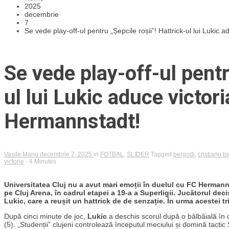
2025
decembrie
7
Se vede play-off-ul pentru „Șepcile roșii”! Hattrick-ul lui Lukic 
Se vede play-off-ul pentr
ul lui Lukic aduce victori
Hermannstadt!
Vasile Manu
decembrie 7, 2025
in
FOTBAL
,
SLIDER
Tagged
bergodi
,
cristiano b
victorie
- 4 Minutes
Universitatea Cluj nu a avut mari emoții în duelul cu FC Herman
pe Cluj Arena, în cadrul etapei a 19-a a Superligii. Jucătorul deci
Lukic, care a reușit un hattrick de de senzație. În urma acestei tri
După cinci minute de joc,
Lukic
a deschis scorul după o bâlbâială în d
(5). „Studenții” clujeni controlează începutul meciului și domină tactic 