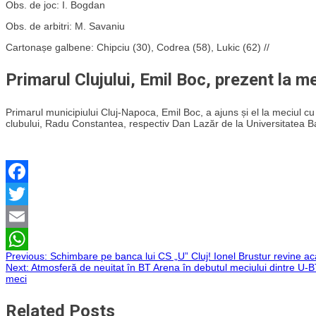
Obs. de joc: I. Bogdan
Obs. de arbitri: M. Savaniu
Cartonașe galbene: Chipciu (30), Codrea (58), Lukic (62) //
Primarul Clujului, Emil Boc, prezent la m
Primarul municipiului Cluj-Napoca, Emil Boc, a ajuns și el la meciul cu 
clubului, Radu Constantea, respectiv Dan Lazăr de la Universitatea B
Facebook
Twitter
Email
Navigare
Previous:
Schimbare pe banca lui CS „U” Cluj! Ionel Brustur revine a
WhatsApp
Next:
Atmosferă de neuitat în BT Arena în debutul meciului dintre U-B
meci
în
Related Posts