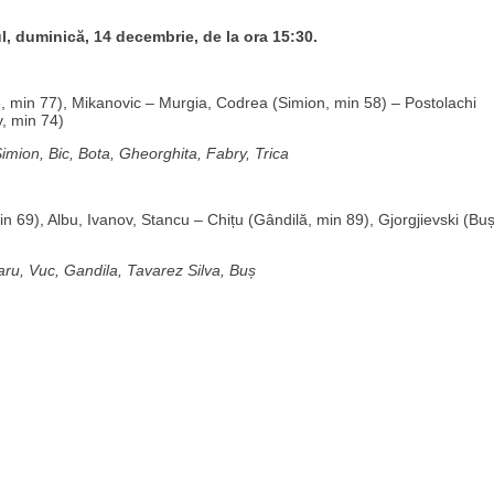
ul, duminică, 14 decembrie, de la ora 15:30.
, min 77), Mikanovic – Murgia, Codrea (Simion, min 58) – Postolachi
y, min 74)
imion, Bic, Bota, Gheorghita, Fabry, Trica
 69), Albu, Ivanov, Stancu – Chițu (Gândilă, min 89), Gjorgjievski (Bu
aru, Vuc, Gandila, Tavarez Silva, Buș