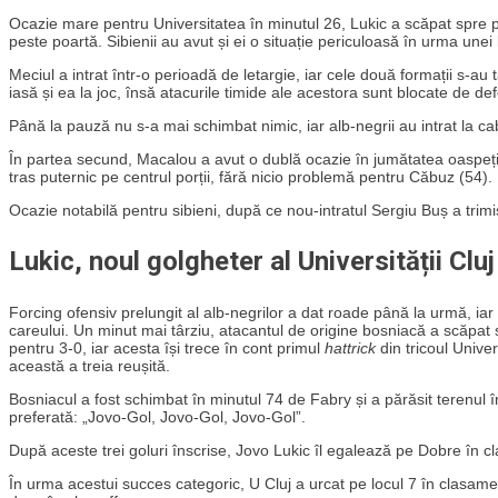
Ocazie mare pentru Universitatea în minutul 26, Lukic a scăpat spre po
peste poartă. Sibienii au avut și ei o situație periculoasă în urma unei l
Meciul a intrat într-o perioadă de letargie, iar cele două formații s-au
iasă și ea la joc, însă atacurile timide ale acestora sunt blocate de d
Până la pauză nu s-a mai schimbat nimic, iar alb-negrii au intrat la c
În partea secund, Macalou a avut o dublă ocazie în jumătatea oaspețilo
tras puternic pe centrul porții, fără nicio problemă pentru Căbuz (54).
Ocazie notabilă pentru sibieni, după ce nou-intratul Sergiu Buș a trim
Lukic, noul golgheter al Universității Cluj
Forcing ofensiv prelungit al alb-negrilor a dat roade până la urmă, iar
careului. Un minut mai târziu, atacantul de origine bosniacă a scăpat si
pentru 3-0, iar acesta își trece în cont primul
hattrick
din tricoul Univer
această a treia reușită.
Bosniacul a fost schimbat în minutul 74 de Fabry și a părăsit terenul 
preferată: „Jovo-Gol, Jovo-Gol, Jovo-Gol”.
După aceste trei goluri înscrise, Jovo Lukic îl egalează pe Dobre în cl
În urma acestui succes categoric, U Cluj a urcat pe locul 7 în clasamen