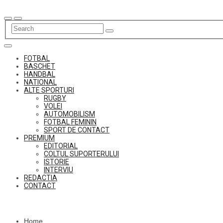
Skip
to
content
FOTBAL
BASCHET
HANDBAL
NATIONAL
ALTE SPORTURI
RUGBY
VOLEI
AUTOMOBILISM
FOTBAL FEMININ
SPORT DE CONTACT
PREMIUM
EDITORIAL
COLTUL SUPORTERULUI
ISTORIE
INTERVIU
REDACTIA
CONTACT
Home