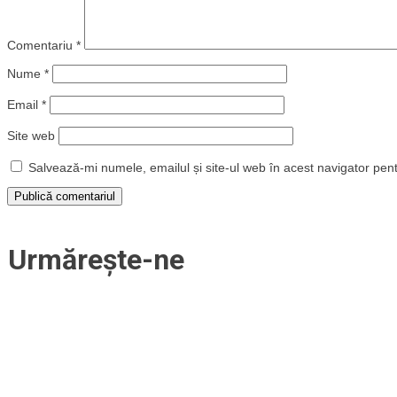
Comentariu
*
Nume
*
Email
*
Site web
Salvează-mi numele, emailul și site-ul web în acest navigator pen
Urmărește-ne