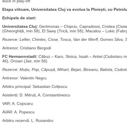
duce în play-off.
Etapa viitoare, Universitatea Cluj va evolua la Ploiești, cu Petrol
Echipele de start:
Universitatea Cluj:
Gertmonas – Chipciu, Capradossi, Cristea (Cisse
(Gheorghiță, min 58), El Sawy (Trică, min 58), Macalou – Lukic (Fabr
Rezerve: Lefter, Chintes, Cisse, Tosca, Van der Werff, Gomes Silva, S
Antrenor: Cristiano Bergodi
FC Hermannstadt:
Căbuz – Karo, Stoica, Issah – Antwi (Ciubotaru min
46), Oroian (Jair, min 56)
Rezerve: Muțiu, Pop, Căpușă, Mihart, Bejan, Biceanu, Batista, Ciubot
Antrenor: Valentin Negru
Arbitru principal: Sebastian Colțescu
Asistenți: D. Mitruți, A. Constantinescu
VAR: A. Cojocaru
AVAR: A. Popescu
Arbitru rezervă: L. Rusandru