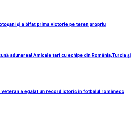
toșani și a bifat prima victorie pe teren propriu
ună adunarea! Amicale tari cu echipe din România,Turcia și
rul veteran a egalat un record istoric în fotbalul românesc