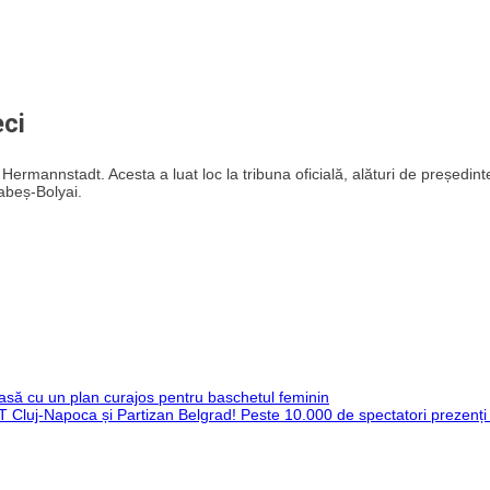
eci
Hermannstadt. Acesta a luat loc la tribuna oficială, alături de președint
abeș-Bolyai.
casă cu un plan curajos pentru baschetul feminin
T Cluj-Napoca și Partizan Belgrad! Peste 10.000 de spectatori prezenți 