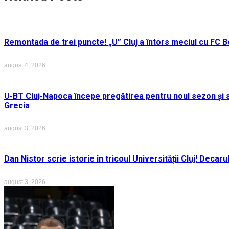
articole
Remontada de trei puncte! „U” Cluj a întors meciul cu FC Bo
august 4, 2026
U-BT Cluj-Napoca începe pregătirea pentru noul sezon și s
Grecia
august 3, 2026
Dan Nistor scrie istorie în tricoul Universității Cluj! Deca
august 3, 2026