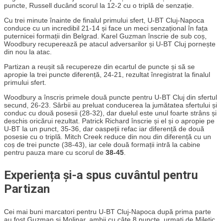
puncte, Russell ducând scorul la 12-2 cu o triplă de senzație.
Cu trei minute înainte de finalul primului sfert, U-BT Cluj-Napoca
conduce cu un incredibil 21-14 și face un meci senzațional în fața
puternicei formații din Belgrad. Karel Guzman înscrie de sub coș,
Woodbury recuperează pe atacul adversarilor și U-BT Cluj pornește
din nou la atac.
Partizan a reușit să recupereze din ecartul de puncte și să se
apropie la trei puncte diferență, 24-21, rezultat înregistrat la finalul
primului sfert.
Woodbury a înscris primele două puncte pentru U-BT Cluj din sfertul
secund, 26-23. Sârbii au preluat conducerea la jumătatea sfertului și
conduc cu două posesii (28-32), dar duelul este unul foarte strâns și
deschis oricărui rezultat. Patrick Richard înscrie și el și o apropie pe
U-BT la un punct, 35-36, dar oaspeții refac iar diferență de două
posesie cu o triplă. Mitch Creek reduce din nou din diferență cu un
coș de trei puncte (38-43), iar cele două formații intră la cabine
pentru pauza mare cu scorul de
38-45
.
Experiența și-a spus cuvântul pentru
Partizan
Cei mai buni marcatori pentru U-BT Cluj-Napoca după prima parte
au fost Guzman și Molinar, ambii cu câte 8 puncte, urmați de Miletic