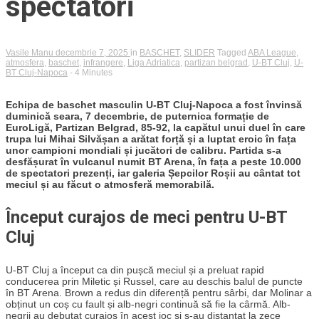
spectatori
Vasile Manu
decembrie 7, 2025
in
BASCHET
,
SLIDER
Tagged
ABA League
,
atmosfera
,
baschet
,
infrangere
,
Liga Adriatica
,
partizan belgrad
,
U-BT Cluj
,
U-
BT Cluj-Napoca
- 4 Minutes
Echipa de baschet masculin U-BT Cluj-Napoca a fost învinsă
duminică seara, 7 decembrie, de puternica formație de
EuroLigă, Partizan Belgrad, 85-92, la capătul unui duel în care
trupa lui Mihai Silvășan a arătat forță și a luptat eroic în fața
unor campioni mondiali și jucători de calibru. Partida s-a
desfășurat în vulcanul numit BT Arena, în fața a peste 10.000
de spectatori prezenți, iar galeria Șepcilor Roșii au cântat tot
meciul și au făcut o atmosferă memorabilă.
Început curajos de meci pentru U-BT
Cluj
U-BT Cluj a început ca din pușcă meciul și a preluat rapid
conducerea prin Miletic și Russel, care au deschis balul de puncte
în BT Arena. Brown a redus din diferență pentru sârbi, dar Molinar a
obținut un coș cu fault și alb-negri continuă să fie la cârmă. Alb-
negrii au debutat curajos în acest joc și s-au distanțat la zece