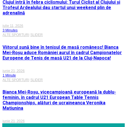
Clujul intră în febra ciclismului: Turul Ciclist al Clujului și
Trofeul Ardealului dau startul unui weekend plin de
adrenalină
iulie 11, 2026
3 Minutes
ALTE SPORTURI
SLIDER
Viitorul sună bine în tenisul de masă românesc! Bianca
Mei-Roșu aduce României aurul în cadrul Campionatelor
Europene de Tenis de masă U21 de la Cluj-Napoca!
iunie 21, 2026
1 Minute
ALTE SPORTURI
SLIDER
Bianca Mei-Roșu, vicecampioană europeană la dublu-
feminin, în cadrul U21 European Table Tennis
Championships, alături de ucraineanca Veronika
Matiunina
iunie 21, 2026