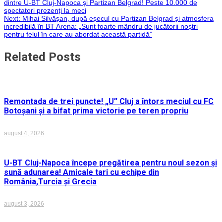
dintre U-BT Cluj-Napoca și Partizan Belgrad! Peste 10.000 de
spectatori prezenți la meci
în
Next:
Mihai Silvășan, după eșecul cu Partizan Belgrad și atmosfera
incredibilă în BT Arena: „Sunt foarte mândru de jucătorii noștri
articole
pentru felul în care au abordat această partidă”
Related Posts
Remontada de trei puncte! „U” Cluj a întors meciul cu FC
Botoșani și a bifat prima victorie pe teren propriu
august 4, 2026
U-BT Cluj-Napoca începe pregătirea pentru noul sezon și
sună adunarea! Amicale tari cu echipe din
România,Turcia și Grecia
august 3, 2026