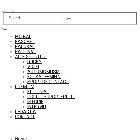
Skip
to
content
FOTBAL
BASCHET
HANDBAL
NATIONAL
ALTE SPORTURI
RUGBY
VOLEI
AUTOMOBILISM
FOTBAL FEMININ
SPORT DE CONTACT
PREMIUM
EDITORIAL
COLTUL SUPORTERULUI
ISTORIE
INTERVIU
REDACTIA
CONTACT
Home