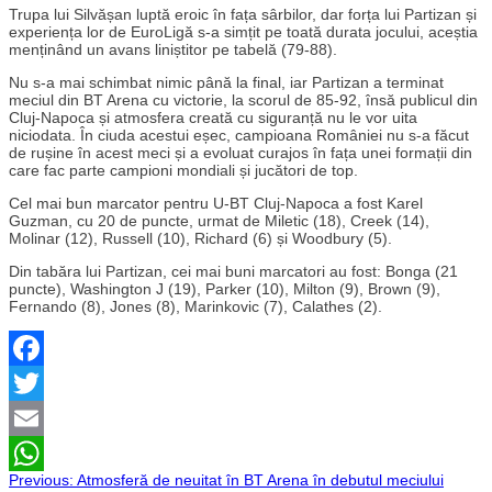
Trupa lui Silvășan luptă eroic în fața sârbilor, dar forța lui Partizan și
experiența lor de EuroLigă s-a simțit pe toată durata jocului, aceștia
menținând un avans liniștitor pe tabelă (79-88).
Nu s-a mai schimbat nimic până la final, iar Partizan a terminat
meciul din BT Arena cu victorie, la scorul de 85-92, însă publicul din
Cluj-Napoca și atmosfera creată cu siguranță nu le vor uita
niciodata. În ciuda acestui eșec, campioana României nu s-a făcut
de rușine în acest meci și a evoluat curajos în fața unei formații din
care fac parte campioni mondiali și jucători de top.
Cel mai bun marcator pentru U-BT Cluj-Napoca a fost Karel
Guzman, cu 20 de puncte, urmat de Miletic (18), Creek (14),
Molinar (12), Russell (10), Richard (6) și Woodbury (5).
Din tabăra lui Partizan, cei mai buni marcatori au fost: Bonga (21
puncte), Washington J (19), Parker (10), Milton (9), Brown (9),
Fernando (8), Jones (8), Marinkovic (7), Calathes (2).
Facebook
Twitter
Email
Navigare
Previous:
Atmosferă de neuitat în BT Arena în debutul meciului
WhatsApp