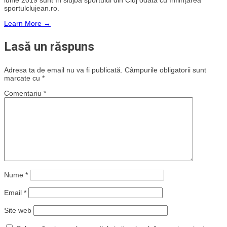
iunie 2019 sunt în slujba sportului din Cluj odată cu înființarea
sportulclujean.ro.
Learn More →
Lasă un răspuns
Adresa ta de email nu va fi publicată.
Câmpurile obligatorii sunt
marcate cu
*
Comentariu
*
Nume
*
Email
*
Site web