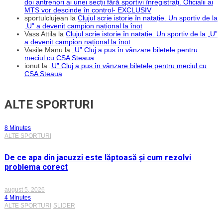
doi antrenori ai unei secții fără sportivi înregistrați. Oficialii ai
MTS vor descinde în control- EXCLUSIV
sportulclujean
la
Clujul scrie istorie în natație. Un sportiv de la
„U” a devenit campion național la înot
Vass Attila
la
Clujul scrie istorie în natație. Un sportiv de la „U”
a devenit campion național la înot
Vasile Manu
la
„U” Cluj a pus în vânzare biletele pentru
meciul cu CSA Steaua
ionut
la
„U” Cluj a pus în vânzare biletele pentru meciul cu
CSA Steaua
ALTE SPORTURI
8 Minutes
ALTE SPORTURI
De ce apa din jacuzzi este lăptoasă și cum rezolvi
problema corect
august 5, 2026
4 Minutes
ALTE SPORTURI
SLIDER