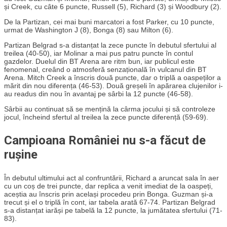
și Creek, cu câte 6 puncte, Russell (5), Richard (3) și Woodbury (2).
De la Partizan, cei mai buni marcatori a fost Parker, cu 10 puncte,
urmat de Washington J (8), Bonga (8) sau Milton (6).
Partizan Belgrad s-a distanțat la zece puncte în debutul sfertului al
treilea (40-50), iar Molinar a mai pus patru puncte în contul
gazdelor. Duelul din BT Arena are ritm bun, iar publicul este
fenomenal, creând o atmosferă senzațională în vulcanul din BT
Arena. Mitch Creek a înscris două puncte, dar o triplă a oaspeților a
mărit din nou diferența (46-53). Două greșeli în apărarea clujenilor i-
au readus din nou în avantaj pe sârbi la 12 puncte (46-58).
Sârbii au continuat să se mențină la cârma jocului și să controleze
jocul, încheind sfertul al treilea la zece puncte diferență (59-69).
Campioana României nu s-a făcut de
rușine
În debutul ultimului act al confruntării, Richard a aruncat sala în aer
cu un coș de trei puncte, dar replica a venit imediat de la oaspeți,
aceștia au înscris prin același procedeu prin Bonga. Guzman și-a
trecut și el o triplă în cont, iar tabela arată 67-74. Partizan Belgrad
s-a distanțat iarăși pe tabelă la 12 puncte, la jumătatea sfertului (71-
83).