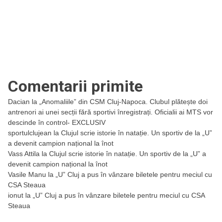
Comentarii primite
Dacian
la
„Anomaliile” din CSM Cluj-Napoca. Clubul plătește doi
antrenori ai unei secții fără sportivi înregistrați. Oficialii ai MTS vor
descinde în control- EXCLUSIV
sportulclujean
la
Clujul scrie istorie în natație. Un sportiv de la „U”
a devenit campion național la înot
Vass Attila
la
Clujul scrie istorie în natație. Un sportiv de la „U” a
devenit campion național la înot
Vasile Manu
la
„U” Cluj a pus în vânzare biletele pentru meciul cu
CSA Steaua
ionut
la
„U” Cluj a pus în vânzare biletele pentru meciul cu CSA
Steaua