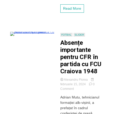
Craiova
1948
Read More
FOTBAL
SLIDER
Absențe
importante
pentru CFR în
partida cu FCU
Craiova 1948
Alexandru Florea
februarie 15, 2024
0
on
Comment
Absențe
Adrian Mutu, tehnicianul
importante
formației alb-vișinii, a
pentru
CFR
prefațat în cadrul
în
conferinței de presă,