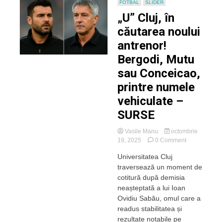
FOTBAL
SLIDER
„U” Cluj, în
căutarea noului
antrenor!
Bergodi, Mutu
sau Conceicao,
printre numele
vehiculate –
SURSE
Vasile Manu
octombrie
on
19, 2025
0 Comment
„U”
Universitatea Cluj
Cluj,
traversează un moment de
în
căutarea
cotitură după demisia
noului
neașteptată a lui Ioan
antrenor!
Ovidiu Sabău, omul care a
Bergodi,
readus stabilitatea și
Mutu
rezultate notabile pe
sau