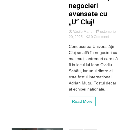
negocieri
avansate cu
„U” Cluj!
Vasile Manu
octombrie
on
20, 2025
0 Comment
Adrian
Conducerea Universității
Mutu,
Cluj se află în negocieri cu
în
negocieri
mai mulți antrenori care să
avansate
îi ia locul lui Ioan Ovidiu
cu
Sabău, iar unul dintre ei
„U”
este fostul international
Cluj!
Adrian Mutu. Fostul decar
al echipei naționale...
Read More