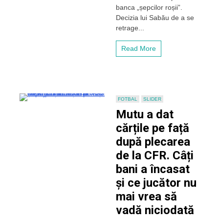
banca „șepcilor roșii”.
Conceicao,
printre
Decizia lui Sabău de a se
numele
retrage...
vehiculate
–
Read More
SURSE
FOTBAL
SLIDER
Mutu a dat
cărțile pe față
după plecarea
de la CFR. Câți
bani a încasat
și ce jucător nu
mai vrea să
vadă niciodată