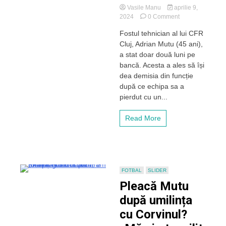
Vasile Manu
aprilie 9,
on
2024
0 Comment
Mutu
Fostul tehnician al lui CFR
a
Cluj, Adrian Mutu (45 ani),
dat
cărțile
a stat doar două luni pe
pe
bancă. Acesta a ales să își
față
dea demisia din funcție
după
după ce echipa sa a
plecarea
pierdut cu un...
de
la
CFR.
Read More
Câți
bani
a
încasat
și
ce
FOTBAL
SLIDER
jucător
Pleacă Mutu
nu
după umilința
mai
vrea
cu Corvinul?
să
vadă