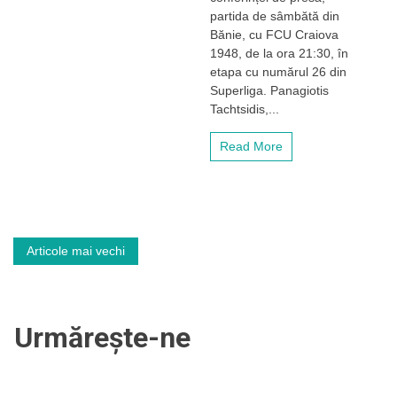
partida
partida de sâmbătă din
cu
Bănie, cu FCU Craiova
FCU
1948, de la ora 21:30, în
Craiova
etapa cu numărul 26 din
1948
Superliga. Panagiotis
Tachtsidis,...
Read More
Navigare
Articole mai vechi
în
articole
Urmărește-ne