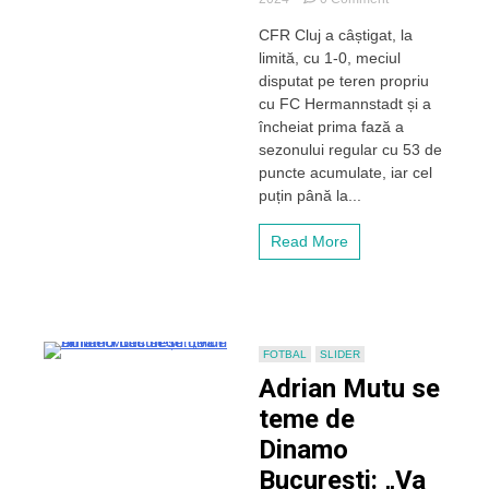
Mutu,
CFR Cluj a câștigat, la
euforic
limită, cu 1-0, meciul
după
victoria
disputat pe teren propriu
cu
cu FC Hermannstadt și a
Hermannstadt:
încheiat prima fază a
„Cred
sezonului regular cu 53 de
că
puncte acumulate, iar cel
lucrurile
puțin până la...
s-
au
schimbat
Read More
în
bine
după
venirea
mea”
FOTBAL
SLIDER
Adrian Mutu se
teme de
Dinamo
București: „Va