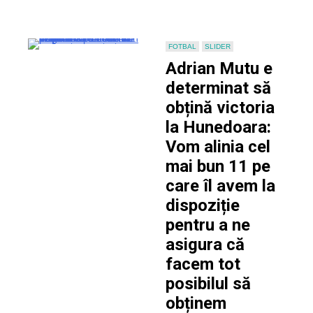
am
fost
penibili”
FOTBAL
SLIDER
Adrian Mutu e
determinat să
obțină victoria
la Hunedoara:
Vom alinia cel
mai bun 11 pe
care îl avem la
dispoziție
pentru a ne
asigura că
facem tot
posibilul să
obținem