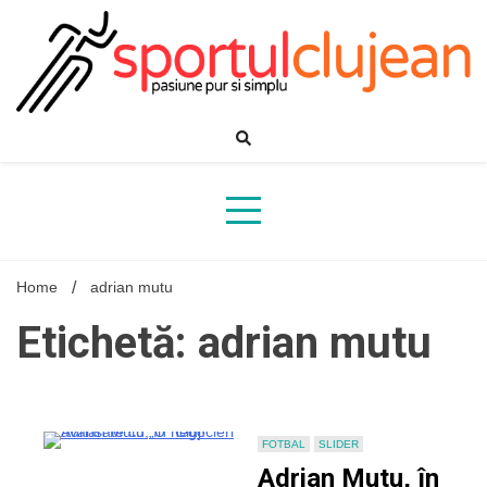
Skip
to
content
Home
adrian mutu
Etichetă: adrian mutu
FOTBAL
SLIDER
Adrian Mutu, în