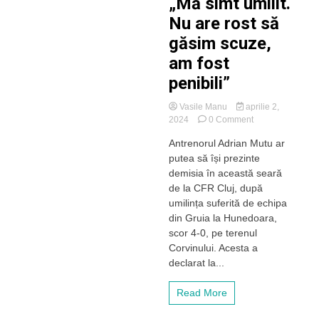
„Mă simt umilit.
niciodată
Nu are rost să
găsim scuze,
am fost
penibili”
Vasile Manu
aprilie 2,
on
2024
0 Comment
Pleacă
Antrenorul Adrian Mutu ar
Mutu
putea să își prezinte
după
umilința
demisia în această seară
cu
de la CFR Cluj, după
Corvinul?
umilința suferită de echipa
„Mă
din Gruia la Hunedoara,
simt
scor 4-0, pe terenul
umilit.
Corvinului. Acesta a
Nu
are
declarat la...
rost
să
Read More
găsim
scuze,