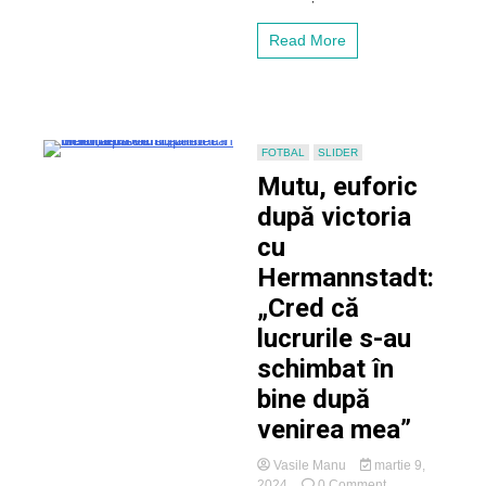
mai
greu
Read More
adversar
posibil
pentru
prima
etapă”
FOTBAL
SLIDER
Mutu, euforic
după victoria
cu
Hermannstadt:
„Cred că
lucrurile s-au
schimbat în
bine după
venirea mea”
Vasile Manu
martie 9,
on
2024
0 Comment