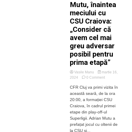
Mutu, înaintea
pentru
a
meciului cu
ne
CSU Craiova:
asigura
că
„Consider că
facem
tot
avem cel mai
posibilul
greu adversar
să
obținem
posibil pentru
victoria.”
prima etapă”
Vasile Manu
martie 16,
on
2024
0 Comment
Mutu,
CFR Cluj va primi vizita în
înaintea
această seară, de la ora
meciului
cu
20:00, a formației CSU
CSU
Craiova, în cadrul primei
Craiova:
etape din play-off-ul
„Consider
Superligii. Adrian Mutu a
că
prefațat jocul cu oltenii de
avem
la CSU și...
cel