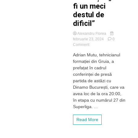
fi un meci
destul de
dificil”
Alexandru Florea
februarie 23, 2024
0
on
Comment
Adrian
Adrian Mutu, tehnicianul
Mutu
formației din Gruia, a
se
teme
prefațat în cadrul
de
conferinței de presă
Dinamo
partida de astăzi cu
București:
Dinamo București, care va
„Va
avea loc de la ora 20:00,
fi
în etapa cu numărul 27 din
un
meci
Superliga. ...
destul
de
Read More
dificil”