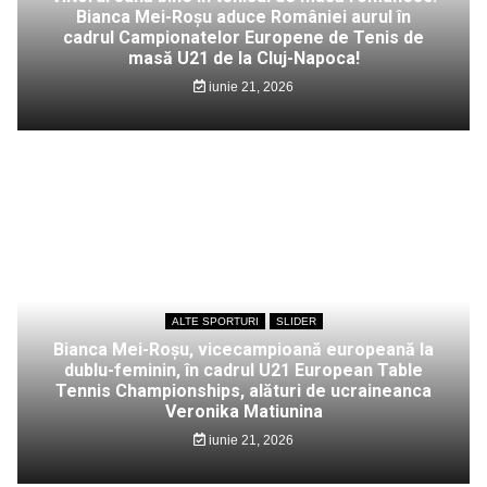
Bianca Mei-Roșu aduce României aurul în
cadrul Campionatelor Europene de Tenis de
masă U21 de la Cluj-Napoca!
iunie 21, 2026
ALTE SPORTURI
SLIDER
Bianca Mei-Roșu, vicecampioană europeană la
dublu-feminin, în cadrul U21 European Table
Tennis Championships, alături de ucraineanca
Veronika Matiunina
iunie 21, 2026