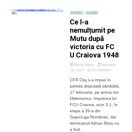
FOTBAL
SLIDER
Ce l-a
nemulțumit pe
Mutu după
victoria cu FC
U Craiova 1948
Vasile Manu
februarie
on
18, 2024
0 Comment
Ce
CFR Cluj s-a impus în
l-
partida disputată sâmbătă,
a
nemulțumit
17 februarie, pe arena Ion
pe
Oblemenco, împotriva lui
Mutu
FCU Craiova, scor 3-1, în
după
etapa a 26-a din
victoria
SuperLiga României, dar
cu
tehnicianul Adrian Mutu nu
FC
U
a fost...