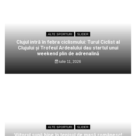
ALTE SPORTURI
SLIDER
Clujul intră în febra ciclismului: Turul Ciclist al
Clujului și Trofeul Ardealului dau startul unui
weekend plin de adrenalină
iulie 11, 2026
ALTE SPORTURI
SLIDER
Viitorul sună bine în tenisul de masă românesc!