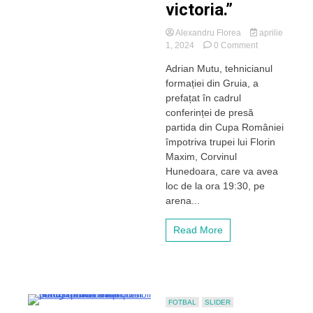
victoria.”
Alexandru Florea
aprilie
on
1, 2024
0 Comment
Adrian
Adrian Mutu, tehnicianul
Mutu
formației din Gruia, a
e
determinat
prefațat în cadrul
să
conferinței de presă
obțină
partida din Cupa României
victoria
împotriva trupei lui Florin
la
Maxim, Corvinul
Hunedoara:
Hunedoara, care va avea
Vom
alinia
loc de la ora 19:30, pe
cel
arena...
mai
bun
Read More
11
pe
care
îl
avem
la
FOTBAL
SLIDER
dispoziție