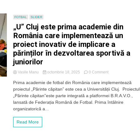
tehnicianului
președintele
lui
FOTBAL
SLIDER
„U”
„U” Cluj este prima academie din
Cluj?
„Din
România care implementează un
partea
proiect inovativ de implicare a
noastră
a
părinților în dezvoltarea sportivă a
avut
tot
juniorilor
sprijinul
posibil”
on
Vasile Manu
octombrie 18, 2025
0 Comment
„U”
Prima academie de fotbal din România care implementează
Cluj
proiectul „Părinte căpitan” este cea a Universității Cluj. Proiectul
este
prima
„Părinte căpitan”este parte integrată a platformei B.R.A.V.O.,
academie
lansată de Federația Română de Fotbal. Prima întâlnire
din
organizatorică a...
România
care
Read More
implementează
un
proiect
inovativ