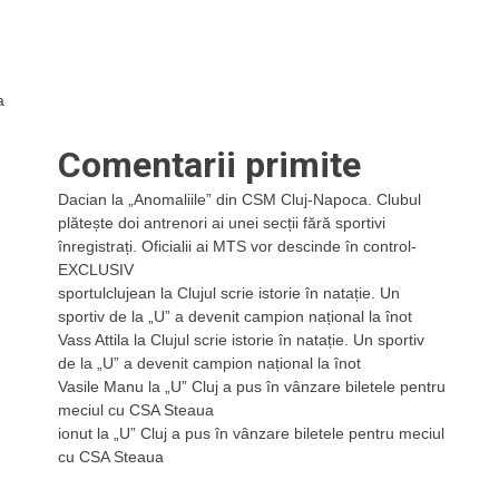
u
a
Comentarii primite
Dacian
la
„Anomaliile” din CSM Cluj-Napoca. Clubul
plătește doi antrenori ai unei secții fără sportivi
înregistrați. Oficialii ai MTS vor descinde în control-
EXCLUSIV
sportulclujean
la
Clujul scrie istorie în natație. Un
sportiv de la „U” a devenit campion național la înot
Vass Attila
la
Clujul scrie istorie în natație. Un sportiv
de la „U” a devenit campion național la înot
Vasile Manu
la
„U” Cluj a pus în vânzare biletele pentru
meciul cu CSA Steaua
ionut
la
„U” Cluj a pus în vânzare biletele pentru meciul
cu CSA Steaua