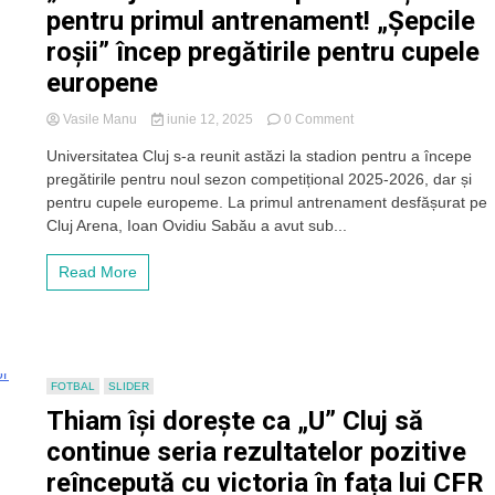
pentru primul antrenament! „Șepcile
roșii” încep pregătirile pentru cupele
europene
on
Vasile Manu
iunie 12, 2025
0 Comment
„U”
Universitatea Cluj s-a reunit astăzi la stadion pentru a începe
Cluj
pregătirile pentru noul sezon competițional 2025-2026, dar și
s-
a
pentru cupele europeme. La primul antrenament desfășurat pe
reunit
Cluj Arena, Ioan Ovidiu Sabău a avut sub...
după
vacanță
Read More
pentru
primul
antrenament!
„Șepcile
roșii”
încep
FOTBAL
SLIDER
pregătirile
Thiam își dorește ca „U” Cluj să
pentru
cupele
continue seria rezultatelor pozitive
europene
reîncepută cu victoria în fața lui CFR