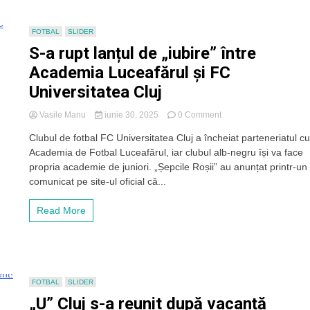
de
implicare
FOTBAL
SLIDER
a
S-a rupt lanțul de „iubire” între
părinților
în
Academia Luceafărul și FC
dezvoltarea
sportivă
Universitatea Cluj
a
juniorilor
on
Vasile Manu
iunie 30, 2025
0 Comment
S-
Clubul de fotbal FC Universitatea Cluj a încheiat parteneriatul c
a
Academia de Fotbal Luceafărul, iar clubul alb-negru își va face
rupt
lanțul
propria academie de juniori. „Șepcile Roșii” au anunțat printr-un
de
comunicat pe site-ul oficial că...
„iubire”
între
Read More
Academia
Luceafărul
și
FC
Universitatea
Cluj
FOTBAL
SLIDER
„U” Cluj s-a reunit după vacanță