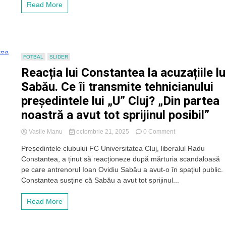
Read More
FC
„U”
Cluj
și
un
club
FOTBAL
SLIDER
din
Reacția lui Constantea la acuzațiile lu
Vaslui
Sabău. Ce îi transmite tehnicianului
președintele lui „U” Cluj? „Din partea
noastră a avut tot sprijinul posibil”
on
Vasile Manu
octombrie 21, 2025
0 Comment
Reacția
Președintele clubului FC Universitatea Cluj, liberalul Radu
lui
Constantea, a ținut să reacționeze după mărturia scandaloasă
Constantea
la
pe care antrenorul Ioan Ovidiu Sabău a avut-o în spațiul public.
acuzațiile
Constantea susține că Sabău a avut tot sprijinul...
lui
Sabău.
Read More
Ce
îi
transmite