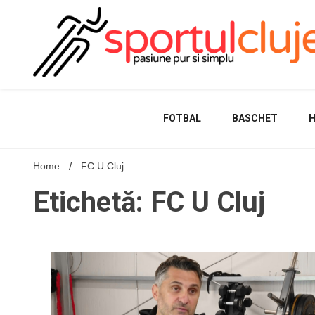
Skip
to
content
FOTBAL
BASCHET
Home
FC U Cluj
Etichetă: FC U Cluj