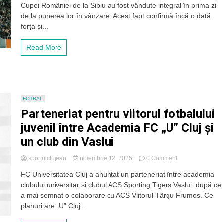
Cupei României de la Sibiu au fost vândute integral în prima zi
pentru
finala
de la punerea lor în vânzare. Acest fapt confirmă încă o dată
Cupei
forța și...
României.
Suporterii
Read More
Universității
Cluj
au
epuizat
toate
biletele
FOTBAL
în
Parteneriat pentru viitorul fotbalului
doar
câteva
juvenil între Academia FC „U” Cluj și
ore
un club din Vaslui
on
sportulclujean
noiembrie 12, 2025
0 Comment
Parteneriat
FC Universitatea Cluj a anunțat un parteneriat între academia
pentru
clubului universitar și clubul ACS Sporting Tigers Vaslui, după ce
viitorul
fotbalului
a mai semnat o colaborare cu ACS Viitorul Târgu Frumos. Ce
juvenil
planuri are „U” Cluj...
între
Academia