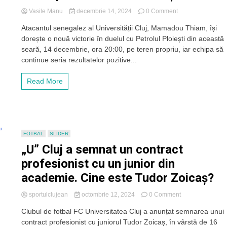
on
Vasile Manu
decembrie 14, 2024
0 Comment
Thiam
Atacantul senegalez al Universității Cluj, Mamadou Thiam, își
își
dorește o nouă victorie în duelul cu Petrolul Ploiești din această
dorește
ca
seară, 14 decembrie, ora 20:00, pe teren propriu, iar echipa să
„U”
continue seria rezultatelor pozitive...
Cluj
să
Read More
continue
seria
rezultatelor
pozitive
reîncepută
cu
FOTBAL
SLIDER
victoria
„U” Cluj a semnat un contract
în
fața
profesionist cu un junior din
lui
academie. Cine este Tudor Zoicaș?
CFR
on
sportulclujean
octombrie 12, 2024
0 Comment
„U”
Clubul de fotbal FC Universitatea Cluj a anunțat semnarea unui
Cluj
contract profesionist cu juniorul Tudor Zoicaș, în vârstă de 16
a