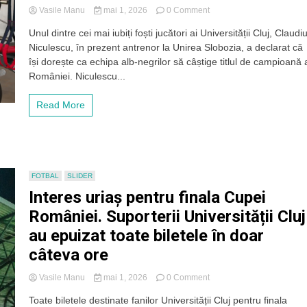
on
Vasile Manu
mai 1, 2026
0 Comment
Claudiu
Unul dintre cei mai iubiți foști jucători ai Universității Cluj, Claudi
Niculescu
Niculescu, în prezent antrenor la Unirea Slobozia, a declarat că
și-
ar
își dorește ca echipa alb-negrilor să câștige titlul de campioană 
dori
României. Niculescu...
ca
„U”
Read More
Cluj
să
câștige
titlul
de
campioană!
FOTBAL
SLIDER
Interes uriaș pentru finala Cupei
României. Suporterii Universității Cluj
au epuizat toate biletele în doar
câteva ore
on
Vasile Manu
mai 1, 2026
0 Comment
Interes
Toate biletele destinate fanilor Universității Cluj pentru finala
uriaș