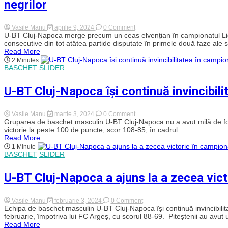
negrilor
2025
al
LNBM.
Debut
on
Vasile Manu
aprilie 9, 2024
0 Comment
pe
U-
U-BT Cluj-Napoca merge precum un ceas elvențian în campionatul Ligii
teren
BT
consecutive din tot atâtea partide disputate în primele două faze ale s
propriu
Cluj-
Read More
cu
Napoca
2 Minutes
Oradea
începe
BASCHET
SLIDER
neînvinsă
lupta
în
U-BT Cluj-Napoca își continuă invincibil
play-
off!
Dinamo,
prima
on
Vasile Manu
martie 3, 2024
0 Comment
victimă
U-
Gruparea de baschet masculin U-BT Cluj-Napoca nu a avut milă de f
a
BT
victorie la peste 100 de puncte, scor 108-85, în cadrul...
alb-
Cluj-
Read More
negrilor
Napoca
1 Minute
își
BASCHET
SLIDER
continuă
invincibilitatea
în
U-BT Cluj-Napoca a ajuns la a zecea vict
campionat
on
Vasile Manu
februarie 3, 2024
0 Comment
U-
Echipa de baschet masculin U-BT Cluj-Napoca își continuă invincibilit
BT
februarie, împotriva lui FC Argeș, cu scorul 88-69. Piteștenii au avut u
Cluj-
Read More