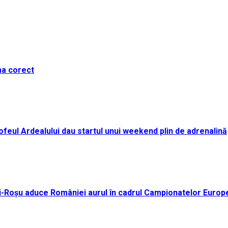
ma corect
i Trofeul Ardealului dau startul unui weekend plin de adrenalină
ei-Roșu aduce României aurul în cadrul Campionatelor Europ