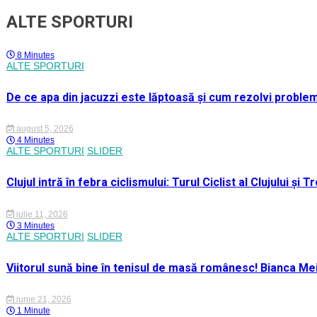
ALTE SPORTURI
8 Minutes
ALTE SPORTURI
De ce apa din jacuzzi este lăptoasă și cum rezolvi proble
august 5, 2026
4 Minutes
ALTE SPORTURI
SLIDER
Clujul intră în febra ciclismului: Turul Ciclist al Clujului ș
iulie 11, 2026
3 Minutes
ALTE SPORTURI
SLIDER
Viitorul sună bine în tenisul de masă românesc! Bianca M
iunie 21, 2026
1 Minute