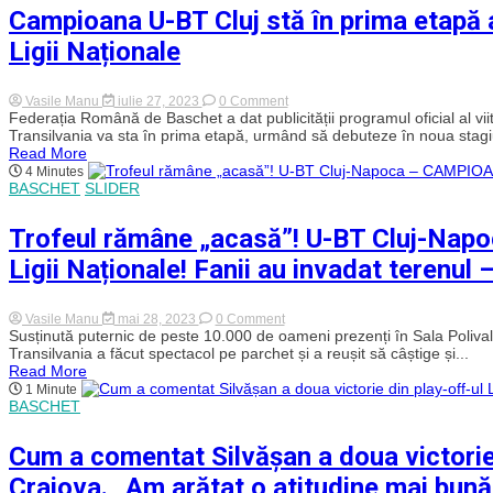
Sala
Campioana U-BT Cluj stă în prima etapă 
Sporturilor
„Horia
Ligii Naționale
Demian”
pentru
duelul
cu
on
Vasile Manu
iulie 27, 2023
0 Comment
Corona
Campioana
Federația Română de Baschet a dat publicității programul oficial al v
Brașov
U-
Transilvania va sta în prima etapă, urmând să debuteze în noua stagiu
BT
Read More
Cluj
4 Minutes
stă
BASCHET
SLIDER
în
prima
etapă
Trofeul rămâne „acasă”! U-BT Cluj-Na
a
noului
Ligii Naționale! Fanii au invadat terenul
sezon
competițional
2023-
2024
on
Vasile Manu
mai 28, 2023
0 Comment
al
Trofeul
Susținută puternic de peste 10.000 de oameni prezenți în Sala Polival
Ligii
rămâne
Transilvania a făcut spectacol pe parchet și a reușit să câștige și...
Naționale
„acasă”!
Read More
U-
1 Minute
BT
BASCHET
Cluj-
Napoca
–
Cum a comentat Silvășan a doua victorie 
CAMPIOANA
României
Craiova. „Am arătat o atitudine mai bună
2022-