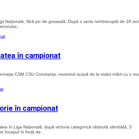
 Naționale, fără pic de greșeală. După o serie neîntreruptă de 18 victo
ezonului,...
itatea în campionat
ormația CSM CSU Constanța, revenind acasă de la malul mării cu o no
orie în campionat
atea în Liga Națională, după victoria categorică obținută sâmbătă, 3
n început în forță de...