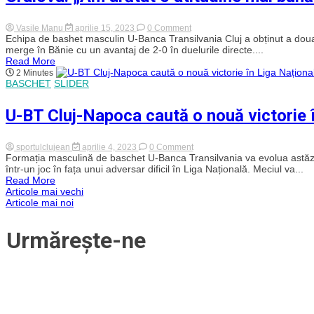
2023
a
Ligii
on
Vasile Manu
aprilie 15, 2023
0 Comment
Naționale!
Cum
Echipa de bashet masculin U-Banca Transilvania Cluj a obținut a doua 
Fanii
a
merge în Bănie cu un avantaj de 2-0 în duelurile directe....
au
comentat
Read More
invadat
Silvășan
2 Minutes
terenul
a
BASCHET
SLIDER
–
doua
VIDEO
victorie
din
U-BT Cluj-Napoca caută o nouă victorie în
play-
off-
ul
Ligii
on
sportulclujean
aprilie 4, 2023
0 Comment
Naționale
U-
Formația masculină de baschet U-Banca Transilvania va evolua astăzi, 
cu
BT
într-un joc în fața unui adversar dificil în Liga Națională. Meciul va...
SCM
Cluj-
Read More
Craiova.
Napoca
Navigare
Articole mai vechi
„Am
caută
Articole mai noi
arătat
o
o
nouă
în
atitudine
victorie
Urmărește-ne
mai
în
articole
bună”
Liga
Națională,
pe
terenul
lui
Voluntari