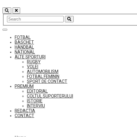
Skip
to
content
FOTBAL
BASCHET
HANDBAL
NATIONAL
ALTE SPORTURI
RUGBY
VOLEI
AUTOMOBILISM
FOTBAL FEMININ
SPORT DE CONTACT
PREMIUM
EDITORIAL
COLTUL SUPORTERULUI
ISTORIE
INTERVIU
REDACTIA
CONTACT