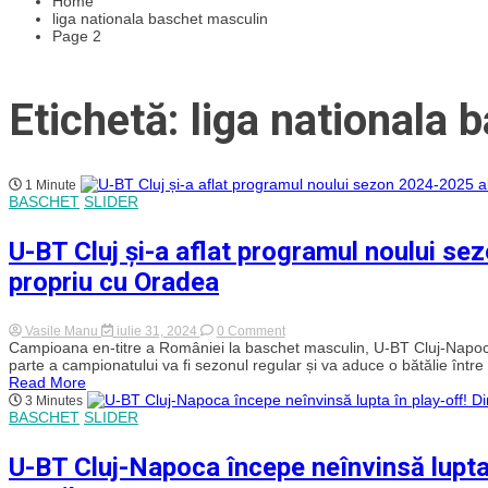
Home
liga nationala baschet masculin
Page 2
Etichetă: liga nationala
1 Minute
BASCHET
SLIDER
U-BT Cluj și-a aflat programul noului s
propriu cu Oradea
on
Vasile Manu
iulie 31, 2024
0 Comment
U-
Campioana en-titre a României la baschet masculin, U-BT Cluj-Napoca
BT
parte a campionatului va fi sezonul regular și va aduce o bătălie între 
Cluj
Read More
și-
3 Minutes
a
BASCHET
SLIDER
aflat
programul
noului
U-BT Cluj-Napoca începe neînvinsă lupta 
sezon
2024-