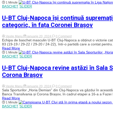
Napoca
1 Minute
a
BASCHET
SLIDER
ajuns
la
a
U-BT Cluj-Napoca își continuă supremați
zecea
victorie
categoric, în fața Coronei Brașov
în
campionat
on
Vasile Manu
ianuarie 20, 2024
0 Comment
U-
Echipa de baschet masculin U-BT Cluj-Napoca a obținut o victorie cat
BT
83 (19-19 / 29-22 / 29-20 / 24-22), într-o partidă care a contat pentru.
Cluj-
Read More
Napoca
1 Minute
își
BASCHET
SLIDER
continuă
supremația
în
U-BT Cluj-Napoca revine astăzi în Sala S
Liga
Națională
Corona Brașov
cu
un
nou
succes
on
Vasile Manu
ianuarie 20, 2024
0 Comment
categoric,
U-
Sala Sporturilor „Horia Demian” din Cluj-Napoca va găzdui în această
în
BT
Banca Transilvania și Corona Brașov, în cadrul etapei a 16-a a Fazei I 
fața
Cluj-
Read More
Coronei
Napoca
1 Minute
Brașov
revine
BASCHET
SLIDER
astăzi
în