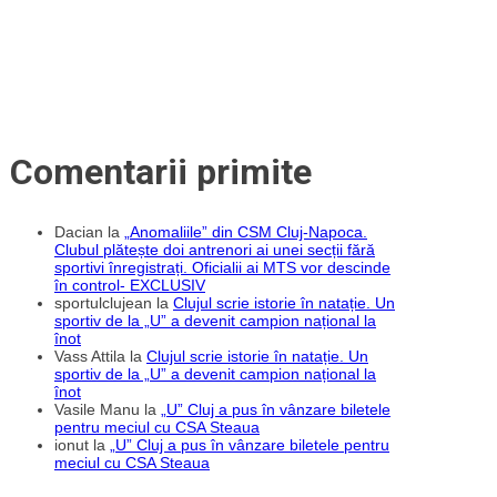
Comentarii primite
Dacian
la
„Anomaliile” din CSM Cluj-Napoca.
Clubul plătește doi antrenori ai unei secții fără
sportivi înregistrați. Oficialii ai MTS vor descinde
în control- EXCLUSIV
sportulclujean
la
Clujul scrie istorie în natație. Un
sportiv de la „U” a devenit campion național la
înot
Vass Attila
la
Clujul scrie istorie în natație. Un
sportiv de la „U” a devenit campion național la
înot
Vasile Manu
la
„U” Cluj a pus în vânzare biletele
pentru meciul cu CSA Steaua
ionut
la
„U” Cluj a pus în vânzare biletele pentru
meciul cu CSA Steaua