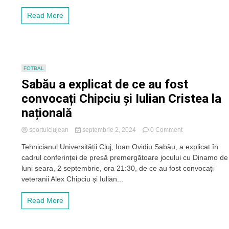
convocați
Read More
la
națională,
lăsați
în
afara
lotului
FOTBAL
pentru
Sabău a explicat de ce au fost
meciul
cu
convocați Chipciu și Iulian Cristea la
Kosovo
națională
on
sportulclujean
septembrie 2, 2024
0 Comment
Sabău
Tehnicianul Universității Cluj, Ioan Ovidiu Sabău, a explicat în
a
cadrul conferinței de presă premergătoare jocului cu Dinamo de
explicat
de
luni seara, 2 septembrie, ora 21:30, de ce au fost convocați
ce
veteranii Alex Chipciu și Iulian...
au
fost
Read More
convocați
Chipciu
și