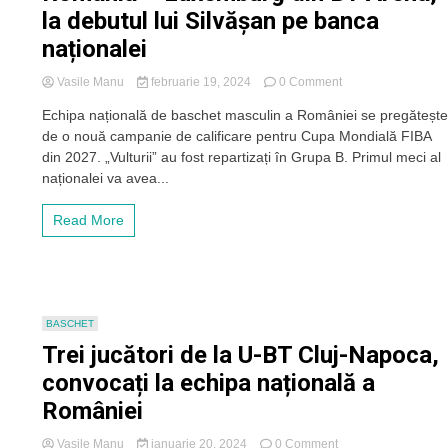
la debutul lui Silvășan pe banca
naționalei
on
Vasile Manu
februarie 19, 2024
0 Comment
S-
Echipa națională de baschet masculin a României se pregăteșt
au
de o nouă campanie de calificare pentru Cupa Mondială FIBA
pus
în
din 2027. „Vulturii” au fost repartizați în Grupa B. Primul meci al
vânzare
naționalei va avea...
biletele
pentru
Read More
România
–
Luxemburg
din
BT
Arena,
BASCHET
la
Trei jucători de la U-BT Cluj-Napoca,
debutul
lui
convocați la echipa națională a
Silvășan
României
pe
banca
naționalei
on
Vasile Manu
ianuarie 20, 2024
0 Comment