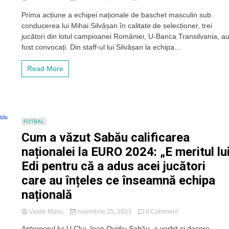
Trei
Prima acțiune a echipei naționale de baschet masculin sub
jucători
conducerea lui Mihai Silvășan în calitate de selecționer, trei
de
la
jucători din lotul campioanei României, U-Banca Transilvania, a
U-
fost convocați. Din staff-ul lui Silvășan la echipa...
BT
Cluj-
Read More
Napoca,
convocați
la
echipa
națională
a
FOTBAL
României
Cum a văzut Sabău calificarea
naționalei la EURO 2024: „E meritul lu
Edi pentru că a adus acei jucători
care au înțeles ce înseamnă echipa
națională
on
Vasile Manu
noiembrie 25, 2023
0 Comment
Cum
Antrenorul lui U Cluj, Ioan Ovidiu Sabău, a vorbit și despre