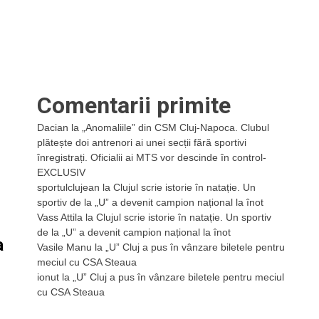
Comentarii primite
Dacian
la
„Anomaliile” din CSM Cluj-Napoca. Clubul
plătește doi antrenori ai unei secții fără sportivi
înregistrați. Oficialii ai MTS vor descinde în control-
EXCLUSIV
sportulclujean
la
Clujul scrie istorie în natație. Un
sportiv de la „U” a devenit campion național la înot
Vass Attila
la
Clujul scrie istorie în natație. Un sportiv
de la „U” a devenit campion național la înot
a
Vasile Manu
la
„U” Cluj a pus în vânzare biletele pentru
meciul cu CSA Steaua
ionut
la
„U” Cluj a pus în vânzare biletele pentru meciul
cu CSA Steaua