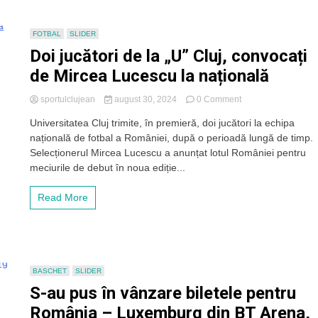
Iulian
Cristea
la
FOTBAL
SLIDER
națională
Doi jucători de la „U” Cluj, convocați
de Mircea Lucescu la națională
on
sportulclujean
august 30, 2024
0 Comment
Doi
Universitatea Cluj trimite, în premieră, doi jucători la echipa
jucători
națională de fotbal a României, după o perioadă lungă de timp.
de
la
Selecționerul Mircea Lucescu a anunțat lotul României pentru
„U”
meciurile de debut în noua ediție...
Cluj,
convocați
Read More
de
Mircea
Lucescu
la
națională
BASCHET
SLIDER
S-au pus în vânzare biletele pentru
România – Luxemburg din BT Arena,