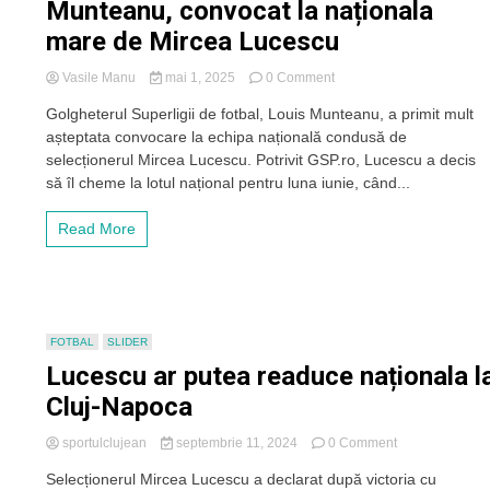
Munteanu, convocat la naționala
mare de Mircea Lucescu
on
Vasile Manu
mai 1, 2025
0 Comment
Momentul
Golgheterul Superligii de fotbal, Louis Munteanu, a primit mult
mult
așteptata convocare la echipa națională condusă de
așteptat
s-
selecționerul Mircea Lucescu. Potrivit GSP.ro, Lucescu a decis
a
să îl cheme la lotul național pentru luna iunie, când...
produs.
Golgheterul
Read More
Superligii,
Louis
Munteanu,
convocat
la
naționala
FOTBAL
SLIDER
mare
Lucescu ar putea readuce naționala l
de
Mircea
Cluj-Napoca
Lucescu
on
sportulclujean
septembrie 11, 2024
0 Comment
Lucescu
Selecționerul Mircea Lucescu a declarat după victoria cu
ar