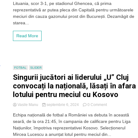
Lituania, scor 3-1, pe stadionul Ghencea, că prima
putea
readuce
reprezentativă ar putea pleca din Capitală pentru următoarele
naționala
meciuri din cauza gazonului prost din București. Dezamăgit de
la
starea...
Cluj-
Napoca
Read More
FOTBAL
SLIDER
Singurii jucători ai liderului „U” Cluj
convocați la națională, lăsați în afara
lotului pentru meciul cu Kosovo
on
Vasile Manu
septembrie 6, 2024
0 Comment
Singurii
Echipa națională de fotbal a României va debuta în această
jucători
seară, de la ora 21:45, în campania de calificare pentru Liga
ai
liderului
Națiunilor, împotriva reprezentativei Kosovo. Selecționerul
„U”
Mircea Lucescu a anunțat lotul pentru meciul din...
Cluj