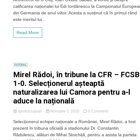
a
calificarea naționalei lui Edi Iordănescu la Campionatul Europea
văzut
Sabău
din Germania de anul viitor. Acesta a susținut că în primul rând
calificarea
este meritul lui...
naționalei
la
Read More
EURO
2024:
„E
meritul
lui
Edi
FOTBAL
pentru
Mirel Rădoi, în tribune la CFR – FCSB
că
a
1-0. Selecționerul așteaptă
adus
naturalizarea lui Camora pentru a-l
acei
jucători
aduce la națională
care
au
on
sportulclujean
februarie 3, 2020
0 Comment
înțeles
Mirel
ce
Selecționerul echipei naționale a României, Mirel Rădoi, a fost
Rădoi,
înseamnă
prezent în tribuna oficială a stadionului Dr. Constantin
în
echipa
tribune
Rădulescu, alături de Mihai Stoichiță, pentru a asista la partida
națională
la