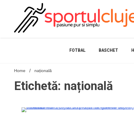
Skip
to
content
FOTBAL
BASCHET
Home
națională
Etichetă: națională