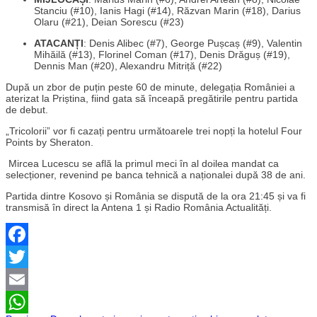
Stanciu (#10), Ianis Hagi (#14), Răzvan Marin (#18), Darius
Olaru (#21), Deian Sorescu (#23)
ATACANȚI
: Denis Alibec (#7), George Pușcaș (#9), Valentin
Mihăilă (#13), Florinel Coman (#17), Denis Drăguș (#19),
Dennis Man (#20), Alexandru Mitriță (#22)
După un zbor de puțin peste 60 de minute, delegația României a
aterizat la Priștina, fiind gata să înceapă pregătirile pentru partida
de debut.
„Tricolorii” vor fi cazați pentru următoarele trei nopți la hotelul Four
Points by Sheraton.
Mircea Lucescu se află la primul meci în al doilea mandat ca
selecționer, revenind pe banca tehnică a naționalei după 38 de ani.
Partida dintre Kosovo și România se dispută de la ora 21:45 și va fi
transmisă în direct la Antena 1 și Radio România Actualități.
Facebook
Twitter
Email