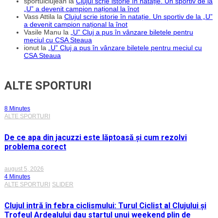
sportulclujean
la
Clujul scrie istorie în natație. Un sportiv de la
„U” a devenit campion național la înot
Vass Attila
la
Clujul scrie istorie în natație. Un sportiv de la „U”
a devenit campion național la înot
Vasile Manu
la
„U” Cluj a pus în vânzare biletele pentru
meciul cu CSA Steaua
ionut
la
„U” Cluj a pus în vânzare biletele pentru meciul cu
CSA Steaua
ALTE SPORTURI
8 Minutes
ALTE SPORTURI
De ce apa din jacuzzi este lăptoasă și cum rezolvi
problema corect
august 5, 2026
4 Minutes
ALTE SPORTURI
SLIDER
Clujul intră în febra ciclismului: Turul Ciclist al Clujului și
Trofeul Ardealului dau startul unui weekend plin de