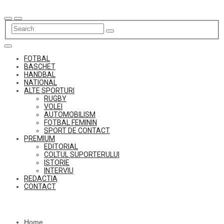
Skip
to
content
FOTBAL
BASCHET
HANDBAL
NATIONAL
ALTE SPORTURI
RUGBY
VOLEI
AUTOMOBILISM
FOTBAL FEMININ
SPORT DE CONTACT
PREMIUM
EDITORIAL
COLTUL SUPORTERULUI
ISTORIE
INTERVIU
REDACTIA
CONTACT
Home