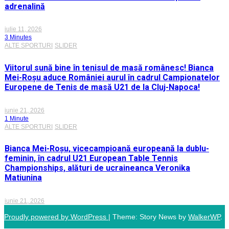
adrenalină
iulie 11, 2026
3 Minutes
ALTE SPORTURI
SLIDER
Viitorul sună bine în tenisul de masă românesc! Bianca
Mei-Roșu aduce României aurul în cadrul Campionatelor
Europene de Tenis de masă U21 de la Cluj-Napoca!
iunie 21, 2026
1 Minute
ALTE SPORTURI
SLIDER
Bianca Mei-Roșu, vicecampioană europeană la dublu-
feminin, în cadrul U21 European Table Tennis
Championships, alături de ucraineanca Veronika
Matiunina
iunie 21, 2026
Proudly powered by WordPress
|
Theme: Story News by
WalkerWP
.