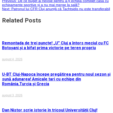
Navigare
Previous:
De ce buget ai nevoie pentru a-ți echipa complet casa cu
WhatsApp
echipamente sportive și a nu mai merge la sală?
Next:
Patronul lui CFR Cluj anunță că Tachtsidis nu este transferabil
în
Related Posts
articole
Remontada de trei puncte! „U” Cluj a întors meciul cu FC
Botoșani și a bifat prima victorie pe teren propriu
august 4, 2026
U-BT Cluj-Napoca începe pregătirea pentru noul sezon și
sună adunarea! Amicale tari cu echipe din
România,Turcia și Grecia
august 3, 2026
Dan Nistor scrie istorie în tricoul Universității Cluj!