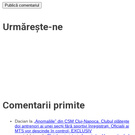
Urmărește-ne
Comentarii primite
Dacian
la
„Anomaliile” din CSM Cluj-Napoca. Clubul plătește
doi antrenori ai unei secții fără sportivi înregistrați. Oficialii ai
MTS vor descinde în control- EXCLUSIV