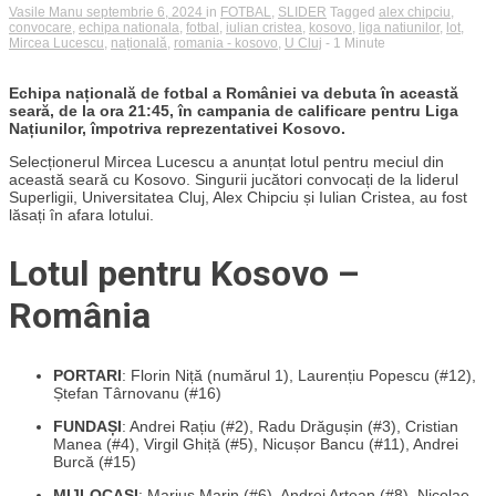
Vasile Manu
septembrie 6, 2024
in
FOTBAL
,
SLIDER
Tagged
alex chipciu
,
convocare
,
echipa nationala
,
fotbal
,
iulian cristea
,
kosovo
,
liga natiunilor
,
lot
,
Mircea Lucescu
,
națională
,
romania - kosovo
,
U Cluj
- 1 Minute
Echipa națională de fotbal a României va debuta în această
seară, de la ora 21:45, în campania de calificare pentru Liga
Națiunilor, împotriva reprezentativei Kosovo.
Selecționerul Mircea Lucescu a anunțat lotul pentru meciul din
această seară cu Kosovo. Singurii jucători convocați de la liderul
Superligii, Universitatea Cluj, Alex Chipciu și Iulian Cristea, au fost
lăsați în afara lotului.
Lotul pentru Kosovo –
România
PORTARI
: Florin Niță (numărul 1), Laurențiu Popescu (#12),
Ștefan Târnovanu (#16)
FUNDAȘI
: Andrei Rațiu (#2), Radu Drăgușin (#3), Cristian
Manea (#4), Virgil Ghiță (#5), Nicușor Bancu (#11), Andrei
Burcă (#15)
MIJLOCAȘI
: Marius Marin (#6), Andrei Artean (#8), Nicolae