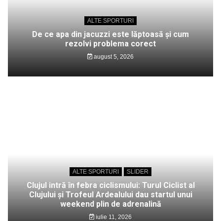
ALTE SPORTURI
De ce apa din jacuzzi este lăptoasă și cum
rezolvi problema corect
august 5, 2026
ALTE SPORTURI
SLIDER
Clujul intră în febra ciclismului: Turul Ciclist al
Clujului și Trofeul Ardealului dau startul unui
weekend plin de adrenalină
iulie 11, 2026