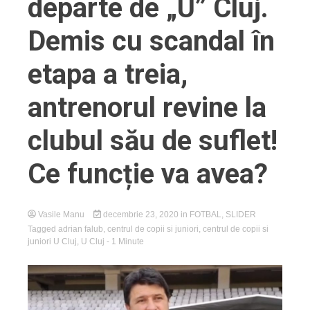
departe de „U” Cluj.
Demis cu scandal în
etapa a treia,
antrenorul revine la
clubul său de suflet!
Ce funcție va avea?
Vasile Manu
decembrie 23, 2020
in
FOTBAL
,
SLIDER
Tagged
adrian falub
,
centrul de copii si juniori
,
centrul de copii si
juniori U Cluj
,
U Cluj
- 1 Minute