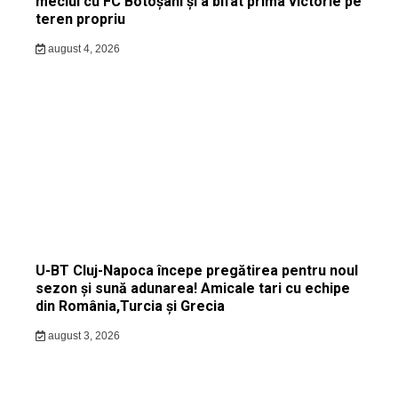
meciul cu FC Botoșani și a bifat prima victorie pe
teren propriu
august 4, 2026
U-BT Cluj-Napoca începe pregătirea pentru noul
sezon și sună adunarea! Amicale tari cu echipe
din România,Turcia și Grecia
august 3, 2026