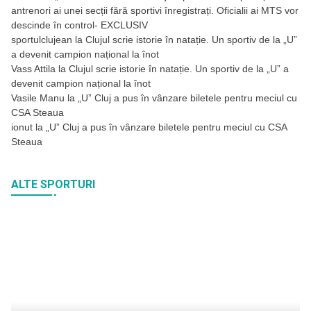
antrenori ai unei secții fără sportivi înregistrați. Oficialii ai MTS vor
descinde în control- EXCLUSIV
sportulclujean
la
Clujul scrie istorie în natație. Un sportiv de la „U”
a devenit campion național la înot
Vass Attila
la
Clujul scrie istorie în natație. Un sportiv de la „U” a
devenit campion național la înot
Vasile Manu
la
„U” Cluj a pus în vânzare biletele pentru meciul cu
CSA Steaua
ionut
la
„U” Cluj a pus în vânzare biletele pentru meciul cu CSA
Steaua
ALTE SPORTURI