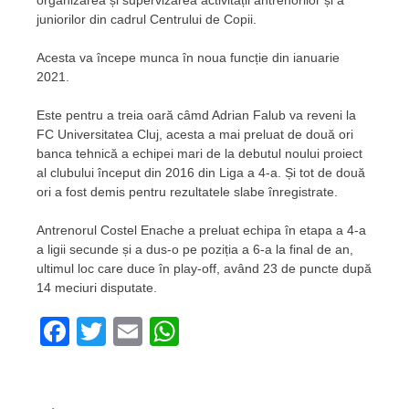
organizarea și supervizarea activității antrenorilor și a
juniorilor din cadrul Centrului de Copii.
Acesta va începe munca în noua funcție din ianuarie
2021.
Este pentru a treia oară câmd Adrian Falub va reveni la
FC Universitatea Cluj, acesta a mai preluat de două ori
banca tehnică a echipei mari de la debutul noului proiect
al clubului început din 2016 din Liga a 4-a. Și tot de două
ori a fost demis pentru rezultatele slabe înregistrate.
Antrenorul Costel Enache a preluat echipa în etapa a 4-a
a ligii secunde și a dus-o pe poziția a 6-a la final de an,
ultimul loc care duce în play-off, având 23 de puncte după
14 meciuri disputate.
Facebook
Twitter
Email
WhatsApp
Navigare