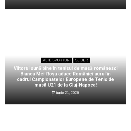
ALTE SPORTURI
SLIDER
Viitorul sună bine în tenisul de masă românesc!
Bianca Mei-Roșu aduce României aurul în
cadrul Campionatelor Europene de Tenis de
masă U21 de la Cluj-Napoca!
iunie 21, 2026