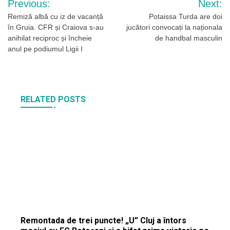
Previous:
Next:
în
Remiză albă cu iz de vacanță
Potaissa Turda are doi
în Gruia. CFR și Craiova s-au
jucători convocați la naționala
articole
anihilat reciproc și încheie
de handbal masculin
anul pe podiumul Ligii I
RELATED POSTS
Remontada de trei puncte! „U” Cluj a întors