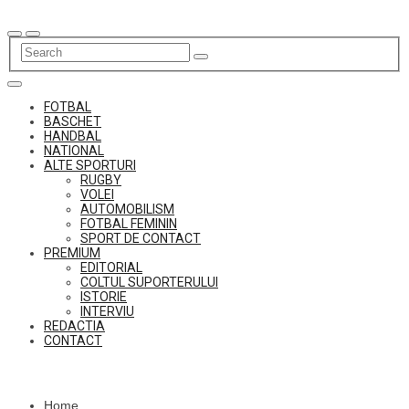
Skip
to
content
FOTBAL
BASCHET
HANDBAL
NATIONAL
ALTE SPORTURI
RUGBY
VOLEI
AUTOMOBILISM
FOTBAL FEMININ
SPORT DE CONTACT
PREMIUM
EDITORIAL
COLTUL SUPORTERULUI
ISTORIE
INTERVIU
REDACTIA
CONTACT
Home