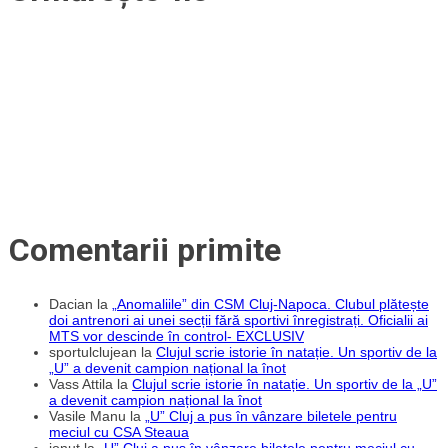
fotbal
din
Brașov
a
semnat
cu
„U”
Cluj
primul
contract
de
profesionist
Comentarii primite
Dacian
la
„Anomaliile” din CSM Cluj-Napoca. Clubul plătește
doi antrenori ai unei secții fără sportivi înregistrați. Oficialii ai
MTS vor descinde în control- EXCLUSIV
sportulclujean
la
Clujul scrie istorie în natație. Un sportiv de la
„U” a devenit campion național la înot
Vass Attila
la
Clujul scrie istorie în natație. Un sportiv de la „U”
a devenit campion național la înot
Vasile Manu
la
„U” Cluj a pus în vânzare biletele pentru
meciul cu CSA Steaua
ionut
la
„U” Cluj a pus în vânzare biletele pentru meciul cu