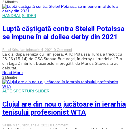
2 Minutes
Veteranul
Hoban
aduce
victoria
HANDBAL
SLIDER
pentru
CFR
Luptă câștigată contra Stelei! Potaissa
in
extremis
se impune în al doilea derby din 2021
on
Bucsi Krisztian
februarie 4, 2021
0 Comment
Luptă
La o zi după remiza cu Timișoara, AHC Potaissa Turda a trecut cu
câștigată
28-26 (15-14) de CSA Steaua București, în derby-ul rundei a 17-a
contra
din Liga Zimbrilor. Bucureștenii pregătiți de Marius Stavrositu au
Stelei!
debutat...
Potaissa
Read More
se
2 Minutes
impune
în
al
doilea
ALTE SPORTURI
SLIDER
derby
din
2021
Clujul are din nou o jucătoare în ierarhia
tenisului profesionist WTA
on
Vasile Manu
februarie 4, 2021
0 Comment
Clujul