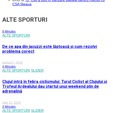
CSA Steaua
ALTE SPORTURI
8 Minutes
ALTE SPORTURI
De ce apa din jacuzzi este lăptoasă și cum rezolvi
problema corect
august 5, 2026
4 Minutes
ALTE SPORTURI
SLIDER
Clujul intră în febra ciclismului: Turul Ciclist al Clujului și
Trofeul Ardealului dau startul unui weekend plin de
adrenalină
iulie 11, 2026
3 Minutes
ALTE SPORTURI
SLIDER