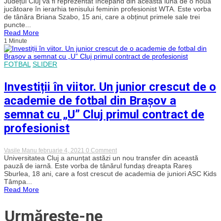
Județul Cluj va fi reprezentat începând din această lună de o nouă
are
jucătoare în ierarhia tenisului feminin profesionist WTA. Este vorba
din
de tânăra Briana Szabo, 15 ani, care a obținut primele sale trei
nou
puncte...
o
Read More
jucătoare
1 Minute
în
ierarhia
tenisului
profesionist
FOTBAL
SLIDER
WTA
Investiții în viitor. Un junior crescut de o
academie de fotbal din Brașov a
semnat cu „U” Cluj primul contract de
profesionist
on
Vasile Manu
februarie 4, 2021
0 Comment
Investiții
Universitatea Cluj a anunțat astăzi un nou transfer din această
în
pauză de iarnă. Este vorba de tânărul fundaș dreapta Rareș
viitor.
Sburlea, 18 ani, care a fost crescut de academia de juniori ASC Kids
Un
Tâmpa...
junior
Read More
crescut
de
o
Urmărește-ne
academie
de