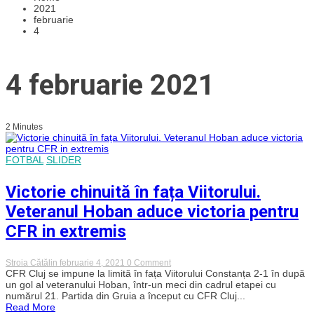
2021
februarie
4
4 februarie 2021
2 Minutes
FOTBAL
SLIDER
Victorie chinuită în fața Viitorului.
Veteranul Hoban aduce victoria pentru
CFR in extremis
on
Stroia Cătălin
februarie 4, 2021
0 Comment
Victorie
CFR Cluj se impune la limită în fața Viitorului Constanța 2-1 în după
chinuită
un gol al veteranului Hoban, într-un meci din cadrul etapei cu
în
numărul 21. Partida din Gruia a început cu CFR Cluj...
fața
Read More
Viitorului.