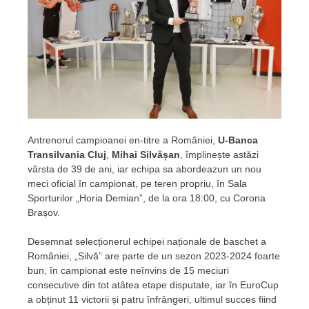
Antrenorul campioanei en-titre a României,
U-Banca
Transilvania Cluj
,
Mihai Silvășan
, împlinește astăzi
vârsta de 39 de ani, iar echipa sa abordeazun un nou
meci oficial în campionat, pe teren propriu, în Sala
Sporturilor „Horia Demian”, de la ora 18:00, cu Corona
Brașov.
Desemnat selecționerul echipei naționale de baschet a
României, „Silvă” are parte de un sezon 2023-2024 foarte
bun, în campionat este neînvins de 15 meciuri
consecutive din tot atâtea etape disputate, iar în EuroCup
a obținut 11 victorii și patru înfrângeri, ultimul succes fiind