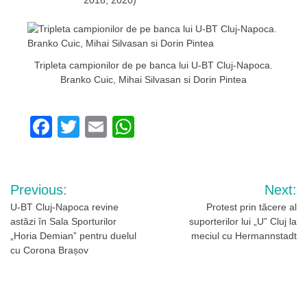
Tripleta campionilor de pe banca lui U-BT Cluj-Napoca.
Branko Cuic, Mihai Silvasan si Dorin Pintea
Facebook
Twitter
Email
WhatsApp
Navigare
Previous:
Next:
în
U-BT Cluj-Napoca revine
Protest prin tăcere al
astăzi în Sala Sporturilor
suporterilor lui „U” Cluj la
articole
„Horia Demian” pentru duelul
meciul cu Hermannstadt
cu Corona Brașov