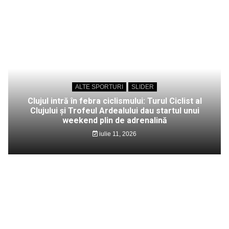
ALTE SPORTURI
SLIDER
Clujul intră în febra ciclismului: Turul Ciclist al
Clujului și Trofeul Ardealului dau startul unui
weekend plin de adrenalină
iulie 11, 2026