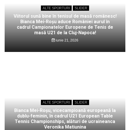
ALTE SPORTURI
SLIDER
Viitorul sună bine în tenisul de masă românesc!
Bianca Mei-Roșu aduce României aurul în
cadrul Campionatelor Europene de Tenis de
masă U21 de la Cluj-Napoca!
iunie 21, 2026
ALTE SPORTURI
SLIDER
Bianca Mei-Roșu, vicecampioană europeană la
dublu-feminin, în cadrul U21 European Table
Tennis Championships, alături de ucraineanca
Veronika Matiunina