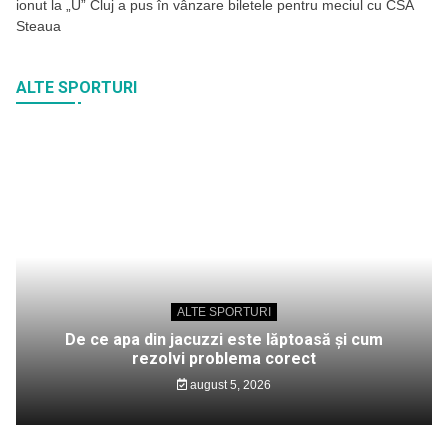
ionut
la
„U” Cluj a pus în vânzare biletele pentru meciul cu CSA
Steaua
ALTE SPORTURI
ALTE SPORTURI
De ce apa din jacuzzi este lăptoasă și cum
rezolvi problema corect
august 5, 2026