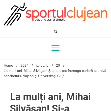
Skip
to
content
Home
2024
ianuarie
20
La mulți ani, Mihai Silvășan! Și-a dedicat întreaga carieră sportivă
baschetului clujean și Universității Cluj!
La mulți ani, Mihai
Silvășan! Și-a