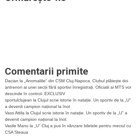
Comentarii primite
Dacian
la
„Anomaliile” din CSM Cluj-Napoca. Clubul plătește doi
antrenori ai unei secții fără sportivi înregistrați. Oficialii ai MTS vor
descinde în control- EXCLUSIV
sportulclujean
la
Clujul scrie istorie în natație. Un sportiv de la „U”
a devenit campion național la înot
Vass Attila
la
Clujul scrie istorie în natație. Un sportiv de la „U” a
devenit campion național la înot
Vasile Manu
la
„U” Cluj a pus în vânzare biletele pentru meciul cu
CSA Steaua