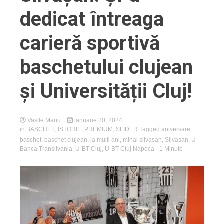
dedicat întreaga
carieră sportivă
baschetului clujean
și Universității Cluj!
Vasile Manu
ianuarie 20, 2024
in
BASCHET
,
ISTORIE
,
PREMIUM
,
SLIDER
Tagged
aniversare
,
baschet
,
baschet clujean
,
la multi ani
,
mihai silvasan
,
Silvasan
,
U-
Banca Transilvania
,
U-BT Cluj
,
U-BT Cluj Napoca
- 1 Minute