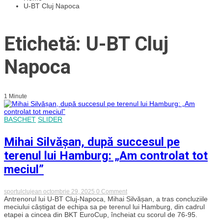
U-BT Cluj Napoca
Etichetă: U-BT Cluj
Napoca
1 Minute
BASCHET
SLIDER
Mihai Silvășan, după succesul pe
terenul lui Hamburg: „Am controlat tot
meciul”
on
sportulclujean
octombrie 29, 2025
0 Comment
Mihai
Antrenorul lui U-BT Cluj-Napoca, Mihai Silvășan, a tras concluziile
Silvășan,
meciului câștigat de echipa sa pe terenul lui Hamburg, din cadrul
după
etapei a cincea din BKT EuroCup, încheiat cu scorul de 76-95.
succesul