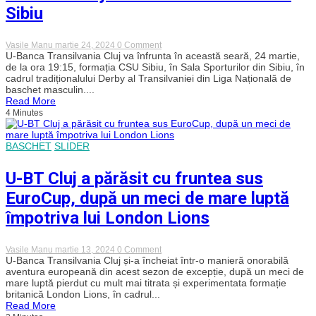
cu
Sibiu
Dinamo
on
Vasile Manu
martie 24, 2024
0 Comment
Derby-
U-Banca Transilvania Cluj va înfrunta în această seară, 24 martie,
ul
de la ora 19:15, formația CSU Sibiu, în Sala Sporturilor din Sibiu, în
Transilvaniei
cadrul tradiționalului Derby al Transilvaniei din Liga Națională de
la
baschet masculin....
baschet
Read More
masculin
4 Minutes
se
joacă
în
această
BASCHET
SLIDER
seară
la
Sibiu
U-BT Cluj a părăsit cu fruntea sus
EuroCup, după un meci de mare luptă
împotriva lui London Lions
on
Vasile Manu
martie 13, 2024
0 Comment
U-
U-Banca Transilvania Cluj și-a încheiat într-o manieră onorabilă
BT
aventura europeană din acest sezon de excepție, după un meci de
Cluj
mare luptă pierdut cu mult mai titrata și experimentata formație
a
britanică London Lions, în cadrul...
părăsit
Read More
cu