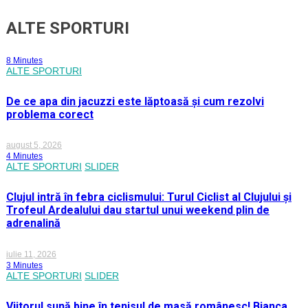
ALTE SPORTURI
8 Minutes
ALTE SPORTURI
De ce apa din jacuzzi este lăptoasă și cum rezolvi
problema corect
august 5, 2026
4 Minutes
ALTE SPORTURI
SLIDER
Clujul intră în febra ciclismului: Turul Ciclist al Clujului și
Trofeul Ardealului dau startul unui weekend plin de
adrenalină
iulie 11, 2026
3 Minutes
ALTE SPORTURI
SLIDER
Viitorul sună bine în tenisul de masă românesc! Bianca