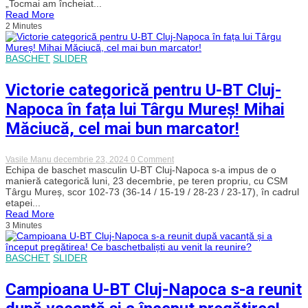
„Tocmai am încheiat...
pe
Read More
terenul
2 Minutes
lui
Hamburg:
„Am
controlat
BASCHET
SLIDER
tot
meciul”
Victorie categorică pentru U-BT Cluj-
Napoca în fața lui Târgu Mureș! Mihai
Măciucă, cel mai bun marcator!
on
Vasile Manu
decembrie 23, 2024
0 Comment
Victorie
Echipa de baschet masculin U-BT Cluj-Napoca s-a impus de o
categorică
manieră categorică luni, 23 decembrie, pe teren propriu, cu CSM
pentru
Târgu Mureș, scor 102-73 (36-14 / 15-19 / 28-23 / 23-17), în cadrul
U-
etapei...
BT
Read More
Cluj-
3 Minutes
Napoca
în
fața
lui
BASCHET
SLIDER
Târgu
Mureș!
Mihai
Campioana U-BT Cluj-Napoca s-a reunit
Măciucă,
cel