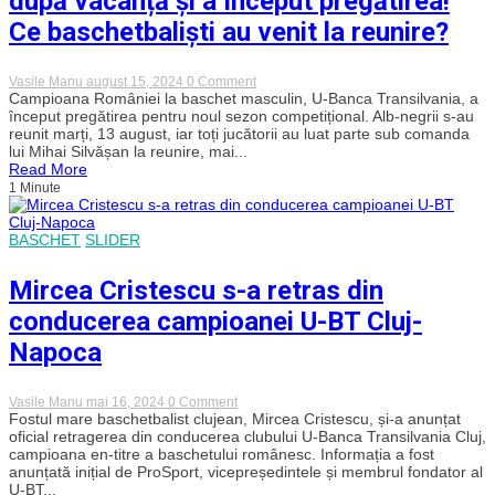
după vacanță și a început pregătirea!
mai
bun
Ce baschetbaliști au venit la reunire?
marcator!
on
Vasile Manu
august 15, 2024
0 Comment
Campioana
Campioana României la baschet masculin, U-Banca Transilvania, a
U-
început pregătirea pentru noul sezon competițional. Alb-negrii s-au
BT
reunit marți, 13 august, iar toți jucătorii au luat parte sub comanda
Cluj-
lui Mihai Silvășan la reunire, mai...
Napoca
Read More
s-
1 Minute
a
reunit
după
vacanță
BASCHET
SLIDER
și
a
început
Mircea Cristescu s-a retras din
pregătirea!
Ce
conducerea campioanei U-BT Cluj-
baschetbaliști
au
Napoca
venit
la
reunire?
on
Vasile Manu
mai 16, 2024
0 Comment
Mircea
Fostul mare baschetbalist clujean, Mircea Cristescu, și-a anunțat
Cristescu
oficial retragerea din conducerea clubului U-Banca Transilvania Cluj,
s-
campioana en-titre a baschetului românesc. Informația a fost
a
anunțată inițial de ProSport, vicepreședintele și membrul fondator al
retras
U-BT...
din