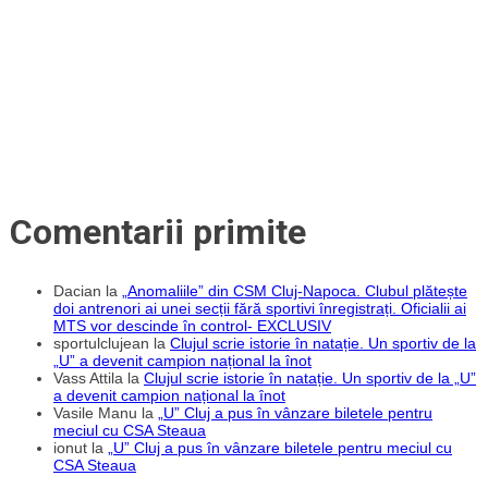
clară
cu
CSM
Constanța
Comentarii primite
Dacian
la
„Anomaliile” din CSM Cluj-Napoca. Clubul plătește
doi antrenori ai unei secții fără sportivi înregistrați. Oficialii ai
MTS vor descinde în control- EXCLUSIV
sportulclujean
la
Clujul scrie istorie în natație. Un sportiv de la
„U” a devenit campion național la înot
Vass Attila
la
Clujul scrie istorie în natație. Un sportiv de la „U”
a devenit campion național la înot
Vasile Manu
la
„U” Cluj a pus în vânzare biletele pentru
meciul cu CSA Steaua
ionut
la
„U” Cluj a pus în vânzare biletele pentru meciul cu
CSA Steaua