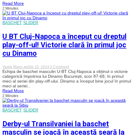
Read More
conducerea
campioanei
2 Minutes
U-
BT
Cluj-
BASCHET
SLIDER
Napoca
U BT Cluj-Napoca a început cu dreptul
play-off-ul! Victorie clară în primul joc
cu Dinamo
on
Vasile Manu
aprilie 10, 2024
0 Comment
U
Echipa de baschet masculin U-BT Cluj-Napoca a obținut o victorie
BT
categorică împotriva lui Dinamo București, scor 87-68, în primul
Cluj-
meci al seriei din play-off-ului. Dinamo a început bine jocul în primul
Napoca
meci al seriei...
a
Read More
început
2 Minutes
cu
dreptul
play-
off-
BASCHET
SLIDER
ul!
Victorie
clară
Derby-ul Transilvaniei la baschet
în
primul
masculin se joacă în această seară la
joc