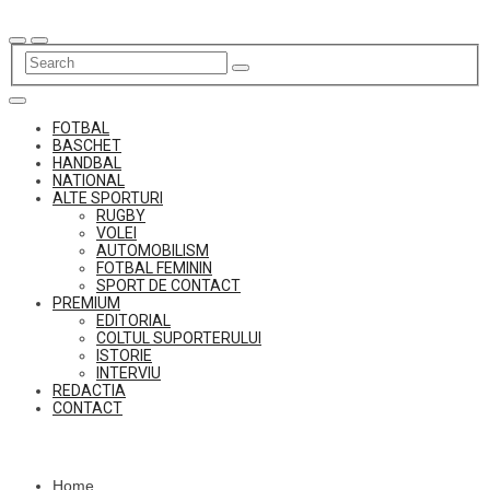
Skip
to
content
FOTBAL
BASCHET
HANDBAL
NATIONAL
ALTE SPORTURI
RUGBY
VOLEI
AUTOMOBILISM
FOTBAL FEMININ
SPORT DE CONTACT
PREMIUM
EDITORIAL
COLTUL SUPORTERULUI
ISTORIE
INTERVIU
REDACTIA
CONTACT
Home