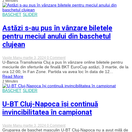
2 Minutes
fruntea
sus
EuroCup,
după
BASCHET
SLIDER
un
meci
de
Astăzi s-au pus în vânzare biletele
mare
luptă
pentru meciul anului din baschetul
împotriva
lui
clujean
London
Lions
on
Vasile Manu
martie 3, 2024
0 Comment
Astăzi
U-Banca Transilvania Cluj a pus în vânzare online biletele pentru
s-
meciurile din sferturile de finală BKT EuroCup astăzi, 3 martie, de la
au
ora 12:00, în Fan Zone. Partida va avea loc în data de 12...
pus
Read More
în
2 Minutes
vânzare
biletele
BASCHET
SLIDER
pentru
meciul
anului
U-BT Cluj-Napoca își continuă
din
baschetul
invincibilitatea în campionat
clujean
on
Vasile Manu
martie 3, 2024
0 Comment
U-
Gruparea de baschet masculin U-BT Cluj-Napoca nu a avut milă de