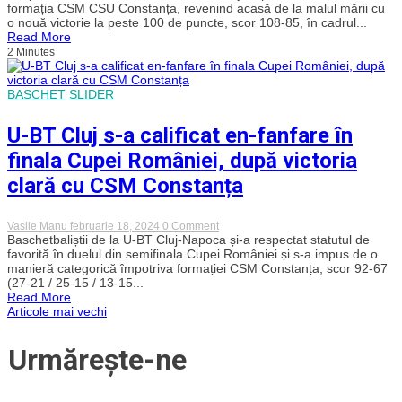
BT
formația CSM CSU Constanța, revenind acasă de la malul mării cu
Cluj-
o nouă victorie la peste 100 de puncte, scor 108-85, în cadrul...
Napoca
Read More
își
2 Minutes
continuă
invincibilitatea
în
campionat
BASCHET
SLIDER
U-BT Cluj s-a calificat en-fanfare în
finala Cupei României, după victoria
clară cu CSM Constanța
on
Vasile Manu
februarie 18, 2024
0 Comment
U-
Baschetbaliștii de la U-BT Cluj-Napoca și-a respectat statutul de
BT
favorită în duelul din semifinala Cupei României și s-a impus de o
Cluj
manieră categorică împotriva formației CSM Constanța, scor 92-67
s-
(27-21 / 25-15 / 13-15...
a
Read More
calificat
Navigare
Articole mai vechi
en-
fanfare
în
în
Urmărește-ne
finala
Cupei
României,
articole
după
victoria