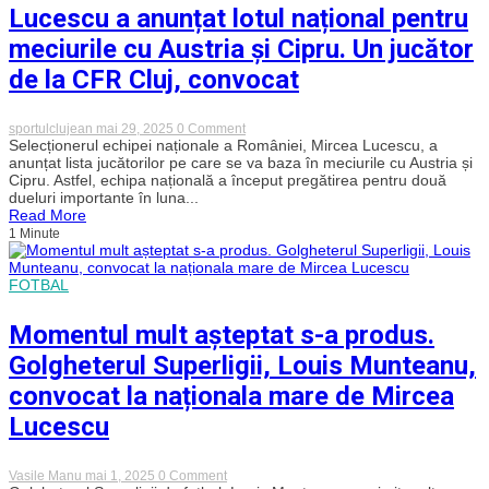
Lucescu a anunțat lotul național pentru
meciurile cu Austria și Cipru. Un jucător
de la CFR Cluj, convocat
on
sportulclujean
mai 29, 2025
0 Comment
Lucescu
Selecționerul echipei naționale a României, Mircea Lucescu, a
a
anunțat lista jucătorilor pe care se va baza în meciurile cu Austria și
anunțat
Cipru. Astfel, echipa națională a început pregătirea pentru două
lotul
dueluri importante în luna...
național
Read More
pentru
1 Minute
meciurile
cu
Austria
și
FOTBAL
Cipru.
Un
jucător
Momentul mult așteptat s-a produs.
de
la
Golgheterul Superligii, Louis Munteanu,
CFR
Cluj,
convocat la naționala mare de Mircea
convocat
Lucescu
on
Vasile Manu
mai 1, 2025
0 Comment