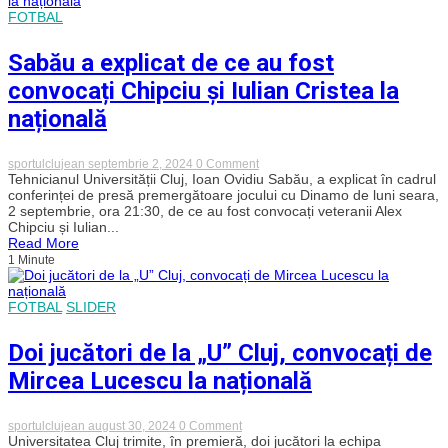
lăsați
FOTBAL
în
afara
lotului
Sabău a explicat de ce au fost
pentru
meciul
convocați Chipciu și Iulian Cristea la
cu
Kosovo
națională
on
sportulclujean
septembrie 2, 2024
0 Comment
Sabău
Tehnicianul Universității Cluj, Ioan Ovidiu Sabău, a explicat în cadrul
a
conferinței de presă premergătoare jocului cu Dinamo de luni seara,
explicat
2 septembrie, ora 21:30, de ce au fost convocați veteranii Alex
de
Chipciu și Iulian...
ce
Read More
au
1 Minute
fost
convocați
Chipciu
și
FOTBAL
SLIDER
Iulian
Cristea
la
Doi jucători de la „U” Cluj, convocați de
națională
Mircea Lucescu la națională
on
sportulclujean
august 30, 2024
0 Comment
Doi
Universitatea Cluj trimite, în premieră, doi jucători la echipa