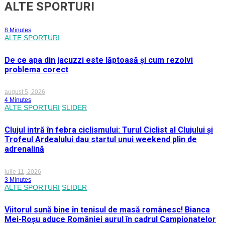
ALTE SPORTURI
8 Minutes
ALTE SPORTURI
De ce apa din jacuzzi este lăptoasă și cum rezolvi
problema corect
august 5, 2026
4 Minutes
ALTE SPORTURI
SLIDER
Clujul intră în febra ciclismului: Turul Ciclist al Clujului și
Trofeul Ardealului dau startul unui weekend plin de
adrenalină
iulie 11, 2026
3 Minutes
ALTE SPORTURI
SLIDER
Viitorul sună bine în tenisul de masă românesc! Bianca
Mei-Roșu aduce României aurul în cadrul Campionatelor