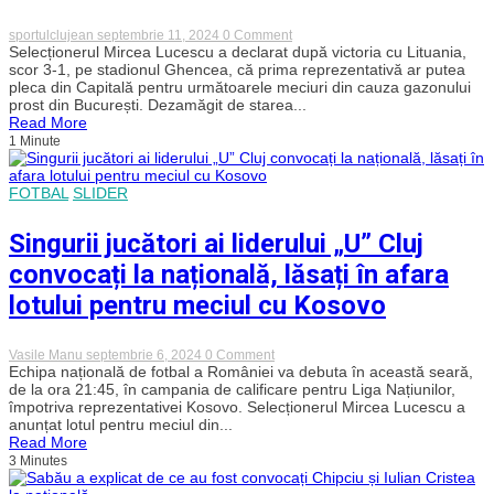
on
sportulclujean
septembrie 11, 2024
0 Comment
Lucescu
Selecționerul Mircea Lucescu a declarat după victoria cu Lituania,
ar
scor 3-1, pe stadionul Ghencea, că prima reprezentativă ar putea
putea
pleca din Capitală pentru următoarele meciuri din cauza gazonului
readuce
prost din București. Dezamăgit de starea...
naționala
Read More
la
1 Minute
Cluj-
Napoca
FOTBAL
SLIDER
Singurii jucători ai liderului „U” Cluj
convocați la națională, lăsați în afara
lotului pentru meciul cu Kosovo
on
Vasile Manu
septembrie 6, 2024
0 Comment
Singurii
Echipa națională de fotbal a României va debuta în această seară,
jucători
de la ora 21:45, în campania de calificare pentru Liga Națiunilor,
ai
împotriva reprezentativei Kosovo. Selecționerul Mircea Lucescu a
liderului
anunțat lotul pentru meciul din...
„U”
Read More
Cluj
3 Minutes
convocați
la
națională,