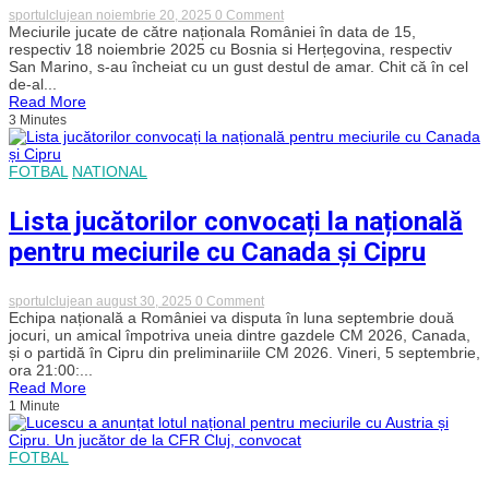
on
sportulclujean
noiembrie 20, 2025
0 Comment
„Oamenii
Meciurile jucate de către naționala României în data de 15,
ăștia
respectiv 18 noiembrie 2025 cu Bosnia si Herțegovina, respectiv
nu
San Marino, s-au încheiat cu un gust destul de amar. Chit că în cel
țin
de-al...
cu
Read More
echipa
3 Minutes
națională”.
O
repriză
de
FOTBAL
NATIONAL
vis
urmată
doar
Lista jucătorilor convocați la națională
de
dezamăgiri
pentru meciurile cu Canada și Cipru
și
rezultate
fără
on
sportulclujean
august 30, 2025
0 Comment
însemnătate.
Lista
Echipa națională a României va disputa în luna septembrie două
REZUMATUL
jucătorilor
jocuri, un amical împotriva uneia dintre gazdele CM 2026, Canada,
ultimelor
convocați
două
și o partidă în Cipru din preliminariile CM 2026. Vineri, 5 septembrie,
la
meciuri
ora 21:00:...
națională
ale
Read More
pentru
naționalei
1 Minute
meciurile
României
cu
Canada
și
FOTBAL
Cipru