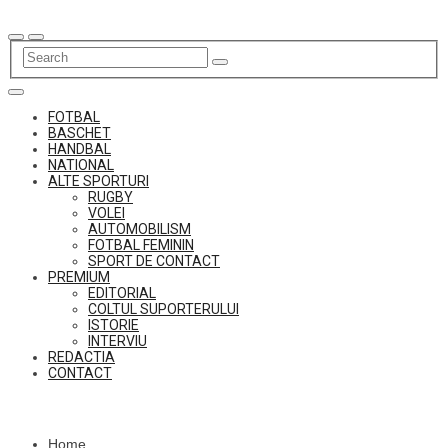
Skip
to
content
FOTBAL
BASCHET
HANDBAL
NATIONAL
ALTE SPORTURI
RUGBY
VOLEI
AUTOMOBILISM
FOTBAL FEMININ
SPORT DE CONTACT
PREMIUM
EDITORIAL
COLTUL SUPORTERULUI
ISTORIE
INTERVIU
REDACTIA
CONTACT
Home