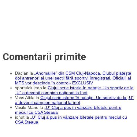
Comentarii primite
Dacian
la
„Anomaliile” din CSM Cluj-Napoca. Clubul plătește
doi antrenori ai unei secții fără sportivi înregistrați. Oficialii ai
MTS vor descinde în control- EXCLUSIV
sportulclujean
la
Clujul scrie istorie în natație. Un sportiv de la
„U” a devenit campion național la înot
Vass Attila
la
Clujul scrie istorie în natație. Un sportiv de la „U”
a devenit campion național la înot
Vasile Manu
la
„U” Cluj a pus în vânzare biletele pentru
meciul cu CSA Steaua
ionut
la
„U” Cluj a pus în vânzare biletele pentru meciul cu
CSA Steaua