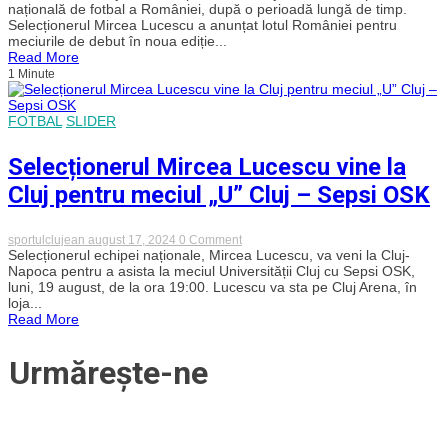
jucători
națională de fotbal a României, după o perioadă lungă de timp.
de
Selecționerul Mircea Lucescu a anunțat lotul României pentru
la
meciurile de debut în noua ediție...
„U”
Read More
Cluj,
1 Minute
convocați
de
Mircea
Lucescu
FOTBAL
SLIDER
la
națională
Selecționerul Mircea Lucescu vine la
Cluj pentru meciul „U” Cluj – Sepsi OSK
on
sportulclujean
august 17, 2024
0 Comment
Selecționerul
Selecționerul echipei naționale, Mircea Lucescu, va veni la Cluj-
Mircea
Napoca pentru a asista la meciul Universității Cluj cu Sepsi OSK,
Lucescu
luni, 19 august, de la ora 19:00. Lucescu va sta pe Cluj Arena, în
vine
loja...
la
Read More
Cluj
pentru
meciul
Urmărește-ne
„U”
Cluj
–
Sepsi
OSK