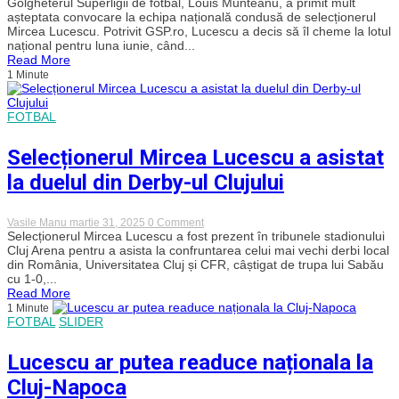
Momentul
Golgheterul Superligii de fotbal, Louis Munteanu, a primit mult
mult
așteptata convocare la echipa națională condusă de selecționerul
așteptat
Mircea Lucescu. Potrivit GSP.ro, Lucescu a decis să îl cheme la lotul
s-
național pentru luna iunie, când...
a
Read More
produs.
1 Minute
Golgheterul
Superligii,
Louis
Munteanu,
FOTBAL
convocat
la
naționala
Selecționerul Mircea Lucescu a asistat
mare
de
la duelul din Derby-ul Clujului
Mircea
Lucescu
on
Vasile Manu
martie 31, 2025
0 Comment
Selecționerul
Selecționerul Mircea Lucescu a fost prezent în tribunele stadionului
Mircea
Cluj Arena pentru a asista la confruntarea celui mai vechi derbi local
Lucescu
din România, Universitatea Cluj și CFR, câștigat de trupa lui Sabău
a
cu 1-0,...
asistat
Read More
la
1 Minute
duelul
FOTBAL
SLIDER
din
Derby-
ul
Lucescu ar putea readuce naționala la
Clujului
Cluj-Napoca