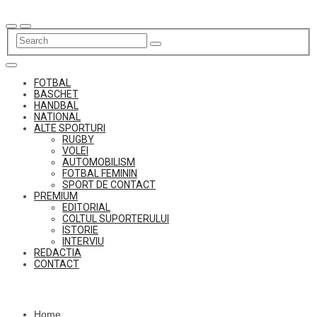
Skip
to
content
FOTBAL
BASCHET
HANDBAL
NATIONAL
ALTE SPORTURI
RUGBY
VOLEI
AUTOMOBILISM
FOTBAL FEMININ
SPORT DE CONTACT
PREMIUM
EDITORIAL
COLTUL SUPORTERULUI
ISTORIE
INTERVIU
REDACTIA
CONTACT
Home