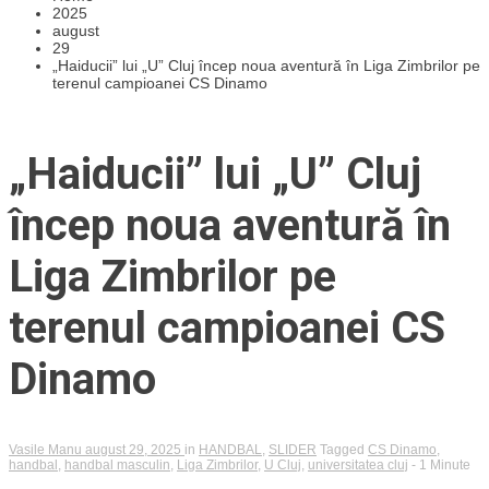
2025
august
29
„Haiducii” lui „U” Cluj încep noua aventură în Liga Zimbrilor pe
terenul campioanei CS Dinamo
„Haiducii” lui „U” Cluj
încep noua aventură în
Liga Zimbrilor pe
terenul campioanei CS
Dinamo
Vasile Manu
august 29, 2025
in
HANDBAL
,
SLIDER
Tagged
CS Dinamo
,
handbal
,
handbal masculin
,
Liga Zimbrilor
,
U Cluj
,
universitatea cluj
- 1 Minute