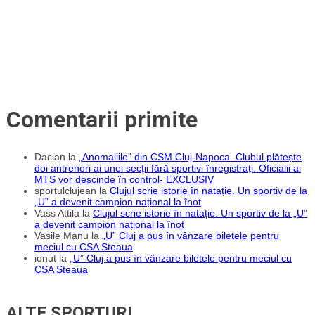
Comentarii primite
Dacian
la
„Anomaliile” din CSM Cluj-Napoca. Clubul plătește
doi antrenori ai unei secții fără sportivi înregistrați. Oficialii ai
MTS vor descinde în control- EXCLUSIV
sportulclujean
la
Clujul scrie istorie în natație. Un sportiv de la
„U” a devenit campion național la înot
Vass Attila
la
Clujul scrie istorie în natație. Un sportiv de la „U”
a devenit campion național la înot
Vasile Manu
la
„U” Cluj a pus în vânzare biletele pentru
meciul cu CSA Steaua
ionut
la
„U” Cluj a pus în vânzare biletele pentru meciul cu
CSA Steaua
ALTE SPORTURI