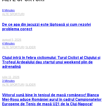
8 Minutes
ALTE SPORTURI
De ce apa din jacuzzi este lăptoasă și cum rezolvi
problema corect
august 5, 2026
4 Minutes
ALTE SPORTURI
SLIDER
Clujul intră în febra ciclismului: Turul Ciclist al Clujului și
Trofeul Ardealului dau startul unui weekend plin de
adrenalină
iulie 11, 2026
3 Minutes
ALTE SPORTURI
SLIDER
Viitorul sună bine în tenisul de masă românesc! Bianca
Mei-Roșu aduce României aurul în cadrul Campionatelor
Europene de Tenis de masă U21 de la Cluj-Napoca!