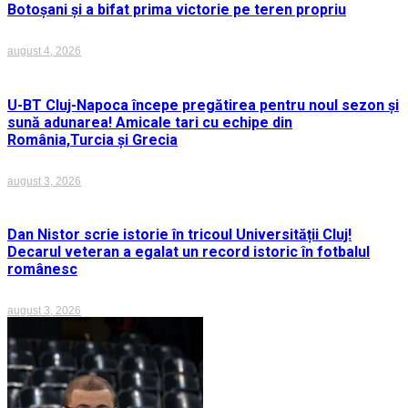
Botoșani și a bifat prima victorie pe teren propriu
august 4, 2026
U-BT Cluj-Napoca începe pregătirea pentru noul sezon și
sună adunarea! Amicale tari cu echipe din
România,Turcia și Grecia
august 3, 2026
Dan Nistor scrie istorie în tricoul Universității Cluj!
Decarul veteran a egalat un record istoric în fotbalul
românesc
august 3, 2026