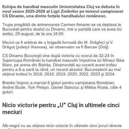
Echipa de handbal masculin Universitatea Cluj va debuta în
noul sezon 2025-2026 al Ligii Zimbrilor pe terenul campioanei
CS Dinamo, una dintre forțele handbalului românesc.
Trupa pregătită de antrenoarea Carmen Amariei se va deplasa la
București pentru duelul cu Dinamo, într-o partidă care va avea loc
astăzi, 29 august, de la ora 18:00.
Meciul va fi arbitrat de o brigadă formată din M. Drăghici și V.
Drăguț (județul Vrancea), iar observator va fi Barcan (Dolj).
CS Dinamo Bucureşti vine după victoria cu scorul de 32-24 în
Supercupa României la handbal masculin împotriva lui Minaur Baia
Mare, pe arena din Bistrița. Dinamoviștii au cucerit acest trofeu
pentru a 8-a oară la rând, un record absolut. Bucureștenii au mai
obținut trofeul în 2016, 2018, 2019, 2020, 2022, 2023 şi 2024.
Branko Vujovic a marcat 6 goluri pentru campioana României,
Andrei Buzle, Tom Pelayo, Daniel Stanciuc şi Miklos Rosta, câte 4
goluri.
Nicio victorie pentru „U” Cluj în ultimele cinci
meciuri
Alb-negrii nu au obținut nicio victorie în ultimele cinci jocuri directe