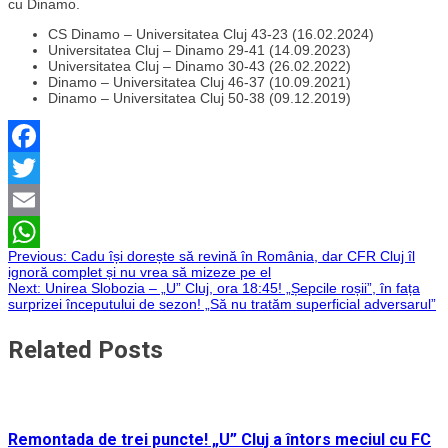
cu Dinamo.
CS Dinamo – Universitatea Cluj 43-23 (16.02.2024)
Universitatea Cluj – Dinamo 29-41 (14.09.2023)
Universitatea Cluj – Dinamo 30-43 (26.02.2022)
Dinamo – Universitatea Cluj 46-37 (10.09.2021)
Dinamo – Universitatea Cluj 50-38 (09.12.2019)
Facebook
Twitter
Email
Navigare
Previous:
Cadu își dorește să revină în România, dar CFR Cluj îl
WhatsApp
ignoră complet și nu vrea să mizeze pe el
Next:
Unirea Slobozia – „U” Cluj, ora 18:45! „Șepcile roșii”, în fața
în
surprizei începutului de sezon! „Să nu tratăm superficial adversarul”
articole
Related Posts
Remontada de trei puncte! „U” Cluj a întors meciul cu FC