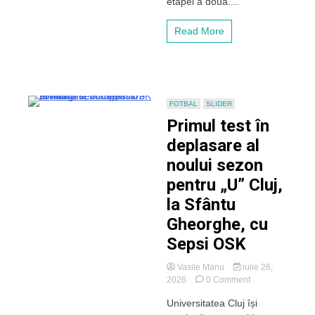
etapei a doua....
Sepsi
OSK
Read More
după
o
execuție
spectaculoasă
FOTBAL
SLIDER
Primul test în
deplasare al
noului sezon
pentru „U” Cluj,
la Sfântu
Gheorghe, cu
Sepsi OSK
Vasile Manu
iulie 26,
on
2026
0 Comment
Primul
Universitatea Cluj își
test