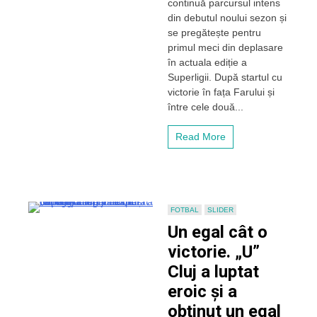
continuă parcursul intens
în
deplasare
din debutul noului sezon și
al
se pregătește pentru
noului
primul meci din deplasare
sezon
în actuala ediție a
pentru
Superligii. După startul cu
„U”
victorie în fața Farului și
Cluj,
la
între cele două...
Sfântu
Gheorghe,
Read More
cu
Sepsi
OSK
FOTBAL
SLIDER
Un egal cât o
victorie. „U”
Cluj a luptat
eroic și a
obținut un egal