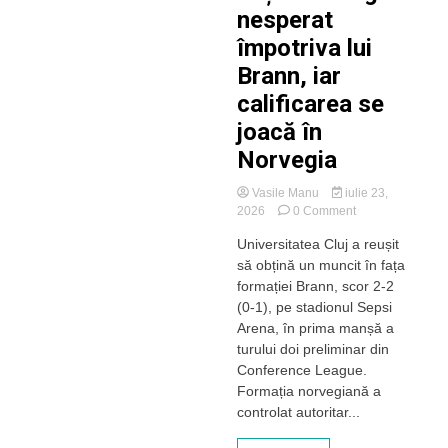
nesperat
împotriva lui
Brann, iar
calificarea se
joacă în
Norvegia
Vasile Manu
iulie 23,
on
2026
0 Comment
Un
Universitatea Cluj a reușit
egal
să obțină un muncit în fața
cât
o
formației Brann, scor 2-2
victorie.
(0-1), pe stadionul Sepsi
„U”
Arena, în prima manșă a
Cluj
turului doi preliminar din
a
Conference League.
luptat
Formația norvegiană a
eroic
și
controlat autoritar...
a
obținut