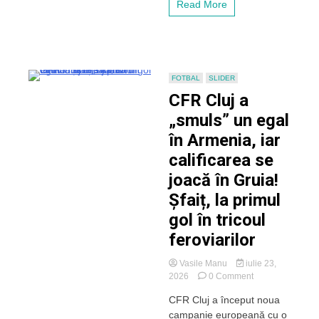
Read More
un
egal
nesperat
împotriva
lui
Brann,
FOTBAL
SLIDER
iar
CFR Cluj a
calificarea
se
„smuls” un egal
joacă
în Armenia, iar
în
Norvegia
calificarea se
joacă în Gruia!
Șfaiț, la primul
gol în tricoul
feroviarilor
Vasile Manu
iulie 23,
on
2026
0 Comment
CFR
CFR Cluj a început noua
Cluj
campanie europeană cu o
a