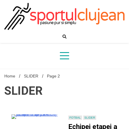
Skip
to
content
Home
SLIDER
Page 2
SLIDER
FOTBAL
SLIDER
Echipei etapei a