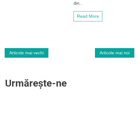
din
din...
turul
al
Read More
doilea
preliminar
al
Conference
League!
„Șepcile
Navigare
Roșii”
Articole mai vechi
Articole mai noi
încep
în
un
nou
capitol
articole
Urmărește-ne
european