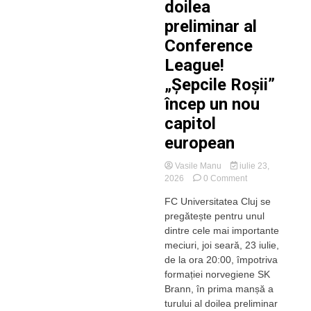
doilea
preliminar al
Conference
League!
„Șepcile Roșii”
încep un nou
capitol
european
Vasile Manu
iulie 23,
on
2026
0 Comment
AVANCRONICĂ:
FC Universitatea Cluj se
„U”
pregătește pentru unul
Cluj
–
dintre cele mai importante
SK
meciuri, joi seară, 23 iulie,
Brann,
de la ora 20:00, împotriva
primul
formației norvegiene SK
duel
Brann, în prima manșă a
al
turului al doilea preliminar
„dublei”