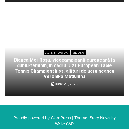
ALTE SPORTURI
SLIDER
Bianca Mei-Roșu, vicecampioană europeană la
dublu-feminin, în cadrul U21 European Table
Tennis Championships, alături de ucraineanca
Veronika Matiunina
iunie 21, 2026
Proudly powered by WordPress
|
Theme: Story News by
WalkerWP
.