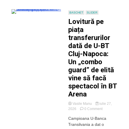
patru
luni
fără
BASCHET
SLIDER
salarii!
Lovitură pe
Patronul
Varga
piața
dă
transferurilor
asigurări
că
dată de U-BT
lucrurile
Cluj-Napoca:
se
vor
Un „combo
rezolva
guard” de elită
vine să facă
spectacol în BT
Arena
Vasile Manu
iulie 27,
on
2026
0 Comment
Lovitură
Campioana U-Banca
pe
Transilvania a dat o
piața