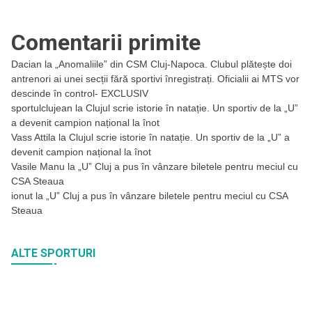
Comentarii primite
Dacian
la
„Anomaliile” din CSM Cluj-Napoca. Clubul plătește doi
antrenori ai unei secții fără sportivi înregistrați. Oficialii ai MTS vor
descinde în control- EXCLUSIV
sportulclujean
la
Clujul scrie istorie în natație. Un sportiv de la „U”
a devenit campion național la înot
Vass Attila
la
Clujul scrie istorie în natație. Un sportiv de la „U” a
devenit campion național la înot
Vasile Manu
la
„U” Cluj a pus în vânzare biletele pentru meciul cu
CSA Steaua
ionut
la
„U” Cluj a pus în vânzare biletele pentru meciul cu CSA
Steaua
ALTE SPORTURI