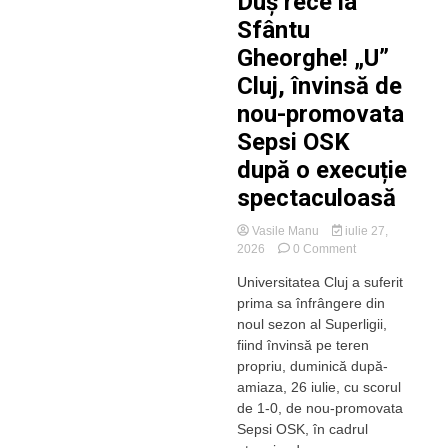
Duș rece la
Sfântu
Gheorghe! „U”
Cluj, învinsă de
nou-promovata
Sepsi OSK
după o execuție
spectaculoasă
Vasile Manu
iulie 27,
on
2026
0 Comment
Duș
Universitatea Cluj a suferit
rece
prima sa înfrângere din
la
Sfântu
noul sezon al Superligii,
Gheorghe!
fiind învinsă pe teren
„U”
propriu, duminică după-
Cluj,
amiaza, 26 iulie, cu scorul
învinsă
de 1-0, de nou-promovata
de
Sepsi OSK, în cadrul
nou-
promovata