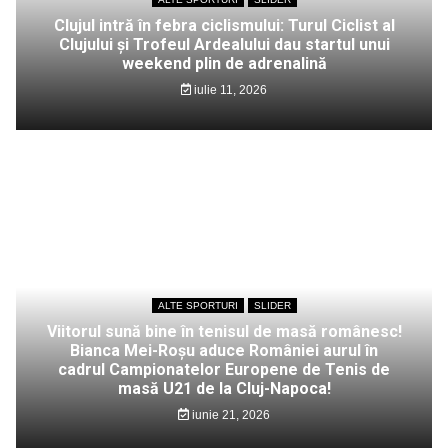
Clujul intră în febra ciclismului: Turul Ciclist al
Clujului și Trofeul Ardealului dau startul unui
weekend plin de adrenalină
iulie 11, 2026
ALTE SPORTURI
SLIDER
Viitorul sună bine în tenisul de masă românesc!
Bianca Mei-Roșu aduce României aurul în
cadrul Campionatelor Europene de Tenis de
masă U21 de la Cluj-Napoca!
iunie 21, 2026