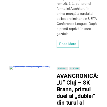
„smuls”
remiză, 1-1, pe terenul
un
formației Alashkert, în
egal
prima manșă a turului al
în
doilea preliminar din UEFA
Armenia,
Conference League. După
iar
o primă repriză în care
calificarea
se
gazdele...
joacă
în
Read More
Gruia!
Șfaiț,
la
primul
gol
în
FOTBAL
SLIDER
tricoul
AVANCRONICĂ:
feroviarilor
„U” Cluj – SK
Brann, primul
duel al „dublei”
din turul al