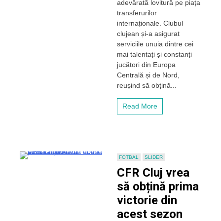
transferurilor
adevărată lovitură pe piața
dată
transferurilor
de
internaționale. Clubul
U-
clujean și-a asigurat
BT
serviciile unuia dintre cei
Cluj-
mai talentați și constanți
Napoca:
Un
jucători din Europa
„combo
Centrală și de Nord,
guard”
reușind să obțină...
de
elită
Read More
vine
să
facă
spectacol
în
BT
FOTBAL
SLIDER
Arena
CFR Cluj vrea
să obțină prima
victorie din
acest sezon