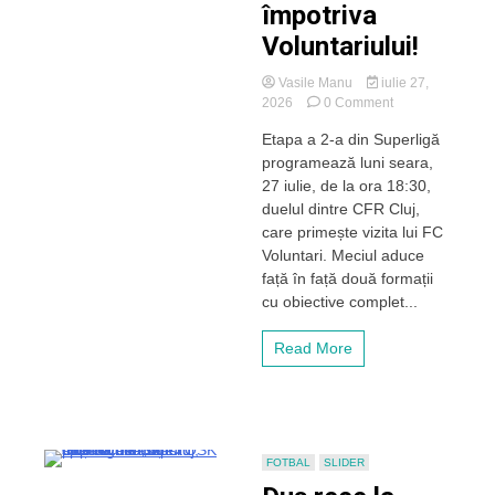
împotriva
Voluntariului!
Vasile Manu
iulie 27,
on
2026
0 Comment
CFR
Etapa a 2-a din Superligă
Cluj
programează luni seara,
vrea
să
27 iulie, de la ora 18:30,
obțină
duelul dintre CFR Cluj,
prima
care primește vizita lui FC
victorie
Voluntari. Meciul aduce
din
față în față două formații
acest
cu obiective complet...
sezon
împotriva
Voluntariului!
Read More
FOTBAL
SLIDER