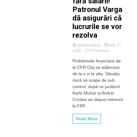
fără salarii!
Patronul Varga
dă asigurări că
lucrurile se vor
rezolva
sportulclujean
iulie 27,
on
2026
0 Comment
Criza
Problemele financiare de
se
la CFR Cluj se adâncesc
adâncește
la
de la o zi la alta. Situația
CFR
riscă să scape de sub
Cluj!
control, după ce jucătorii
Jucătorii
Karlo Muhar și Andrei
vor
Cordea au depus memorii
să
la FRF...
își
depună
memorii
Read More
la
FRF
după