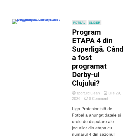
FOTBAL
SLIDER
Program
ETAPA 4 din
Superligă. Când
a fost
programat
Derby-ul
Clujului?
sportulclujean
iulie 29,
on
2026
0 Comment
Program
Liga Profesionistă de
ETAPA
Fotbal a anunțat datele și
4
din
orele de disputare ale
Superligă.
jocurilor din etapa cu
Când
numărul 4 din sezonul