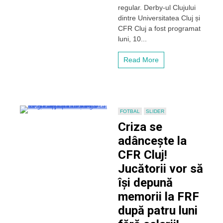
a
regular. Derby-ul Clujului
fost
dintre Universitatea Cluj și
programat
CFR Cluj a fost programat
Derby-
ul
luni, 10...
Clujului?
Read More
FOTBAL
SLIDER
Criza se
adâncește la
CFR Cluj!
Jucătorii vor să
își depună
memorii la FRF
după patru luni