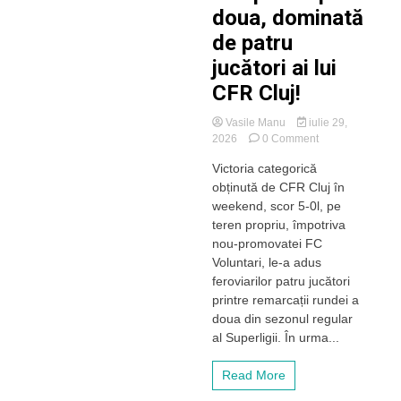
doua, dominată
de patru
jucători ai lui
CFR Cluj!
Vasile Manu
iulie 29,
on
2026
0 Comment
Echipei
Victoria categorică
etapei
obținută de CFR Cluj în
a
doua,
weekend, scor 5-0l, pe
dominată
teren propriu, împotriva
de
nou-promovatei FC
patru
Voluntari, le-a adus
jucători
feroviarilor patru jucători
ai
printre remarcații rundei a
lui
CFR
doua din sezonul regular
Cluj!
al Superligii. În urma...
Read More