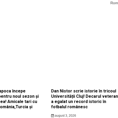
Rom
apoca începe
Dan Nistor scrie istorie în tricoul
pentru noul sezon și
Universității Cluj! Decarul veteran
ea! Amicale tari cu
a egalat un record istoric în
România,Turcia și
fotbalul românesc
august 3, 2026