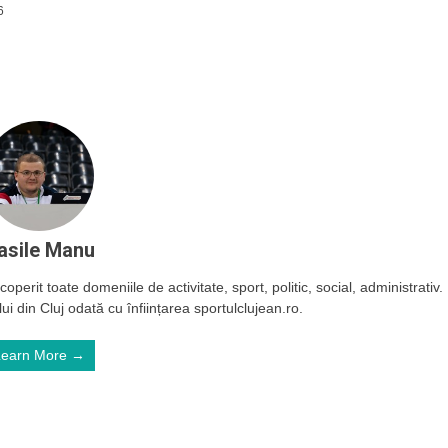
6
asile Manu
operit toate domeniile de activitate, sport, politic, social, administrativ.
ui din Cluj odată cu înființarea sportulclujean.ro.
Learn More →