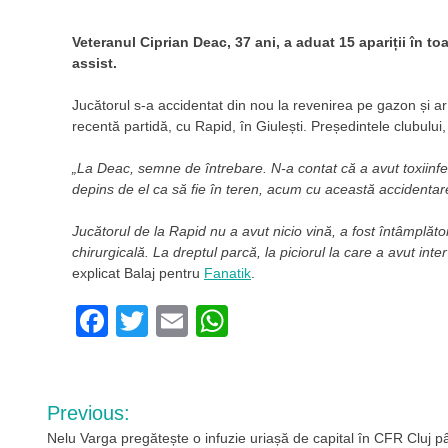
Veteranul Ciprian Deac, 37 ani, a aduat 15 apariții în t
assist.
Jucătorul s-a accidentat din nou la revenirea pe gazon și a
recentă partidă, cu Rapid, în Giulești. Președintele clubului, 
„La Deac, semne de întrebare. N-a contat că a avut toxiinfecț
depins de el ca să fie în teren, acum cu această accidentar
Jucătorul de la Rapid nu a avut nicio vină, a fost întâmplător
chirurgicală. La dreptul parcă, la piciorul la care a avut inte
explicat Balaj pentru
Fanatik
.
Facebook
Twitter
Email
WhatsApp
Navigare
Previous:
în
Nelu Varga pregătește o infuzie uriașă de capital în CFR Cluj p