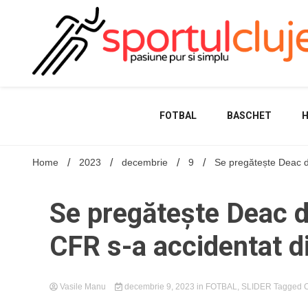
Skip
to
content
FOTBAL
BASCHET
Home
2023
decembrie
9
Se pregătește Deac d
Se pregătește Deac d
CFR s-a accidentat d
Vasile Manu
decembrie 9, 2023
in
FOTBAL
,
SLIDER
Tagged