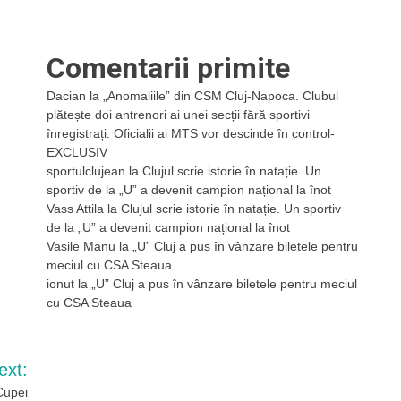
Comentarii primite
Dacian
la
„Anomaliile” din CSM Cluj-Napoca. Clubul
plătește doi antrenori ai unei secții fără sportivi
înregistrați. Oficialii ai MTS vor descinde în control-
EXCLUSIV
sportulclujean
la
Clujul scrie istorie în natație. Un
sportiv de la „U” a devenit campion național la înot
Vass Attila
la
Clujul scrie istorie în natație. Un sportiv
de la „U” a devenit campion național la înot
Vasile Manu
la
„U” Cluj a pus în vânzare biletele pentru
meciul cu CSA Steaua
ionut
la
„U” Cluj a pus în vânzare biletele pentru meciul
cu CSA Steaua
ext:
 Cupei