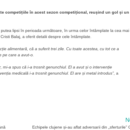
oate competițiile în acest sezon competițional, reușind un gol și un
r putea lipsi în perioada următoare, în urma celor întâmplate la cea mai
Cristi Balaj, a oferit detalii despre cele întâmplate.
ie alimentară, că a suferit trei zile. Cu toate acestea, cu tot ce a
e pe care a avut-o.
, mi-a spus că i-a trosnit genunchiul. El a avut și o intervenție
rvenția medicală i-a trosnit genunchiul. El are și metal introdus”,
a
N
ână
Echipele clujene și-au aflat adversarii din „sferturile”