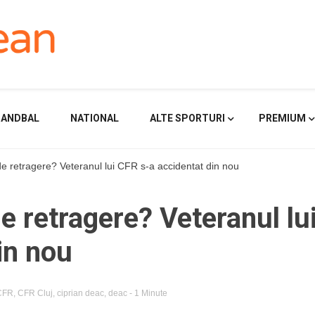
HANDBAL
NATIONAL
ALTE SPORTURI
PREMIUM
e retragere? Veteranul lui CFR s-a accidentat din nou
e retragere? Veteranul lu
in nou
CFR
,
CFR Cluj
,
ciprian deac
,
deac
- 1 Minute