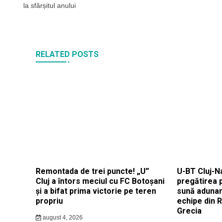
la sfârșitul anului
articole
RELATED POSTS
Remontada de trei puncte! „U”
U-BT Cluj-N
Cluj a întors meciul cu FC Botoșani
pregătirea 
și a bifat prima victorie pe teren
sună adunar
propriu
echipe din 
Grecia
august 4, 2026